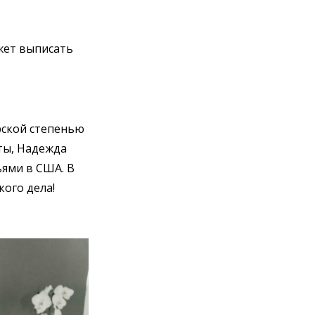
жет выписать
рской степенью
ты, Надежда
ями в США. В
ого дела!