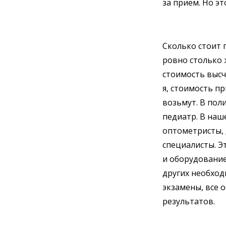
за приём. Но э
Сколько стоит п
ровно столько ж
стоимость высч
я, стоимость пр
возьмут. В пол
педиатр. В наш
оптометристы, 
специалисты. Э
и оборудование
других необход
экзамены, все 
результатов.