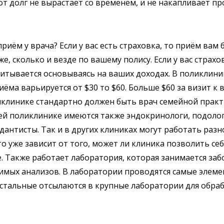
тот долг не вырастает со временем, и не накапливает п
риём у врача? Если у вас есть страховка, то приём вам 
е, сколько и везде по вашему полису. Если у вас страхов
итывается основываясь на ваших доходах. В поликлини
иёма варьируется от $30 то $60. Больше $60 за визит к в
иклинике стандартно должен быть врач семейной практи
ей поликлинике имеются также эндокринологи, подолог
дантисты. Так и в других клиниках могут работать ра
то уже зависит от того, может ли клиника позволить се
. Также работает лаборатория, которая занимается заб
имых анализов. В лаборатории проводятся самые элем
остальные отсылаются в крупные лаборатории для обра