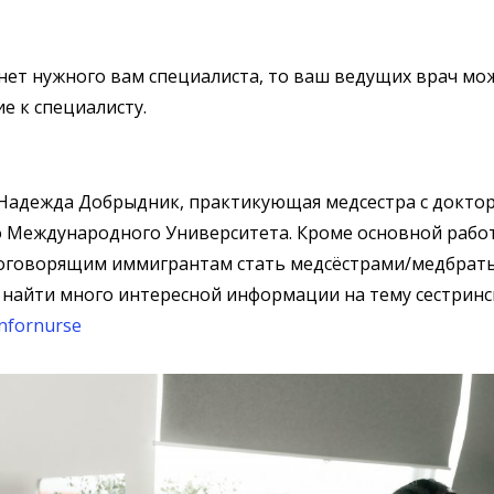
 нет нужного вам специалиста, то ваш ведущих врач мо
е к специалисту.
Надежда Добрыдник, практикующая медсестра с докто
о Международного Университета. Кроме основной рабо
коговорящим иммигрантам стать медсёстрами/медбрать
 найти много интересной информации на тему сестринск
nfornurse