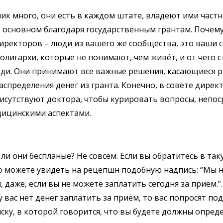
ик много, они есть в каждом штате, владеют ими частн
 основном благодаря государственным грантам. Почем
иректоров – люди из вашего же сообщества, это ваши с
 олигархи, которые не понимают, чем живёт, и от чего 
юди. Они принимают все важные решения, касающиеся 
аспределения денег из гранта. Конечно, в совете дирек
исутствуют доктора, чтобы курировать вопросы, непо
дицинскими аспектами.
ли они беспланые? Не совсем. Если вы обратитесь в так
о можете увидеть на рецепшн подобную надпись: “Мы 
 даже, если вы не можете заплатить сегодня за приём.”.
у вас нет денег заплатить за приём, то вас попросят по
ску, в которой говорится, что вы будете должны опред