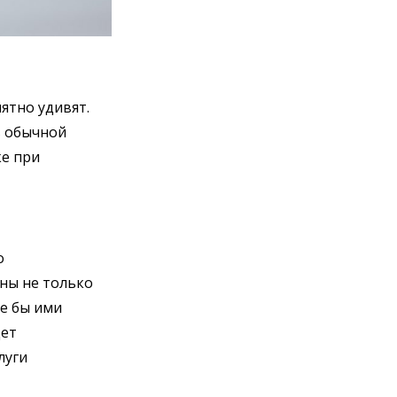
ятно удивят.
в обычной
ке при
о
ины не только
е бы ими
дет
луги