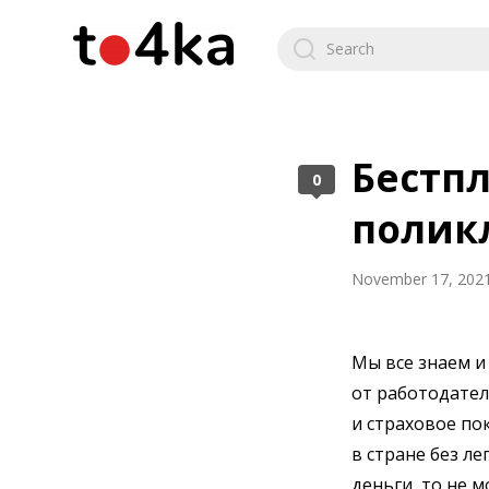
Бестп
0
полик
November 17, 202
Мы все знаем и
от работодател
и страховое по
в стране без ле
деньги, то не м