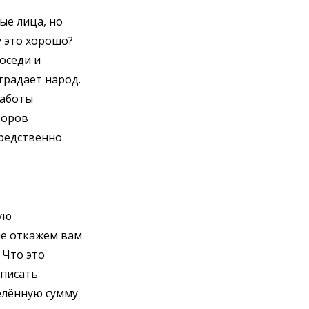
ые лица, но
у это хорошо?
оседи и
страдает народ.
работы
торов
средственно
ую
не откажем вам
 Что это
дписать
елённую сумму