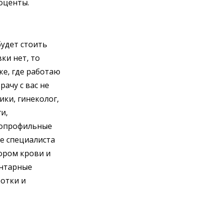
роценты.
будет стоить
ки нет, то
ке, где работаю
рачу с вас не
ки, гинеколог,
и,
знопрофильные
бе специалиста
ором крови и
ентарные
ботки и