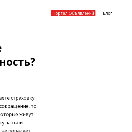
Портал Объявлений
Блог
е
ность?
аете страховку
 сокращение, то
 которые живут
ку за свои
я не попадает