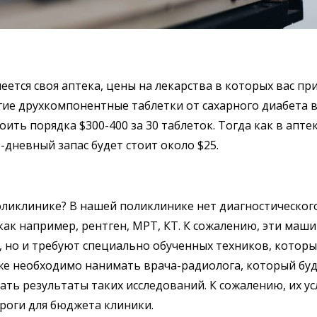
еется своя аптека, цены на лекарства в которых вас при
ие друхкомпонентные таблетки от сахарного диабета 
оить порядка $300-400 за 30 таблеток. Тогда как в апте
-дневный запас будет стоит около $25.
оликлинике? В нашей поликлинике нет диагностическог
как например, рентген, МРТ, КТ. К сожалению, эти маш
 но и требуют специально обученных техников, которы
же необходимо нанимать врача-радиолога, который бу
ть результаты таких исследований. К сожалению, их ус
роги для бюджета клиники.