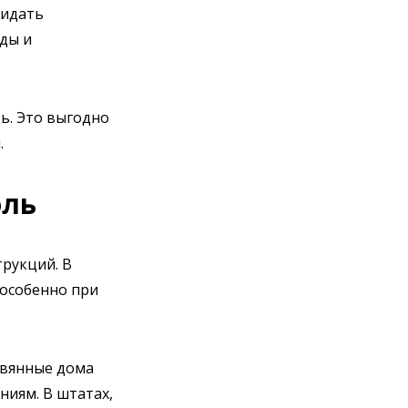
жидать
оды и
ь. Это выгодно
.
оль
рукций. В
 особенно при
ревянные дома
ениям. В штатах,