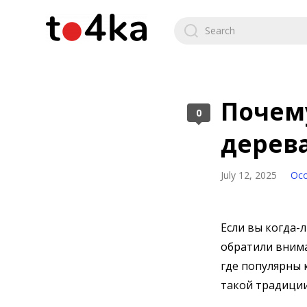
Почему
0
дерева
July 12, 2025
Ос
Если вы когда-
обратили внима
где популярны 
такой традиции