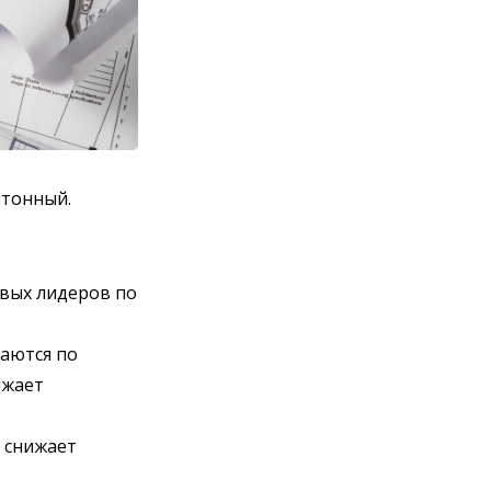
етонный.
овых лидеров по
аются по
ижает
о снижает