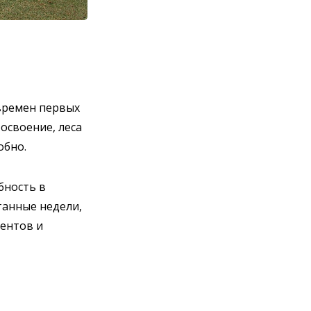
времен первых
освоение, леса
обно.
бность в
танные недели,
ментов и