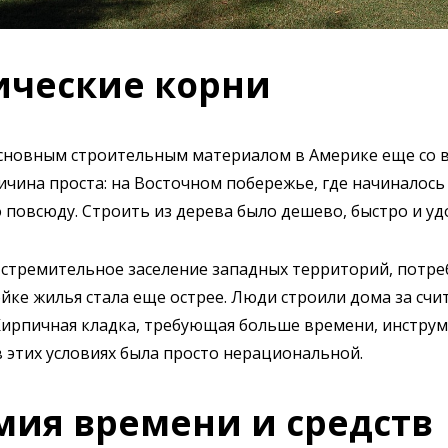
ические корни
основным строительным материалом в Америке еще со 
ичина проста: на Восточном побережье, где начиналось 
 повсюду. Строить из дерева было дешево, быстро и уд
 стремительное заселение западных территорий, потре
йке жилья стала еще острее. Люди строили дома за счи
Кирпичная кладка, требующая больше времени, инстру
в этих условиях была просто нерациональной.
мия времени и средств