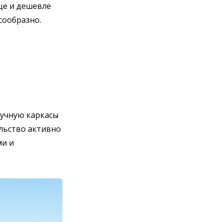
ще и дешевле
сообразно.
ручную каркасы
ельство активно
ми и