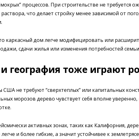
мокрых” процессов. При строительстве не требуется о
 раствора, что делает стройку менее зависимой от пог
.
то каркасный дом легче модифицировать или расширит
родажи, сдачи жилья или изменения потребностей семьи
и география тоже играют р
 США не требуют “сверхтеплых” или капитальных конст
льных морозов дерево чувствует себя вполне уверенно,
тке.
сейсмически активных зонах, таких как Калифорния, де
 легче и более гибкие, а значит устойчивее к землетряс