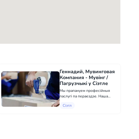
Геннадий, Мувинговая
Компания - Мувінг /
Пагрузчыкі у Сіэтле
Мы прапануем професійныя
паслугі па пераездзе. Наша
каманда вопытных
Сіэтл
супрацоўнікаў дапаможа вам
хутка і бяз праблем перавезці
вашы рэчы альбо дастаўць груз у
патрэбнае месца. Нашы грузчыкі
хутка і яка...