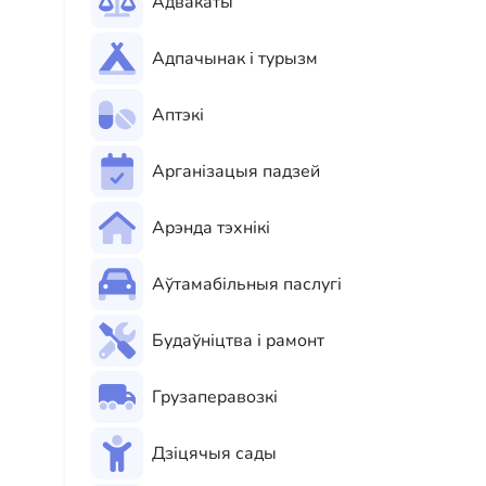
Адвакаты
Адпачынак і турызм
Аптэкі
Арганізацыя падзей
Арэнда тэхнікі
Аўтамабільныя паслугі
Будаўніцтва і рамонт
Грузаперавозкі
Дзіцячыя сады