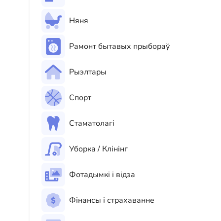
Няня
Рамонт бытавых прыбораў
Рыэлтары
Спорт
Стаматолагі
Уборка / Клінінг
Фотадымкі і відэа
Фінансы і страхаванне