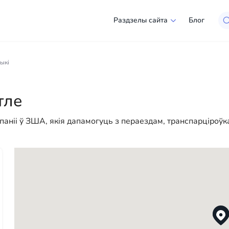
Раздзелы сайта
Блог
этле
чыкі
рокі выбар кампаній і спецыялістаў, гатовых дапамагчы 
, так і для юрыдычных асоб, каб зрабіць ваша жыццё ў А
тле
огі — у нас ёсць усё неабходнае для паспяховага пачатк
аніі ў ЗША, якія дапамогуць з пераездам, транспарціроўкай