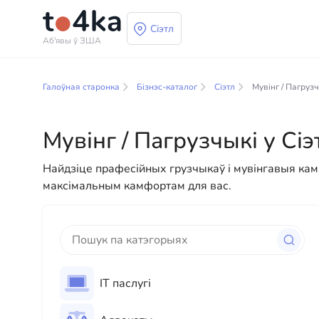
Сіэтл
Аб'явы ў ЗША
Бізнэс і паслугі ў Сі
Галоўная старонка
Бізнэс-каталог
Сіэтл
Мувінг / Пагруз
У нашым каталогу бізнес-паслуг вы знойдзеце шы
прапануем разнастайныя рашэнні як для фізічных
Мувінг / Пагрузчыкі у Сіэ
прафесійных кансультацый да паўсядзённай дапам
Найдзіце прафесійных грузчыкаў і мувінгавыя камп
максімальным камфортам для вас.
ІТ паслугі