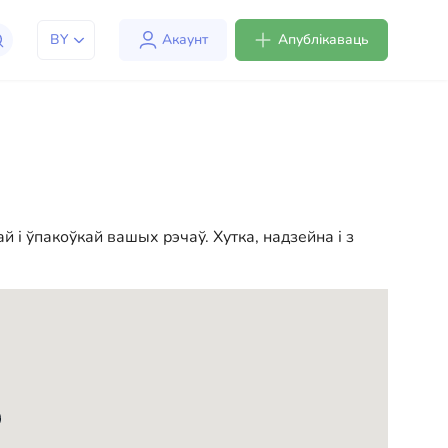
BY
Акаунт
Апублікаваць
людзям адаптавацца да жыцця ў ЗША. Мы
мерыцы больш камфортным і зручным. Ад
у вашага новага жыцця ў ЗША
 і ўпакоўкай вашых рэчаў. Хутка, надзейна і з