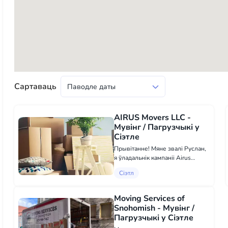
Сартаваць
AIRUS Movers LLC -
Мувінг / Пагрузчыкі у
Сіэтле
Прывітанне! Мяне звалі Руслан,
я ўладальнік кампаніі Airus
Movers. ЧУП "Airus Movers" з
Сіэтл
гонарм прапануе паслугі па дому
для жыллёвай і камерцыйнай
нерухомасці. Мы дапаможам
Moving Services of
зрабіць ваш пераезд плавным...
Snohomish - Мувінг /
Пагрузчыкі у Сіэтле