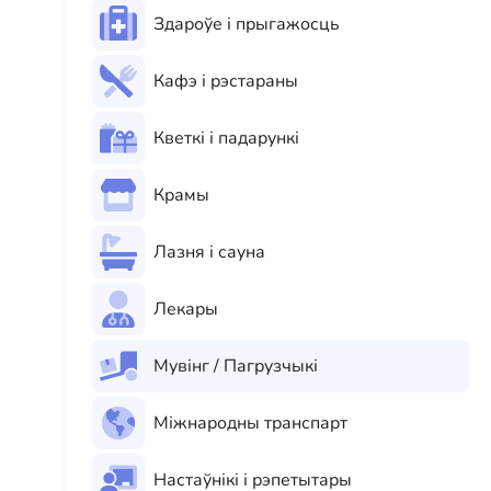
Здароўе і прыгажосць
Кафэ і рэстараны
Кветкі і падарункі
Крамы
Лазня і сауна
Лекары
Мувінг / Пагрузчыкі
Міжнародны транспарт
Настаўнікі і рэпетытары