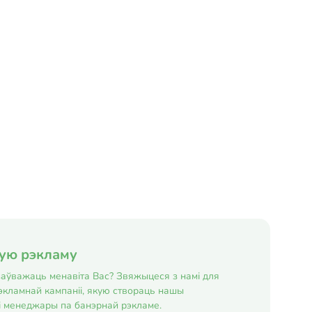
ную рэкламу
е заўважаць менавіта Вас? Звяжыцеся з намі для
экламнай кампаніі, якую створаць нашы
і менеджары па банэрнай рэкламе.