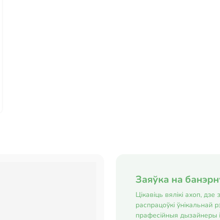
Заяўка на банэр
Цікавіць вялікі ахоп, дз
распрацоўкі ўнікальнай р
прафесійныя дызайнеры 