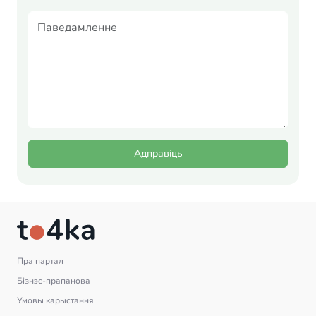
Адправіць
Пра партал
Бізнэс-прапанова
Умовы карыстання