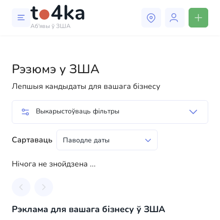
Аб'явы ў ЗША
Рэзюмэ у ЗША
Лепшыя кандыдаты для вашага бізнесу
Выкарыстоўваць фільтры
Сартаваць
Нічога не знойдзена ...
Рэклама для вашага бізнесу ў ЗША