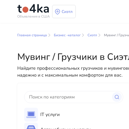
Сиэтл
Объявления в США
Бизнес и услуги в С
Главная страница
Бизнес -каталог
Сиэтл
Мувинг / Грузч
В нашем каталоге бизнес-услуг вы найдете широк
разнообразные решения как для физических, так и
Мувинг / Грузчики в Сиэт
профессиональных консультаций до повседневной
Найдите профессиональных грузчиков и мувинговы
надежно и с максимальным комфортом для вас.
IT услуги