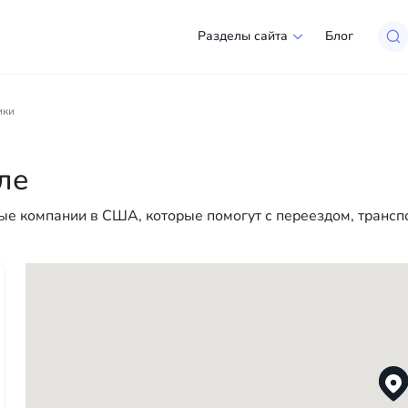
Разделы сайта
Блог
иэтле
ики
ий выбор компаний и специалистов, готовых помочь людя
 для юридических лиц, чтобы сделать вашу жизнь в Амери
ле
 помощи — у нас есть всё необходимое для успешного на
е компании в США, которые помогут с переездом, трансп