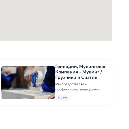
Геннадий, Мувинговая
Компания - Мувинг /
Грузчики в Сиэтле
Мы предоставляем
профессиональные услуги
мувинга. Наша команда опытных
Сиэтл
сотрудников поможет вам
быстро и без проблем
перевезти ваши вещи или
доставить груз в нужное место.
Наши грузчики быстро и каче...