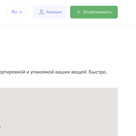
RU
Аккаунт
Опубликовать
м адаптироваться к жизни в США. Мы предлагаем
ке более комфортной и удобной. От
чала вашей новой жизни в США
ортировкой и упаковкой ваших вещей. Быстро,