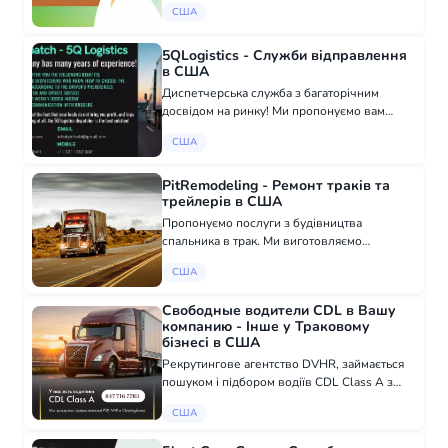
США
завантажуємо по Америці/Канаді, навчання
на DAT і TruckStop, пакет документів, дзві...
5QLogistics - Служби відправлення
в США
Диспетчерська служба з багаторічним
досвідом на ринку! Ми пропонуємо вам
наступні переваги: -Досвідчені диспетчери,
США
які вміють підібрати правильне
навантаження за уподобаннями водія -24/7
підтримка во...
PitRemodeling - Ремонт траків та
трейлерів в США
Пропонуємо послуги з будівництва
спальника в трак. Ми виготовляємо
спальники за бажанням клієнта, розміри та
США
установки різних видів пристроїв
впливатимуть на ціну і як кажуть у нас,
Свободные водители CDL в Вашу
"будь-який каприз...
компанию - Інше у Траковому
бізнесі в США
Рекрутингове агентство DVHR, займається
пошуком і підбором водіїв CDL Class A з
досвідом і без, для вантажних компаній! У
США
нашій базі даних понад 50 000 потенційних
кандидатів. Ми можемо задовольнити б...