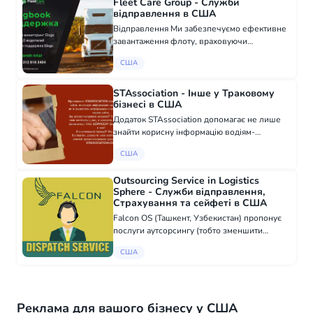
Fleet Care Group - Служби
відправлення в США
Відправлення Ми забезпечуємо ефективне
завантаження флоту, враховуючи
індивідуальні потреби та вподобання,
США
найвищі ринкові ставки, наявні варіанти
вантажів на ринку. Послуги включають: -
Диспетчерс...
STAssociation - Інше у Траковому
бізнесі в США
Додаток STAssociation допомагає не лише
знайти корисну інформацію водіям-
дальнобійникам, але й розмістити
США
інформацію про ваш бізнес на нашому веб-
сайті. Ви російськомовний механік? Тоді
Outsourcing Service in Logistics
розмістіть св...
Sphere - Служби відправлення,
Страхування та сейфеті в США
Falcon OS (Ташкент, Узбекистан) пропонує
послуги аутсорсингу (тобто зменшити
витрати і таким чином збільшити дохід)
США
ЛОГІСТИЧНИМ компаніям ​​по всій території
США. ПОСЛУГИ, які ми надаємо: -
ДИСПЕТЧ...
Реклама для вашого бізнесу у США