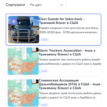
Сортувати
Deer Guards for Volvo truck -
Траковий бізнес в США
Надійні охоронні сітки для оленів для Volvo
2005-2018 Ціна - $700 кріплення включені!
Встановлення $175. Заводська якість,
США
нержавіюча сталь. Знаходиться у Вест-
Чикаго, Іллінойс Телефонуйте за номеро...
Slavic Truckers Association - Інше у
Траковому бізнесі в США
Перше додаток, яке полегшить роботу водіїв-
дальнобійників у дорозі по США вже в AppStore
та Android
США
apps.apple.com/us/app/stassociation/id1504920745
Слов'янська асоціація водіїв - російськомовний
Славянская Ассоциация
сер...
Дальнобойщиков (STA) в США - Інше у
Траковому бізнесі в США
Перше додаток, який полегшить роботу дальніх
водіїв у дорозі по США вже у AppStore та
Android
США
apps.apple.com/us/app/stassociation/id1504920745