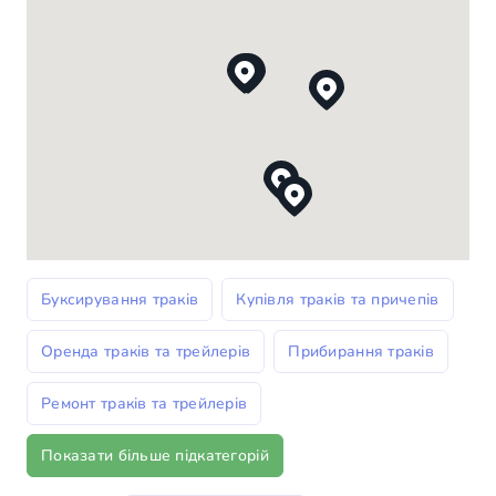
Буксирування траків
Купівля траків та причепів
Оренда траків та трейлерів
Прибирання траків
Ремонт траків та трейлерів
Показати більше підкатегорій