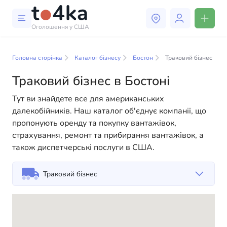
Оголошення у США
Бізнес і послуги в Бостоні
Головна сторінка
Каталог бізнесу
Бостон
Траковий бізнес
У нашому каталозі бізнес-послуг ви знайдете
широкий вибір компаній та спеціалістів, готових
Траковий бізнес в Бостоні
допомогти людям адаптуватися до життя в США. Ми
Тут ви знайдете все для американських
пропонуємо різноманітні рішення як для фізичних,
далекобійників. Наш каталог об'єднує компанії, що
так і для юридичних осіб, щоб зробити ваше життя в
пропонують оренду та покупку вантажівок,
Америці більш комфортним та зручним. Від
страхування, ремонт та прибирання вантажівок, а
професійних консультацій до повсякденної
також диспетчерські послуги в США.
допомоги — у нас є все необхідне для успішного
старту вашого нового життя в США
Траковий бізнес