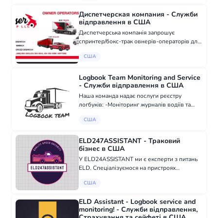
Slavic Truckers Association - російськомовний
Диспетчерская компания - Служби
сервіс для...
відправлення в США
Диспетчерська компанія запрошує
спринтер/бокс-трак овнерів-операторів для
взаємовигідної співпраці. Email:
США
hr@wisergroupllc.com. Telegram:
https://t.me/wiser_group або @wiser_group.
Тел: 4243840055.
Logbook Team Monitoring and Service
- Служби відправлення в США
Наша команда надає послуги реєстру
логбуків: -Моніторинг журналів водіїв та
запобігання порушенням HOS; -Будь-які
США
зміни та виправлення в автожурналі водія
(рестарт, зміни змін, перерва ...); -Повне в...
ELD247ASSISTANT - Траковий
бізнес в США
У ELD24ASSISTANT ми є експерти з питань
ELD. Спеціалізуємося на пристроях
електронної реєстрації та пропонуємо
США
послуги з аудиту водіїв. Ось як ми можемо
допомогти: Круглодобова підтримка;
ELD Assistant - Logbook service and
Допомога пр...
monitoring! - Служби відправлення,
Страхування та сейфеті в США