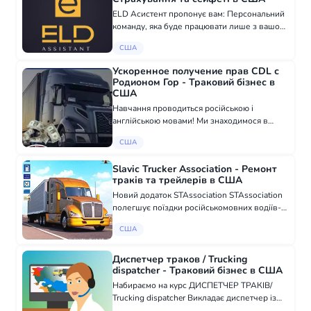
ELD Асистент пропонує вам: Персональний
команду, яка буде працювати лише з вашою
компанією Гарантоване покращення вашого
США
safety score Моніторинг Підготовка до аудиту
Гарний і якісний сервіс При...
Ускоренное получение прав CDL с
Родионом Гор - Траковий бізнес в
США
Навчання проводиться російською і
англійською мовами! Ми знаходимося в
Маямі! Обмеження по часу на водіння немає!
США
2 пересдачі будь-якого з іспитів включені в
навчання безкоштовно! Виїзд у місто
Slavic Trucker Association - Ремонт
перед...
траків та трейлерів в США
Новий додаток STAssociation STAssociation
полегшує поїздки російськомовних водіїв-
далекобійників в Америці. Платформа, на
США
якій ви можете дізнатися, де знаходиться
найближчий Truck Service Shop з рос...
Диспетчер траков / Trucking
dispatcher - Траковий бізнес в США
Набираємо на курс ДИСПЕТЧЕР ТРАКІВ/
Trucking dispatcher Викладає диспетчер із
стажем 14 років (як відкрити MC/DOT,