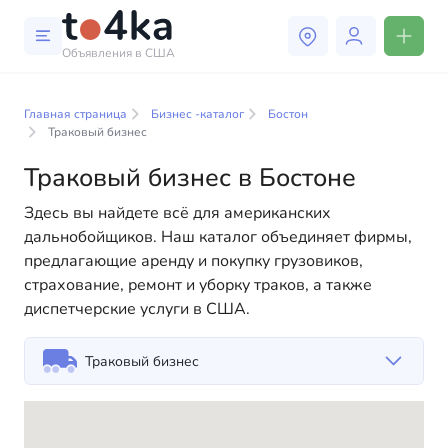
Объявления в США
Бизнес и услуги в Бостоне
Главная страница
Бизнес -каталог
Бостон
В нашем каталоге бизнес-услуг вы найдете широкий
Траковый бизнес
выбор компаний и специалистов, готовых помочь
Траковый бизнес в Бостоне
людям адаптироваться к жизни в США. Мы
предлагаем разнообразные решения как для
Здесь вы найдете всё для американских
физических, так и для юридических лиц, чтобы
дальнобойщиков. Наш каталог объединяет фирмы,
сделать вашу жизнь в Америке более комфортной и
предлагающие аренду и покупку грузовиков,
удобной. От профессиональных консультаций до
страхование, ремонт и уборку траков, а также
повседневной помощи — у нас есть всё
диспетчерские услуги в США.
необходимое для успешного начала вашей новой
жизни в США
Траковый бизнес