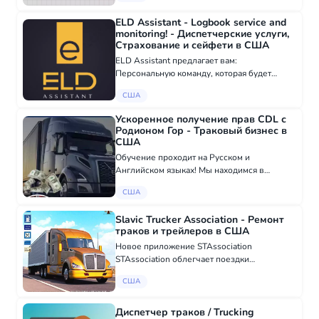
как мы можем помочь: Круглосуточная
ELD Assistant - Logbook service and
поддержка; Пом...
monitoring! - Диспетчерские услуги,
Cтрахование и сейфети в США
ELD Assistant предлагает вам:
Персональную команду, которая будет
работать только с вашей компанией
США
Гарантированное улучшение вашего safety
score Мonitoring Подготовка для аудита
Ускоренное получение прав CDL с
Хороший...
Родионом Гор - Траковый бизнес в
США
Обучение проходит на Русском и
Английском языках! Мы находимся в
Майами! Лимита по времени практики
США
вождения нет! 2 пересдачи любого из
экзаменов включённые в обучение
Slavic Trucker Association - Ремонт
бесплатно! Выезд в город п...
траков и трейлеров в США
Новое приложение STAssociation
STAssociation облегчает поездки
русскоговорящих дальнобойщиков в
США
Америке. Платформа, на которой вы
можете узнать, где находится ближайший
Truck Service Shop с русс...
Диспетчер траков / Trucking