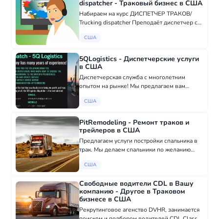
dispatcher - Траковый бизнес в США
Набираем на курс ДИСПЕТЧЕР ТРАКОВ/
Trucking dispatcher Преподаёт диспетчер со
стажем 14 лет (как открыть MC/DOT, грузим
США
по Америки/Канаде, обучение на DAT and
TruckStop, пакет документов, звонки бро...
5QLogistics - Диспетчерские услуги
в США
Диспетчерская служба с многолетним
опытом на рынке! Мы предлагаем вам
следующие преимущества: -Опытные
США
диспетчера, умеющие подобрать
правильный груз по предпочтениям
водителя -24/7 поддержка водите...
PitRemodeling - Ремонт траков и
трейлеров в США
Предлагаем услуги постройки спальника в
трак. Мы делаем спальники по желанию
клиента , размеры и установки разного вида
США
устройств будут влиять на цену и как у нас
говорят «любой каприз за ваши деньги»
Свободные водители CDL в Вашу
компанию - Другое в Траковом
бизнесе в США
Рекрутинговое агенство DVHR, занимается
поиском и подбором водителей CDL Class A