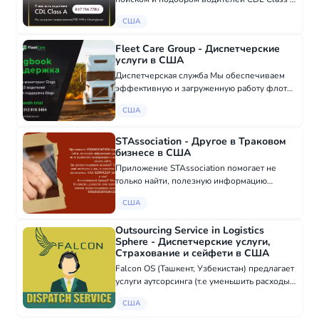
с опытом и без, для траковых компаний! В
США
нашей базе дынных более 50 000
потенциальных кандидатов. Мы можем
Fleet Care Group - Диспетчерские
закрыть любу...
услуги в США
Диспетчерская служба Мы обеспечиваем
эффективную и загруженную работу флота,
включая индивидуальные потребности и
США
предпочтения, самые высокие рыночные
тарифы, доступные варианты грузов на
рынке. Усл...
STAssociation - Другое в Траковом
бизнесе в США
Приложение STAssociation помогает не
только найти, полезную информацию
дальнобойщикам, но и разместить
США
информацию о вашем бизнесе на нашем
сайте. Вы русскоговорящий механик? Тогда
Outsourcing Service in Logistics
разместите свои к...
Sphere - Диспетчерские услуги,
Cтрахование и сейфети в США
Falcon OS (Ташкент, Узбекистан) предлагает
услуги аутсорсинга (т.е уменьшить расходы
и тем самым увеличить доход)
США
ЛОГИСТИЧЕСКИМ компаниям по всей