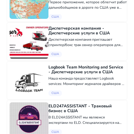
Первое приложение, которое облегчит работу
дальнобойщиков в дороге по США уже в
AppStore and Android
США
apps.apple.com/us/app/stassociation/id1504920745
Slavic Truckers Association - русскоязчный
Диспетчерская компания -
сервис...
Диспетчерские услуги в США
Диспетчерская компания приглашает
спринтер/бокс трак овнер операторов для
взаимовыгодного сотрудничество Email:
США
hr@wisergroupllc.com Telegram:
https://t.me/wiser_group или @wiser_group
Тел: 424384005...
Logbook Team Monitoring and Service
- Диспетчерские услуги в США
Наша команда предоставляет Logbook
services: Мониторинг журналов драйверов и
предотвращение нарушения HOS; Любые
США
изменения и правки в бортовой журнал
водителя (рестарт, шифт, брейк…); Полное
соответс...
ELD247ASSISTANT - Траковый
бизнес в США
В ELD24ASSISTANT мы являемся
экспертами по ELD. Специализируется на
устройствах электронной регистрации и
США
предлагаем услуги по аудиту водителей. Вот