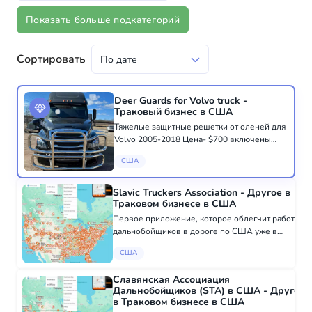
Показать больше подкатегорий
Сортировать
Deer Guards for Volvo truck -
Траковый бизнес в США
Тяжелые защитные решетки от оленей для
Volvo 2005-2018 Цена- $700 включены
брекеты! Установка $175. Заводское
США
качество, нержавеющая сталь. Находится в
West Chicago, IL Звоните по тел. 630-589-
2592...
Slavic Truckers Association - Другое в
Траковом бизнесе в США
Первое приложение, которое облегчит работу
дальнобойщиков в дороге по США уже в
AppStore and Android
США
apps.apple.com/us/app/stassociation/id1504920745
Slavic Truckers Association - русскоязчный
Славянская Ассоциация
сервис...
Дальнобойщиков (STA) в США - Другое
в Траковом бизнесе в США