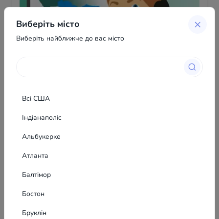
Виберіть місто
Виберіть найближче до вас місто
Всі США
Індіанаполіс
Альбукерке
Marina Durdiev
Атланта
Автор оголошення вирішив приховати контакти
від незареєстрованих користувачів
Балтімор
Бостон
Бруклін