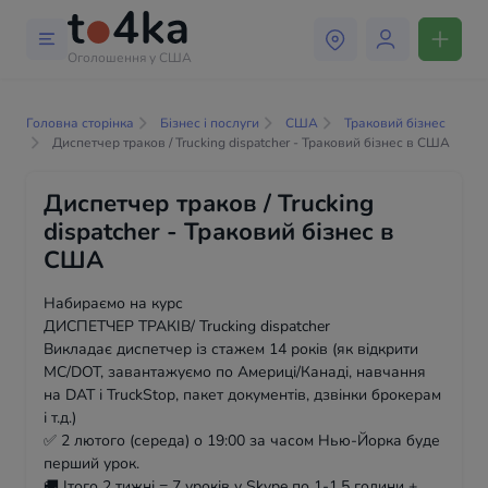
Оголошення у США
Головна сторінка
Бізнес і послуги
США
Траковий бізнес
Диспетчер траков / Trucking dispatcher - Траковий бізнес в США
Диспетчер траков / Trucking
dispatcher - Траковий бізнес в
США
Набираємо на курс
ДИСПЕТЧЕР ТРАКІВ/ Trucking dispatcher
Викладає диспетчер із стажем 14 років (як відкрити
MC/DOT, завантажуємо по Америці/Канаді, навчання
на DAT і TruckStop, пакет документів, дзвінки брокерам
і т.д.)
✅ 2 лютого (середа) о 19:00 за часом Нью-Йорка буде
перший урок.
🚚 Ітого 2 тижні = 7 уроків у Skype по 1-1,5 години +