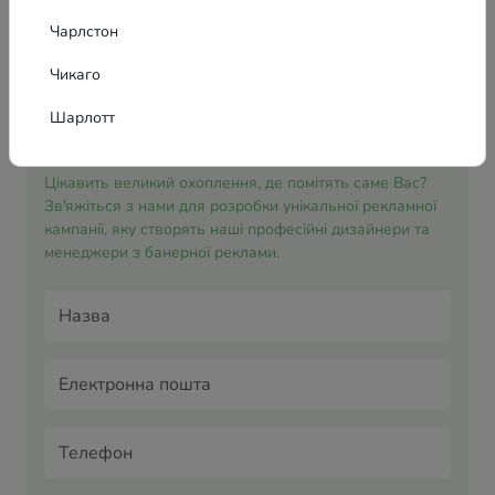
Чарлстон
Чикаго
Шарлотт
Заявка на банерну рекламу
Цікавить великий охоплення, де помітять саме Вас?
Зв'яжіться з нами для розробки унікальної рекламної
кампанії, яку створять наші професійні дизайнери та
менеджери з банерної реклами.