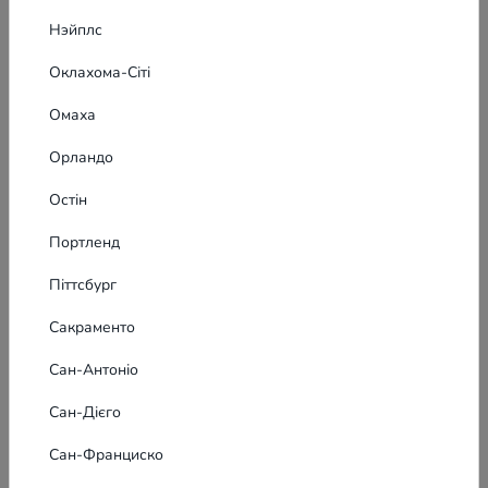
Нэйплс
Оклахома-Сіті
Омаха
Орландо
Остін
Портленд
Піттсбург
Сакраменто
Сан-Антоніо
Сан-Дієго
Сан-Франциско