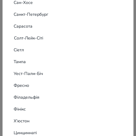
Сан-Хосе
Санкт-Петербург
Сарасота
Солт-Лейк-Сіті
Сіетл
Тампа
Уест-Палм-Біч
Фресно
Філадельфія
Фінікс
Х'юстон
Цинциннаті