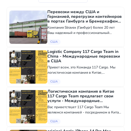
Перевозки между США и
Германией, перегрузки контейнеров
в портах Гамбурга и Бремерхафена
- Международные перевозки в
Компания Stravex (Гамбург) более 20 лет
США
Ваш надежный и профессиональный
партнер в области транспортной и
США
складской логистики, таможенного
оформления и ВЭД Краткий перечень
Logistic Company 117 Cargo Team in
наших услуг: • Перевозки...
China - Международные перевозки
в США
Привет всем, это Команда 117 Cargo. Мы
логистическая компания в Китае,
работающая в этой сфере уже 12 лет. Наши
США
услуги: - Поиск и анализ продукции/заводов
- Связь с заводом - Оформление
Логистическая компания в Китае
документов - Д...
117 Cargo Team предлагает свои
услуги - Международные
перевозки в США
Вас приветствует 117 Cargo Team Мы
являемся компанией - посредником в Китае
, г. Гуанчжоу ,которая работает в сфере
США
закупок, продаж и грузоперевозок уже 12
лет Наши услуги : - Поиск товара, фабрики...