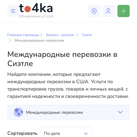
Объявления в США
Бизнес и услуги в Сиэтле
Главная страница
Бизнес -каталог
Сиэтл
В нашем каталоге бизнес-услуг вы найдете широкий
Международные перевозки
выбор компаний и специалистов, готовых помочь
Международные перевозки в
людям адаптироваться к жизни в США. Мы
предлагаем разнообразные решения как для
Сиэтле
физических, так и для юридических лиц, чтобы
Найдите компании, которые предлагают
сделать вашу жизнь в Америке более комфортной и
международные перевозки в США. Услуги по
удобной. От профессиональных консультаций до
транспортировке грузов, товаров и личных вещей, с
повседневной помощи — у нас есть всё
гарантией надежности и своевременности доставки.
необходимое для успешного начала вашей новой
жизни в США
Международные перевозки
Сортировать