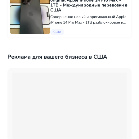
original Apple iPhone 14 Pro Max -
1TB - Международные перевозки в
США
Совершенно новый и оригинальный Apple
iPhone 14 Pro Max - 1TB разблокирован и
будет работать с любой сетью или sim-
США
картой. В наличии сейчас в больших
количествах. Что внутри коробки: Apple
iPhone 14...
Реклама для вашего бизнеса в США