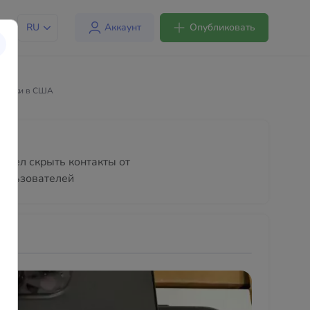
RU
Аккаунт
Опубликовать
ревозки в США
очел скрыть контакты от
пользователей