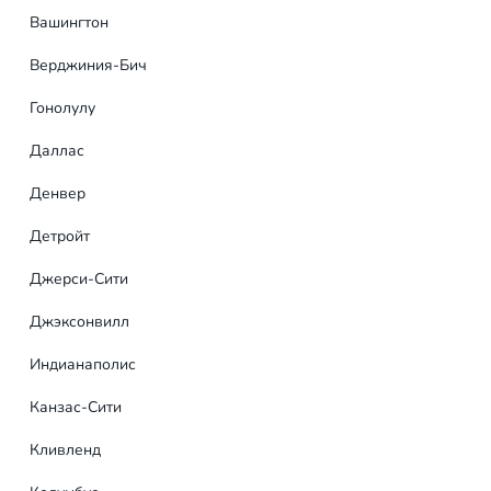
оделей за пределами США)
Вашингтон
аться сейчас для получения
Верджиния-Бич
Гонолулу
Даллас
Денвер
Детройт
Джерси-Сити
Джэксонвилл
Индианаполис
Канзас-Сити
Кливленд