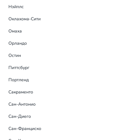
Нэйплс
Заявка на банне
Оклахома-Сити
Интересует большой охва
Омаха
для разработки уникальн
профессиональные дизай
Орландо
Остин
Питтсбург
Портленд
Сакраменто
Сан-Антонио
Сан-Диего
Сан-Франциско