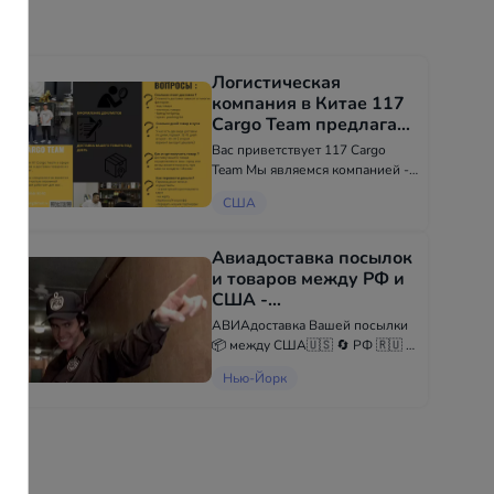
Логистическая
компания в Китае 117
Cargo Team предлагает
свои услуги -
Вас приветствует 117 Cargo
Международные
Team Мы являемся компанией -
перевозки в США
посредником в Китае , г.
США
Гуанчжоу ,которая работает в
сфере закупок, продаж и
грузоперевозок уже 12 лет
Авиадоставка посылок
Наши услуги : - Поиск товара,
и товаров между РФ и
фабрики...
США -
Международные
АВИАдоставка Вашей посылки
перевозки в Нью-
📦 между США🇺🇸 🔄 РФ 🇷🇺 🛫
Йорке
🛬. Возможна дальнейшая
Нью-Йорк
Отправка по регионам 💍💄🍾🎮⌚️
📱💻💵💳💰🚬💊✉️ Для
юридический и физических
лиц❗️❗️❗️ По Вашему поручению
закупим...