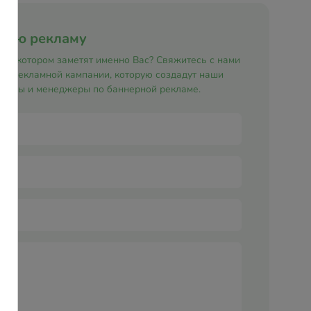
рную рекламу
т в котором заметят именно Вас? Свяжитесь с нами
ой рекламной кампании, которую создадут наши
неры и менеджеры по баннерной рекламе.