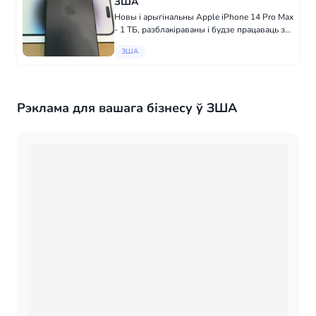
ЗША
Новы і арыгінальны Apple iPhone 14 Pro Max
- 1 ТБ, разблакіраваны і будзе працаваць з
любой сеткай ці сім-карткай. Даступны зараз
ЗША
у большай колькасці. Што ў каробцы: Apple
iPhone 14 Pro Max - 1 ТБ Ка...
Рэклама для вашага бізнесу ў ЗША