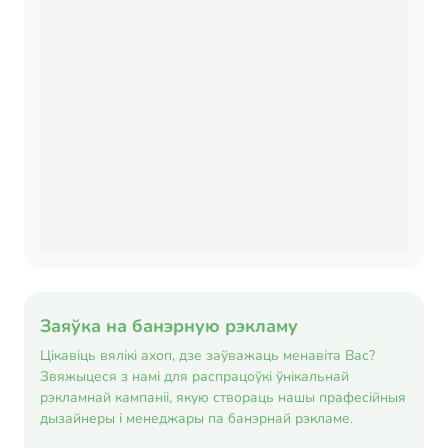
Заяўка на банэрную рэкламу
Цікавіць вялікі ахоп, дзе заўважаць менавіта Вас?
Звяжыцеся з намі для распрацоўкі ўнікальнай
рэкламнай кампаніі, якую створаць нашы прафесійныя
дызайнеры і менеджары па банэрнай рэкламе.