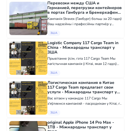
Перевозки между США и
Германией, перегрузки контейнеров
в портах Гамбурга и Бремерхафена
- Міжнародны транспарт у ЗША
Кампанія Stravex (Гамбург) больш за 20 гадоў
Ваш надзейны і прафесійны партнёр у
галіне транспартнай і складскай лагістыкі,
ЗША
митнага афармлення і ВЭД Кароткі пералік
нашых паслуг: • Перавозкі грузаў...
Logistic Company 117 Cargo Team in
China - Міжнародны транспарт у
ЗША
Прывітанне ўсім, гэта 117 Cargo Team Мы
лагістычная кампанія ў Кітаі, якая 12 гадоў
працуе ў гэтай сферы Нашы паслугі: -
ЗША
Пошук продукцыі/фабрык і маркетынгавы
аналіз - Зварот да фабрыкі - Рэгістрацыя...
Логистическая компания в Китае
117 Cargo Team предлагает свои
услуги - Міжнародны транспарт у
ЗША
Вас вiтаем у камандзе 117 Cargo Мы
з'яўляемся кампанiяй - пасроднiкам у Кітаі, г.
Гуанчжоу, якая працуе ў галіне закупак,
ЗША
прадажаў і перавозак ужо 12 гадоў Нашы
паслугі: - Пошук тавару, фабрыкі і ан...
original Apple iPhone 14 Pro Max -
1TB - Міжнародны транспарт у