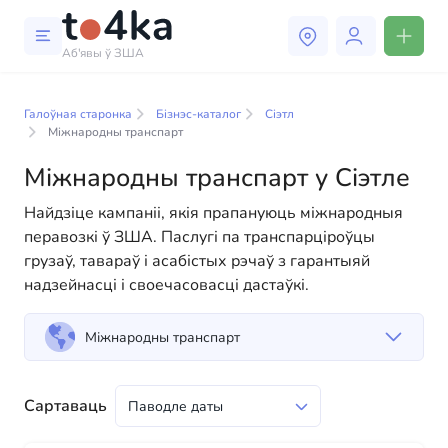
Аб'явы ў ЗША
Бізнэс і паслугі ў Сіэтле
Галоўная старонка
Бізнэс-каталог
Сіэтл
У нашым каталогу бізнес-паслуг вы знойдзеце
Міжнародны транспарт
шырокі выбар кампаній і спецыялістаў, гатовых
Міжнародны транспарт у Сіэтле
дапамагчы людзям адаптавацца да жыцця ў ЗША.
Мы прапануем разнастайныя рашэнні як для
Найдзіце кампаніі, якія прапануюць міжнародныя
фізічных, так і для юрыдычных асоб, каб зрабіць
перавозкі ў ЗША. Паслугі па транспарціроўцы
ваша жыццё ў Амерыцы больш камфортным і
грузаў, тавараў і асабістых рэчаў з гарантыяй
зручным. Ад прафесійных кансультацый да
надзейнасці і своечасовасці дастаўкі.
паўсядзённай дапамогі — у нас ёсць усё
неабходнае для паспяховага пачатку вашага новага
Міжнародны транспарт
жыцця ў ЗША
Сартаваць