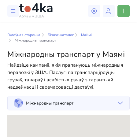
Аб'явы ў ЗША
Бізнэс і паслугі ў Маямі
Галоўная старонка
Бізнэс-каталог
Маймі
У нашым каталогу бізнес-паслуг вы знойдзеце
Міжнародны транспарт
шырокі выбар кампаній і спецыялістаў, гатовых
Міжнародны транспарт у Маямі
дапамагчы людзям адаптавацца да жыцця ў ЗША.
Мы прапануем разнастайныя рашэнні як для
Найдзіце кампаніі, якія прапануюць міжнародныя
фізічных, так і для юрыдычных асоб, каб зрабіць
перавозкі ў ЗША. Паслугі па транспарціроўцы
ваша жыццё ў Амерыцы больш камфортным і
грузаў, тавараў і асабістых рэчаў з гарантыяй
зручным. Ад прафесійных кансультацый да
надзейнасці і своечасовасці дастаўкі.
паўсядзённай дапамогі — у нас ёсць усё
неабходнае для паспяховага пачатку вашага новага
Міжнародны транспарт
жыцця ў ЗША