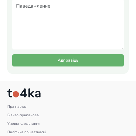
Адправіць
Пра партал
Бізнэс-прапанова
Умовы карыстання
Палітыка прыватнасці