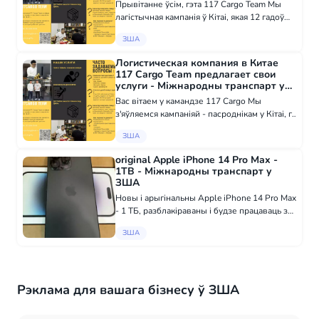
Прывітанне ўсім, гэта 117 Cargo Team Мы
лагістычная кампанія ў Кітаі, якая 12 гадоў
працуе ў гэтай сферы Нашы паслугі: -
ЗША
Пошук продукцыі/фабрык і маркетынгавы
аналіз - Зварот да фабрыкі - Рэгістрацыя...
Логистическая компания в Китае
117 Cargo Team предлагает свои
услуги - Міжнародны транспарт у
ЗША
Вас вiтаем у камандзе 117 Cargo Мы
з'яўляемся кампанiяй - пасроднiкам у Кітаі, г.
Гуанчжоу, якая працуе ў галіне закупак,
ЗША
прадажаў і перавозак ужо 12 гадоў Нашы
паслугі: - Пошук тавару, фабрыкі і ан...
original Apple iPhone 14 Pro Max -
1TB - Міжнародны транспарт у
ЗША
Новы і арыгінальны Apple iPhone 14 Pro Max
- 1 ТБ, разблакіраваны і будзе працаваць з
любой сеткай ці сім-карткай. Даступны зараз
ЗША
у большай колькасці. Што ў каробцы: Apple
iPhone 14 Pro Max - 1 ТБ Ка...
Рэклама для вашага бізнесу ў ЗША