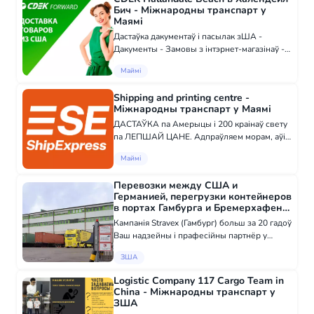
адра...
Бич - Міжнародны транспарт у
Маямі
Дастаўка дакументаў і пасылак зША -
Дакументы - Замовы з інтэрнет-магазінаў -
Бізнес-дастаўкі Мы гарантуем бяспеку грузу
Маймі
пры дастаўцы любым транспартам. Разам з
надзейнымі партнёрамі і падрадчыкамі мы...
Shipping and printing centre -
Міжнародны транспарт у Маямі
ДАСТАЎКА па Амерыцы і 200 краінаў свету
па ЛЕПШАЙ ЦАНЕ. Адпраўляем морам, аўія,
кур'ерам і экспрэс. Дакументы, тэхніку,
Маймі
абсталяванне, хрускія грузы, антыкварыят,
посуд. Професійнае пакаванне. Кур'ерск...
Перевозки между США и
Германией, перегрузки контейнеров
в портах Гамбурга и Бремерхафена
- Міжнародны транспарт у ЗША
Кампанія Stravex (Гамбург) больш за 20 гадоў
Ваш надзейны і прафесійны партнёр у
галіне транспартнай і складскай лагістыкі,
ЗША
митнага афармлення і ВЭД Кароткі пералік
нашых паслуг: • Перавозкі грузаў...
Logistic Company 117 Cargo Team in
China - Міжнародны транспарт у
ЗША