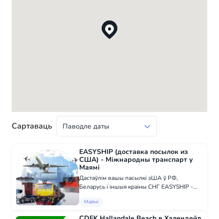
Сартаваць
EASYSHIP (доставка посылок из
США) - Міжнародны транспарт у
Маямі
Дастаўлім вашы пасылкі зША ў РФ,
Беларусь і іншыя краіны СНГ EASYSHIP -
гэта сэрвіс па кансалідацыі і дастаўцы
Маймі
тавараў з інтэрнэт-магазінаў у ЗША ў любую
кутку свету. З намі вы атрымаеце асабісты
CDEK Hallandale Beach в Халендейл