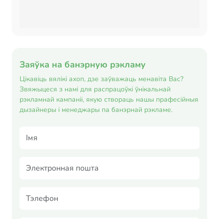
Заяўка на банэрную рэкламу
Цікавіць вялікі ахоп, дзе заўважаць менавіта Вас?
Звяжыцеся з намі для распрацоўкі ўнікальнай
рэкламнай кампаніі, якую створаць нашы прафесійныя
дызайнеры і менеджары па банэрнай рэкламе.