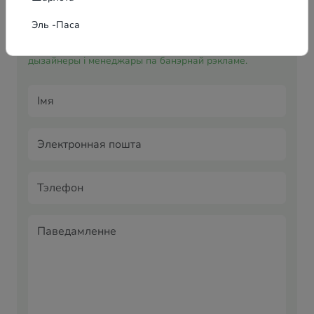
Цікавіць вялікі ахоп, дзе заўважаць менавіта Вас?
Эль -Паса
Звяжыцеся з намі для распрацоўкі ўнікальнай
рэкламнай кампаніі, якую створаць нашы прафесійныя
дызайнеры і менеджары па банэрнай рэкламе.