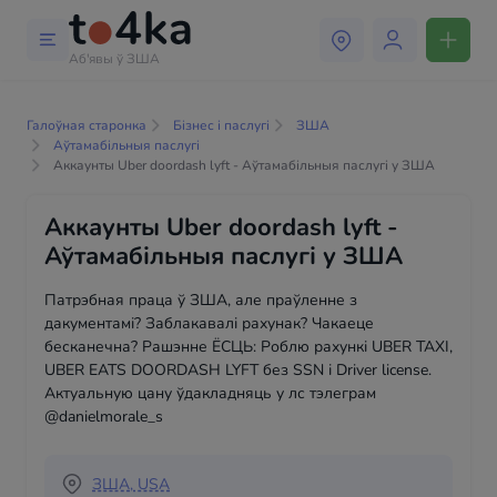
Аб'явы ў ЗША
Галоўная старонка
Бізнес і паслугі
ЗША
Аўтамабільныя паслугі
Аккаунты Uber doordash lyft - Аўтамабільныя паслугі у ЗША
Аккаунты Uber doordash lyft -
Аўтамабільныя паслугі у ЗША
Патрэбная праца ў ЗША, але праўленне з
дакументамі? Заблакавалі рахунак? Чакаеце
бесканечна? Рашэнне ЁСЦЬ: Роблю рахункі UBER TAXI,
UBER EATS DOORDASH LYFT без SSN і Driver license.
Актуальную цану ўдакладняць у лс тэлеграм
@danielmorale_s
ЗША, USA