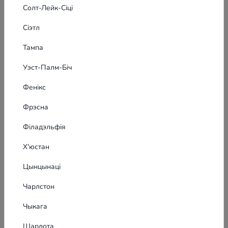
Солт-Лейк-Сіці
Сіэтл
Тампа
Уэст-Палм-Біч
Фенікс
Фрэсна
Філадэльфія
Х'юстан
Цынцынаці
Чарлстон
Чыкага
Заяўка на банэрную рэкламу
Шарлота