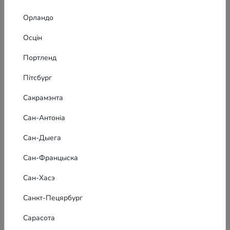
Орландо
Осцін
Портленд
Пітсбург
Сакрамэнта
Сан-Антоніа
Сан-Дыега
Сан-Францыска
Сан-Хасэ
Санкт-Пецярбург
Сарасота