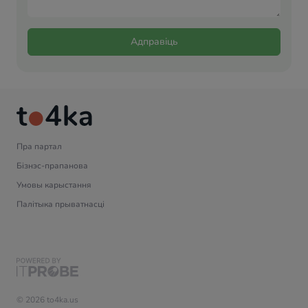
Адправіць
Пра партал
Бізнэс-прапанова
Умовы карыстання
Палітыка прыватнасці
© 2026 to4ka.us