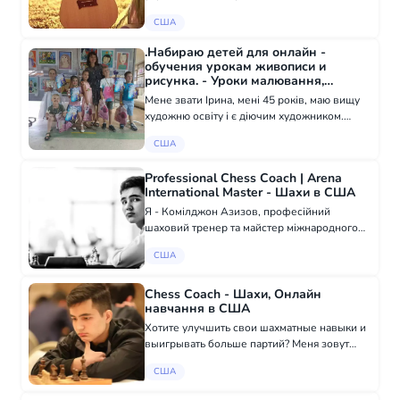
вивчаючи ноти і поглиблюючись у гітарному
США
мистецтві, або вчитися грати без нот і
виконувати улюблені пісні. 🔻Н...
.Набираю детей для онлайн -
обучения урокам живописи и
рисунка. - Уроки малювання,
Онлайн навчання в США
Мене звати Ірина, мені 45 років, маю вищу
художню освіту і є діючим художником.
Працюю понад 18 років в художній школі з
США
дітьми різного віку. Понад 3 роки
викладання малюнка та живопису онлайн.
Professional Chess Coach | Arena
Можу п...
International Master - Шахи в США
Я - Комілджон Азизов, професійний
шаховий тренер та майстер міжнародного
рівня Arena з більш ніж трьохрічним
США
досвідом. Я навчав більше ніж 50 учнів,
багато з яких брали участь у міжнародних
турнірах,...
Chess Coach - Шахи, Онлайн
навчання в США
Хотите улучшить свои шахматные навыки и
выигрывать больше партий? Меня зовут
Комильжон Азизов, я профессиональный
США
тренер по шахматам и мастер FIDE (AIM) с
опытом более трех лет. За это время я