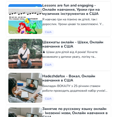
готовых решений вместо того, чтобы
Lessons are fun and engaging -
создавать их. Школа...
Онлайн навчання, Уроки гри на
музичних інструментах в США
Я навчаю гри на піаніно як дітей, так і
дорослих. Уроки цікаві та захоплюючі. У
мене є великий досвід роботи з дітьми та
США
студентами. +37367708870
Шахматы онлайн - Шахи, Онлайн
навчання в США
♟️ Шахи для дітей від 4 років! Хочете
розвивати у дитини увагу, логіку та
впевненість? 📚 Навчання з нуля і для
США
продвинутих! 👨‍🏫 Камо Улубабян - КМС,
багаторазовий чемпіон Вірменії,
досвідчений тре...
Hadezhdafox - Вокал, Онлайн
навчання в США
Викладач ВОКАЛУ з 25-річним стажем
роботи проводить додатковий набір учнів!
Зайняття онлайн! Навчу Вашого дитину
США
співати "з нуля". Вік від 6 років. Кількість
місць обмежена. У мене співають УСІ).
Занятие по русскому языку онлайн
Пиші...
- Іноземні мови, Онлайн навчання в