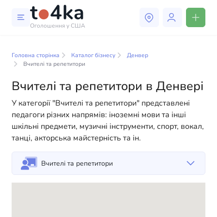
Оголошення у США
Бізнес і послуги в Денвері
Головна сторінка
Каталог бізнесу
Денвер
У нашому каталозі бізнес-послуг ви знайдете
Вчителі та репетитори
широкий вибір компаній та спеціалістів, готових
Вчителі та репетитори в Денвері
допомогти людям адаптуватися до життя в США. Ми
пропонуємо різноманітні рішення як для фізичних,
У категорії "Вчителі та репетитори" представлені
так і для юридичних осіб, щоб зробити ваше життя в
педагоги різних напрямів: іноземні мови та інші
Америці більш комфортним та зручним. Від
шкільні предмети, музичні інструменти, спорт, вокал,
професійних консультацій до повсякденної
танці, акторська майстерність та ін.
допомоги — у нас є все необхідне для успішного
старту вашого нового життя в США
Вчителі та репетитори