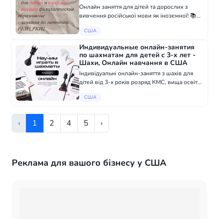
Онлайн заняття для дітей та дорослих з
вивчення російської мови як іноземної! 📚
Привіт, мене звати Вероніка. 👋 Я
США
дипломований педагог російської мови та
літератури. 🦉 У мене широкий досвід
Индивидуальные онлайн-занятия
роботи з...
по шахматам для детей с 3-х лет -
Шахи, Онлайн навчання в США
Індивідуальні онлайн-заняття з шахів для
дітей від 3-х років розряд КМС, вища освіта,
зіграла внічию з чемпіоном світу Карповим
США
Анатолієм Євгеновичем онлайн (у форматі
Zoom, не проти Skype) багаторазо...
‹
1
2
4
5
›
Реклама для вашого бізнесу у США