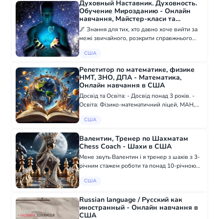
Духовный Наставник. Духовность.
обучил...
Обучение Мирозданию - Онлайн
навчання, Майстер-класи та
тренінги в США
🌌 Знання для тих, хто давно хоче вийти за
межі звичайного, розкрити справжнього
себе, дізнатися і побачити більше ●
США
Багатовимірне харчування, як жити свідомо і
що їсти в новий час ● Як жити на висок...
Репетитор по математике, физике
НМТ, ЗНО, ДПА - Математика,
Онлайн навчання в США
Досвід та Освіта: - Досвід понад 3 років. -
Освіта: Фізико-математичний ліцей, МАН,
Національний університет водного
США
господарства та природокористування.
Методи Навчання: Я застосовую сучасні м...
Валентин, Тренер по Шахматам
Chess Coach - Шахи в США
Мене звуть Валентин і я тренер з шахів з 3-
річним стажем роботи та понад 10-річною
шаховою кар'єрою, маю перший розряд
США
Навчаю дітей від 5 років, початківців і
досвідчених шахістів. Якщо Ви питаєтеся...
Russian language / Русский как
иностранный - Онлайн навчання в
США