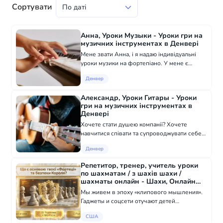
Сортувати
Анна, Уроки Музыки - Уроки гри на
музичних інструментах в Денвері
Мене звати Анна, і я надаю індивідуальні
уроки музики на фортепіано. У мене є
великий досвід роботи з дітьми і дорослими,
Денвер
як початківцями, так і досвідченими учнями.
Мій підхід до навчання ґрунтується...
Александр, Уроки Гитары - Уроки
гри на музичних інструментах в
Денвері
Хочете стати душею компанії? Хочете
навчитися співати та супроводжувати себе
на гітарі? Запрошуємо всіх бажаючих на
Денвер
відкритий урок, де Ви познайомитесь з
прийомами гри на шестиструнній гітарі,
Репетитор, тренер, учитель уроки
отримає...
по шахматам / з шахів шахи /
шахматы онлайн - Шахи, Онлайн
навчання в США
Мы живем в эпоху «клипового мышления».
Гаджеты и соцсети отучают детей
концентрироваться. Результат: ребенок
США
быстро устает, боится ошибок и ждет