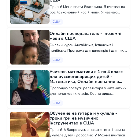
США
Привіт! Мене звати Єкатерина. Я вчителька і
російськомовний носій мови. Я навчаю
цікаву російську мову дітям, які б хотіли
США
поїхати до Росії або дізнатися більше про
російську культуру. Зі мною ви не б...
Онлайн преподаватель - Іноземні
мови в США
Онлайн курси Англійська, Іспанська і
Італійська Програма для школярів і для тих,
хто хоче вивчати мову для себе
США
Учитель математики с 1 по 4 класс
для русскоговорящих детей -
Математика, Онлайн навчання в
США
Пропоную послуги репетитора з математики
для початкових класів. Освіта вища
педагогічна, закінчила БГПУ ім. М.Танка.
США
Досвід роботи 8 років. Також є вчителем
початкових класів і тренером математики в
Обучение на гитаре и укулеле -
м...
Уроки гри на музичних
інструментах в США
Привіт! 🎸Запрошуємо на заняття з гітари та
укулеле дітей і дорослих! 🎵Можна вчитися,