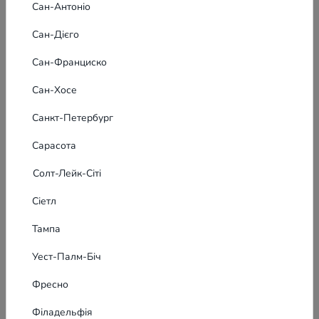
Сан-Антоніо
Сан-Дієго
Сан-Франциско
Сан-Хосе
Санкт-Петербург
Сарасота
Солт-Лейк-Сіті
Сіетл
Тампа
Уест-Палм-Біч
Фресно
Філадельфія