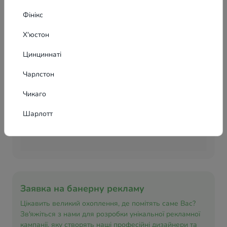
Фінікс
Х'юстон
Цинциннаті
Чарлстон
Чикаго
Шарлотт
Заявка на банерну рекламу
Цікавить великий охоплення, де помітять саме Вас?
Зв'яжіться з нами для розробки унікальної рекламної
кампанії, яку створять наші професійні дизайнери та