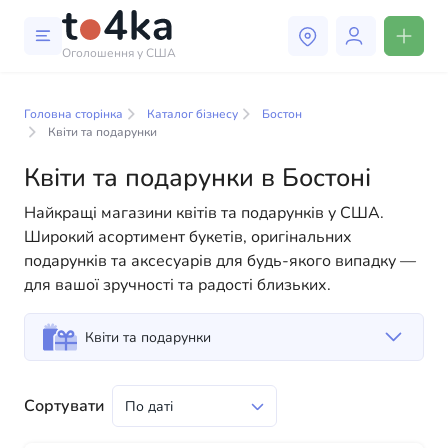
Оголошення у США
Бізнес і послуги в Бостоні
Головна сторінка
Каталог бізнесу
Бостон
У нашому каталозі бізнес-послуг ви знайдете
Квіти та подарунки
широкий вибір компаній та спеціалістів, готових
Квіти та подарунки в Бостоні
допомогти людям адаптуватися до життя в США. Ми
пропонуємо різноманітні рішення як для фізичних,
Найкращі магазини квітів та подарунків у США.
так і для юридичних осіб, щоб зробити ваше життя в
Широкий асортимент букетів, оригінальних
Америці більш комфортним та зручним. Від
подарунків та аксесуарів для будь-якого випадку —
професійних консультацій до повсякденної
для вашої зручності та радості близьких.
допомоги — у нас є все необхідне для успішного
старту вашого нового життя в США
Квіти та подарунки
Сортувати