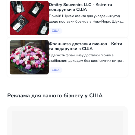
Dmitry Souvenirs LLC - Квіти та
подарунки в США
Привіт! Шукаю агента для укладення угод
щодо поставки брелків в Нью-Йорк. Шукаю
активну людину, яка зможе укладати угоди
США
щодо поставки моїх брелків із
англомовними сувенірними магазинами
Нью-Йорка на...
Франшиза доставки пионов - Квіти
та подарунки в США
Одержіть франшизу доставки піонів з
стабільним доходом без щомісячних витрат
Шукаємо колег для відкриття ВЖЕ
США
успішного бізнесу в інших містах.
Пропонуємо бізнес з продажу квітів, дохід
7000$ - Ми на...
Реклама для вашого бізнесу у США