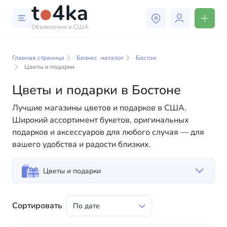
Объявления в США
Бизнес и услуги в Бостоне
Главная страница
Бизнес -каталог
Бостон
В нашем каталоге бизнес-услуг вы найдете широкий
Цветы и подарки
выбор компаний и специалистов, готовых помочь
Цветы и подарки в Бостоне
людям адаптироваться к жизни в США. Мы
предлагаем разнообразные решения как для
Лучшие магазины цветов и подарков в США.
физических, так и для юридических лиц, чтобы
Широкий ассортимент букетов, оригинальных
сделать вашу жизнь в Америке более комфортной и
подарков и аксессуаров для любого случая — для
удобной. От профессиональных консультаций до
вашего удобства и радости близких.
повседневной помощи — у нас есть всё
необходимое для успешного начала вашей новой
Цветы и подарки
жизни в США
Сортировать