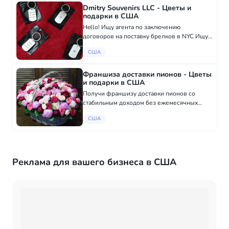
Dmitry Souvenirs LLC - Цветы и
подарки в США
Hello! Ищу агента по заключению
договоров на поставку брелков в NYC Ищу
активного человека, который сможет
США
заключать договоры на поставку моих
брелков с англоязычными сувенирными
магазинами Нью‑Йорка...
Франшиза доставки пионов - Цветы
и подарки в США
Получи франшизу доставки пионов со
стабильным доходом без ежемесячных
отчислений Ищем коллег для открытия УЖЕ
США
успешного бизнеса в других городах.
Предлагаем бизнес по продаже цветов,
доход 700...
Реклама для вашего бизнеса в США