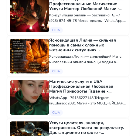
Профессиональные Магические
Услуги Мастер Любовной Магии -
Экстрасенсы в США
Консультация онлайн — бесплатно! 📞 +7
(923) 674-45-78 Мессенджеры: WhatsApp,
Telegram / sabinamagiya --- Работаю с
США
людьми по всему миру! Предоставляю
профессиональную магическую и
Ясновидящая Лилия — сильная
эзотерическую...
помощь в самых сложных
жизненных ситуациях. -
Экстрасенсы в США
Ясновидящая Лилия — сильнейший Маг с
многолетним опытом помощи людям в
самых сложных жизненных ситуациях.
США
Провожу мощные обряды и ритуалы на
любовь, восстановление отношений,
Магические услуги в USA
семейное счастье и защиту...
Профессиональная Любовная
Магия Привороты Гадание -
Экстрасенсы в США
WhatsApp +79136227148 Telegram
@Eldorado2081 Магия - это МОЩНЕЙШАЯ
СИЛА, которая открывает все двери! Меня
США
зовут София! Я являюсь редкой
обладательницей и наследницей Темной и
Услуги целителя, знахаря,
Белой сил Магии. Дар,...
экстрасенса. Оплата по результату.
Дистанционно по фото -