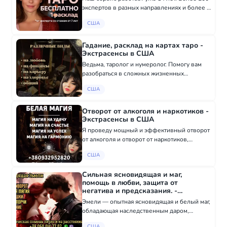
экспертов в разных направлениях и более 1
млн счастливых клиентов! Наши эксперты
США
подробно проведут консультацию для Вас и
ответят на все волнующие вопросы!...
Гадание, расклад на картах таро -
Экстрасенсы в США
Ведьма, таролог и нумеролог. Помогу вам
разобраться в сложных жизненных
ситуациях, открою тайны прошлого и
США
загляну в будущее. Если вас мучает разлад
в семье, проблемы в любви, финансовые
трудности или...
Отворот от алкоголя и наркотиков -
Экстрасенсы в США
Я проведу мощный и эффективный отворот
от алкоголя и отворот от наркотиков,
который поможет вам освободиться от
США
пагубных влияний и вернуться к трезвости и
ясности сознания. Этот обряд разрывает все
Сильная ясновидящая и маг,
эн...
помощь в любви, защита от
негатива и предсказания. -
Экстрасенсы в США
Эмели — опытная ясновидящая и белый маг,
обладающая наследственным даром,
который она развивает на протяжении
США