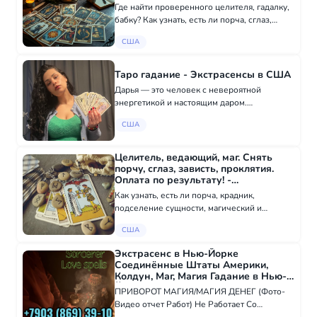
Экстрасенсы в США
Где найти проверенного целителя, гадалку,
бабку? Как узнать, есть ли порча, сглаз,
приворот, родовой негатив? Кто сможет
США
помочь избавиться от колдовства и
постоянных магических атак, и чтобы без
предо...
Таро гадание - Экстрасенсы в США
Дарья — это человек с невероятной
энергетикой и настоящим даром.
Обратилась к ней в очень сложный период,
США
когда не понимала, куда двигаться дальше…
И она буквально разложила всё по
полочкам. Каждое с...
Целитель, ведающий, маг. Снять
порчу, сглаз, зависть, проклятия.
Оплата по результату! -
Экстрасенсы в США
Как узнать, есть ли порча, крадник,
подселение сущности, магический и
родовой негатив? Где найти хорошего
США
целителя, гадалку, мага? Кто поможет без
предоплаты и риска избавиться от
Экстрасенс в Нью-Йорке
колдовства и магичес...
Соединённые Штаты Америки,
Колдун, Маг, Магия Гадание в Нью-
Йорке - Экстрасенсы в США
ПРИВОРОТ МАГИЯ/МАГИЯ ДЕНЕГ (Фото-
Видео отчет Работ) Не Работает Со