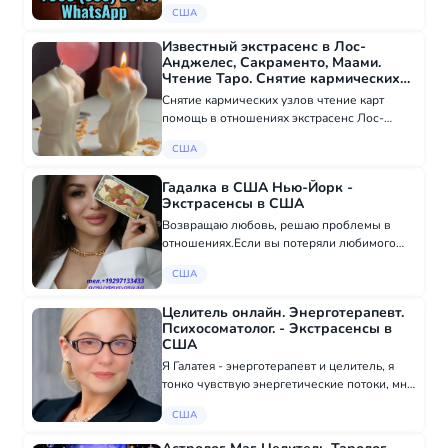
свечами-молитвами заговорами!
США
НАДЕЖНАЯ ПРОВЕРЕННАЯ ОБРЯДОВАЯ
МАГИЯ ! ЖЕСТКИЕ И ЭФФЕКТИВНЫЕ
Известный экстрасенс в Лос-
МЕТОДЫ! БЫСТРАЯ И ЭФФЕКТИВНАЯ
Анджелес, Сакраменто, Маами.
МАГИЯ 24/7....
Чтение Таро. Снятие кармических
узлов - Экстрасенсы в США
Снятие кармических узлов чтение карт
помощь в отношениях экстрасенс Лос-
Анджелес, Сан Диего Ты чувствуешь, что
США
застрял(а). Как будто жизнь ходит по кругу, а
ответы ускользают. Логика молчит. Советы
Гадалка в США Нью-Йорк -
не...
Экстрасенсы в США
Возвращаю любовь, решаю проблемы в
отношениях.Если вы потеряли любимого
человека или чувствуете, что ваши
США
отношения на грани разрыва, я помогу
вернуть гармонию в вашу жизнь.Провожу
Целитель онлайн. Энерготерапевт.
привороты для воссо...
Психосоматолог. - Экстрасенсы в
США
Я Галатея - энерготерапевт и целитель, я
тонко чувствую энергетические потоки, мне
достаточно всего 15-20 минут, чтобы
США
увидеть и показать вам первопричины
ваших проблем, а также проблемы