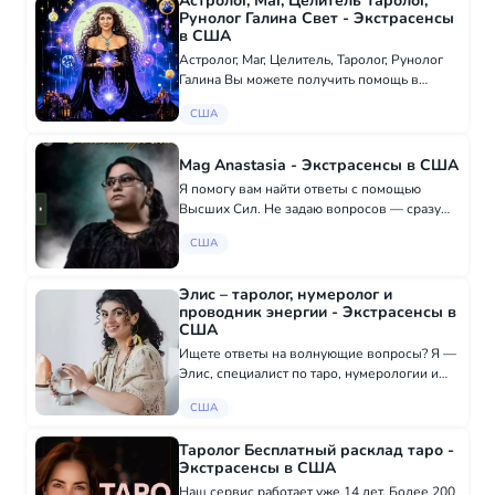
Астролог, Маг, Целитель Таролог,
кармических у...
Рунолог Галина Свет - Экстрасенсы
в США
Астролог, Маг, Целитель, Таролог, Рунолог
Галина Вы можете получить помощь в
любых ситуациях: Гороскоп Финансов,
США
Личной жизни, Предназначение и Карма
Мощные обряды на здоровье, Чистка и
защита от...
Mag Anastasia - Экстрасенсы в США
Я помогу вам найти ответы с помощью
Высших Сил. Не задаю вопросов — сразу
даю точную информацию о вашем прошлом,
США
настоящем и будущем. По вашему запросу
проведу глубокий просмотр интересующей
сферы: •...
Элис – таролог, нумеролог и
проводник энергии - Экстрасенсы в
США
Ищете ответы на волнующие вопросы? Я —
Элис, специалист по таро, нумерологии и
энергетическим практикам. Помогаю людям
США
из разных уголков США обрести ясность,
внутреннюю силу и уверенность в
Таролог Бесплатный расклад таро -
завтрашнем...
Экстрасенсы в США
Наш сервис работает уже 14 лет. Более 200