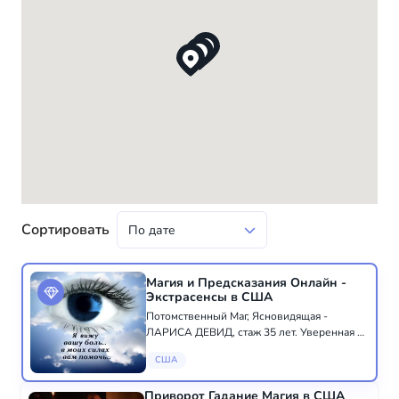
Сортировать
Магия и Предсказания Онлайн -
Экстрасенсы в США
Потомственный Маг, Ясновидящая -
ЛАРИСА ДЕВИД, стаж 35 лет. Уверенная в
своих силах Поможет справиться с всеми
США
трудностями . Снимет любой негатив :
неудачи, безденежье, одиночество, порчи
Приворот Гадание Магия в США
и сглазы....