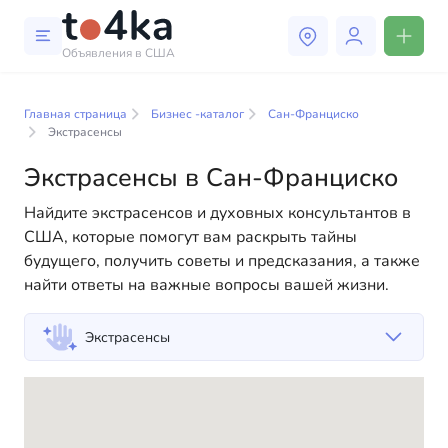
Объявления в США
Бизнес и услуги в Сан-
Франциско
Главная страница
Бизнес -каталог
Сан-Франциско
Экстрасенсы
В нашем каталоге бизнес-услуг вы найдете широкий
Экстрасенсы в Сан-Франциско
выбор компаний и специалистов, готовых помочь
людям адаптироваться к жизни в США. Мы
Найдите экстрасенсов и духовных консультантов в
предлагаем разнообразные решения как для
США, которые помогут вам раскрыть тайны
физических, так и для юридических лиц, чтобы
будущего, получить советы и предсказания, а также
сделать вашу жизнь в Америке более комфортной и
найти ответы на важные вопросы вашей жизни.
удобной. От профессиональных консультаций до
повседневной помощи — у нас есть всё
Экстрасенсы
необходимое для успешного начала вашей новой
жизни в США