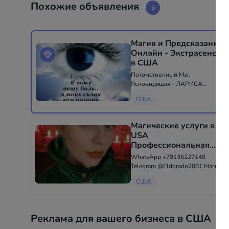
Похожие объявления
6
Магия и Предсказания
Онлайн - Экстрасенсы
в США
Потомственный Маг,
Ясновидящая - ЛАРИСА
ДЕВИД, стаж 35 лет. Уверенная
США
в своих силах Поможет
справиться с всеми трудностями
. Снимет любой негатив :
Магические услуги в
неудачи, безденежье,
USA
одиночество, порчи и сглазы....
Профессиональная
Любовная Магия
WhatsApp +79136227148
Привороты Гадание -
Telegram @Eldorado2081 Магия -
Экстрасенсы в США
это МОЩНЕЙШАЯ СИЛА,
США
которая открывает все двери!
Меня зовут София! Я являюсь
редкой обладательницей и
наследницей Темной и Белой
Реклама для вашего бизнеса в США
сил Магии. Дар,...