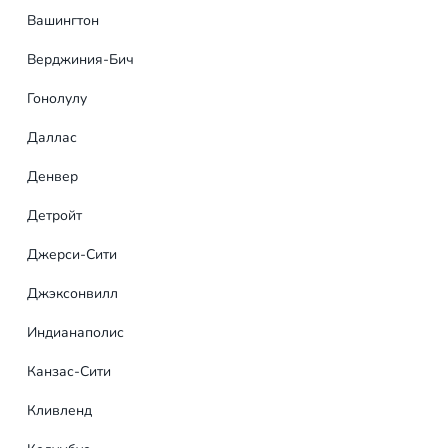
Вашингтон
Верджиния-Бич
Гонолулу
Даллас
Денвер
Детройт
Джерси-Сити
Джэксонвилл
Индианаполис
Канзас-Сити
Кливленд