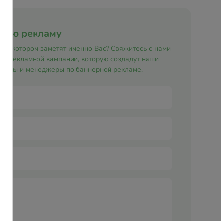
рную рекламу
т в котором заметят именно Вас? Свяжитесь с нами
ой рекламной кампании, которую создадут наши
неры и менеджеры по баннерной рекламе.