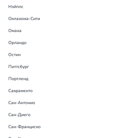
Нэйплс
Оклахома-Сити
Заявка на банне
Интересует большой охва
Омаха
для разработки уникальн
Орландо
профессиональные дизай
Остин
Питтсбург
Портленд
Сакраменто
Сан-Антонио
Сан-Диего
Сан-Франциско