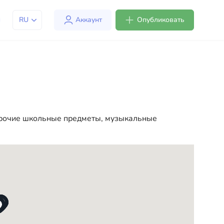
RU
Аккаунт
Опубликовать
м адаптироваться к жизни в США. Мы предлагаем
ке более комфортной и удобной. От
чала вашей новой жизни в США
 прочие школьные предметы, музыкальные