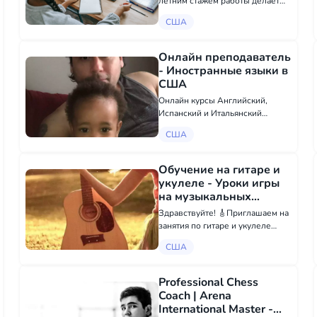
летним стажем работы делает
дополнительный набор
США
учеников!Занятия онлайн! Научу
Вашего ребёнка петь «с
нуля».Возраст от 6
Онлайн преподаватель
лет.Количество мест
- Иностранные языки в
ограничено. У меня поют ВСЕ)....
США
Онлайн курсы Английский,
Испанский и Итальянский
Программа для школьников и
США
для тех кто хочет учить язык для
себя
Обучение на гитаре и
укулеле - Уроки игры
на музыкальных
инструментах в США
Здравствуйте! 🎸Приглашаем на
занятия по гитаре и укулеле
детей и взрослых! 🎵Можно
США
заниматься изучая ноты и
погружаясь в гитарное
мастерство, а можно научиться
Professional Chess
играть без нот и исполнять и
Coach | Arena
петь люб...
International Master -