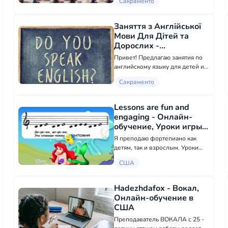
Сакраменто
,что придумал человек. Смогу
научить вашего ребёнка:
логическому и стратегическо...
Заняття з Англійської
Мови Для Дітей та
Дорослих -
Иностранные языки в
Привет! Предлагаю занятия по
Сакраменто
английскому языку для детей и
взрослых. Занятия возможны в
Сакраменто
онлайн и офлайн режиме.
Немного о себе: имею опыт
работы как репетитор
Lessons are fun and
английского языка три года,
engaging - Онлайн-
имею высшее...
обучение, Уроки игры
на музыкальных
Я преподаю фортепиано как
инструментах в США
детям, так и взрослым. Уроки
интересные и увлекательные. У
США
меня обширный опыт работы с
детьми и студентами.
+37367708870
Hadezhdafox - Вокал,
Онлайн-обучение в
США
Преподаватель ВОКАЛА с 25 -