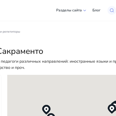
Разделы сайта
Блог
Сакраменто
 и репетиторы
ий выбор компаний и специалистов, готовых помочь людя
 для юридических лиц, чтобы сделать вашу жизнь в Амери
Сакраменто
 помощи — у нас есть всё необходимое для успешного на
ы педагоги различных направлений: иностранные языки и
рство и проч.