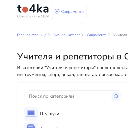
Сакраменто
Объявления в США
Бизнес и услуги в 
Главная страница
Бизнес -каталог
Сакраменто
Учителя
В нашем каталоге бизнес-услуг вы найдете широк
разнообразные решения как для физических, так и
Учителя и репетиторы в 
профессиональных консультаций до повседневной
В категории "Учителя и репетиторы" представлен
инструменты, спорт, вокал, танцы, актерское масте
IT услуги