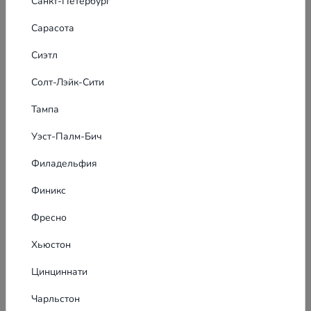
Санкт-Петербург
Сарасота
Сиэтл
Солт-Лэйк-Сити
Тампа
Уэст-Палм-Бич
Филадельфия
Финикс
Фресно
Хьюстон
Цинциннати
Чарльстон