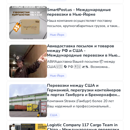
можем сказать, что мы предлагаем лучшие
тарифы, сроки доставки товара и сервис,...
SmartPost.us - Международные
перевозки в Нью-Йорке
Наша компания осуществляет поставку
посылок, крупногабаритных грузов, а также
online покупок из США. Мы с уверенностью
Нью-Йорк
можем сказать, что мы предлагаем лучшие
тарифы, сроки доставки товара и сервис...
Авиадоставка посылок и товаров
между РФ и США -
Международные перевозки в Нью-
Йорке
АВИАдоставка Вашей посылки 📦 между
США🇺🇸 🔄 РФ 🇷🇺 🛫🛬. Возможна
дальнейшая Отправка по регионам 💍💄🍾🎮
Нью-Йорк
⌚️📱💻💵💳💰🚬💊✉️ Для юридический и
физических лиц❗️❗️❗️ По Вашему поручению
Перевозки между США и
закупим...
Германией, перегрузки контейнеров
в портах Гамбурга и Бремерхафена
- Международные перевозки в
Компания Stravex (Гамбург) более 20 лет
США
Ваш надежный и профессиональный
партнер в области транспортной и
США
складской логистики, таможенного
оформления и ВЭД Краткий перечень
Logistic Company 117 Cargo Team in
наших услуг: • Перевозки...
China - Международные перевозки