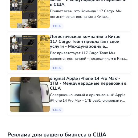
в США
Привет всем, это Команда 117 Cargo. Мы
логистическая компания в Китае,
работающая в этой сфере уже 12 лет. Наши
США
услуги: - Поиск и анализ продукции/заводов
- Связь с заводом - Оформление
Логистическая компания в Китае
документов - Д...
117 Cargo Team предлагает свои
услуги - Международные
перевозки в США
Вас приветствует 117 Cargo Team Мы
являемся компанией - посредником в Китае
, г. Гуанчжоу ,которая работает в сфере
США
закупок, продаж и грузоперевозок уже 12
лет Наши услуги : - Поиск товара, фабрики...
original Apple iPhone 14 Pro Max -
1TB - Международные перевозки в
США
Совершенно новый и оригинальный Apple
iPhone 14 Pro Max - 1TB разблокирован и
будет работать с любой сетью или sim-
США
картой. В наличии сейчас в больших
количествах. Что внутри коробки: Apple
iPhone 14...
Реклама для вашего бизнеса в США