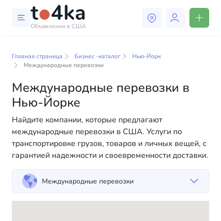
Объявления в США
Бизнес и услуги в Нью-
Йорке
Главная страница
Бизнес -каталог
Нью-Йорк
Международные перевозки
В нашем каталоге бизнес-услуг вы найдете широкий
Международные перевозки в
выбор компаний и специалистов, готовых помочь
Нью-Йорке
людям адаптироваться к жизни в США. Мы
предлагаем разнообразные решения как для
Найдите компании, которые предлагают
физических, так и для юридических лиц, чтобы
международные перевозки в США. Услуги по
сделать вашу жизнь в Америке более комфортной и
транспортировке грузов, товаров и личных вещей, с
удобной. От профессиональных консультаций до
гарантией надежности и своевременности доставки.
повседневной помощи — у нас есть всё
необходимое для успешного начала вашей новой
Международные перевозки
жизни в США