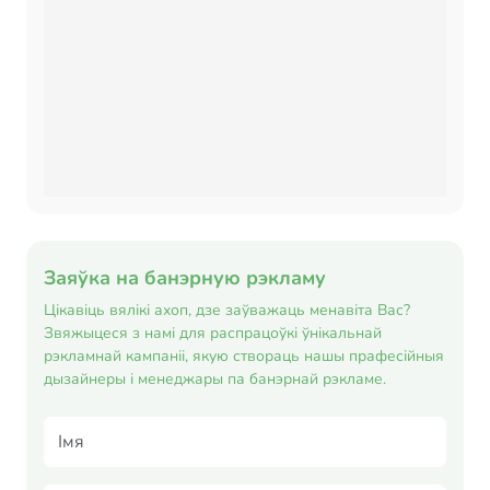
Заяўка на банэрную рэкламу
Цікавіць вялікі ахоп, дзе заўважаць менавіта Вас?
Звяжыцеся з намі для распрацоўкі ўнікальнай
рэкламнай кампаніі, якую створаць нашы прафесійныя
дызайнеры і менеджары па банэрнай рэкламе.