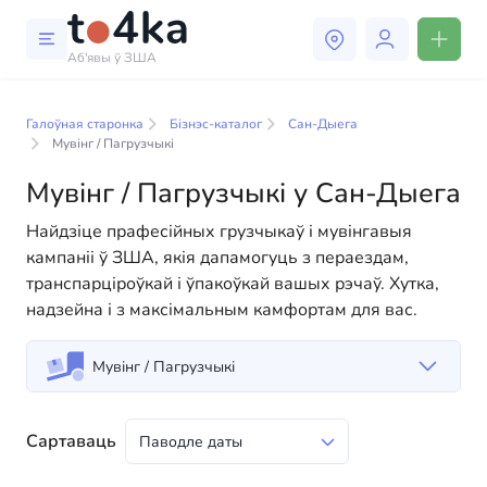
Аб'явы ў ЗША
Бізнэс і паслугі ў Сан-Дыега
Галоўная старонка
Бізнэс-каталог
Сан-Дыега
У нашым каталогу бізнес-паслуг вы знойдзеце
Мувінг / Пагрузчыкі
шырокі выбар кампаній і спецыялістаў, гатовых
Мувінг / Пагрузчыкі у Сан-Дыега
дапамагчы людзям адаптавацца да жыцця ў ЗША.
Мы прапануем разнастайныя рашэнні як для
Найдзіце прафесійных грузчыкаў і мувінгавыя
фізічных, так і для юрыдычных асоб, каб зрабіць
кампаніі ў ЗША, якія дапамогуць з пераездам,
ваша жыццё ў Амерыцы больш камфортным і
транспарціроўкай і ўпакоўкай вашых рэчаў. Хутка,
зручным. Ад прафесійных кансультацый да
надзейна і з максімальным камфортам для вас.
паўсядзённай дапамогі — у нас ёсць усё
неабходнае для паспяховага пачатку вашага новага
Мувінг / Пагрузчыкі
жыцця ў ЗША
Сартаваць