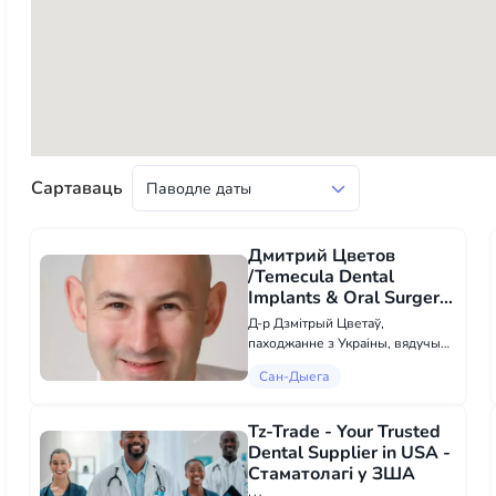
Сартаваць
Дмитрий Цветов
/Temecula Dental
Implants & Oral Surgery
- Стаматолагі у Сан-
Д-р Дзмітрый Цветаў,
Дыега
паходжанне з Украіны, вядучы
чэлюсно-тваровы хірург раёну
Сан-Дыега
Рывэрсайд, прапануе шырокі
спектр паслуг па чэлюсно-
тваровай хірургіі ў раёне. Ад
Tz-Trade - Your Trusted
выдалення зубаў да імплянтацыі
Dental Supplier in USA -
зубаў до...
Стаматолагі у ЗША