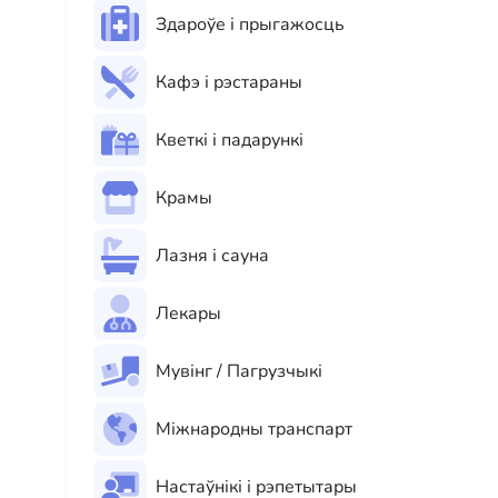
Здароўе і прыгажосць
Кафэ і рэстараны
Кветкі і падарункі
Крамы
Лазня і сауна
Лекары
Мувінг / Пагрузчыкі
Міжнародны транспарт
Настаўнікі і рэпетытары