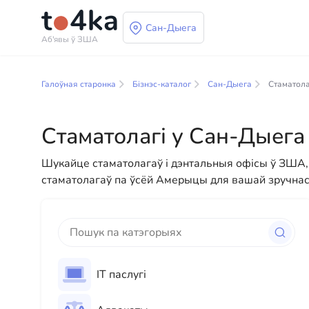
Сан-Дыега
Аб'явы ў ЗША
Бізнэс і паслугі ў С
Галоўная старонка
Бізнэс-каталог
Сан-Дыега
Стаматола
У нашым каталогу бізнес-паслуг вы знойдзеце шы
прапануем разнастайныя рашэнні як для фізічных
Стаматолагі у Сан-Дыега
прафесійных кансультацый да паўсядзённай дапам
Шукайце стаматолагаў і дэнтальныя офісы ў ЗША
стаматолагаў па ўсёй Амерыцы для вашай зручнасц
ІТ паслугі