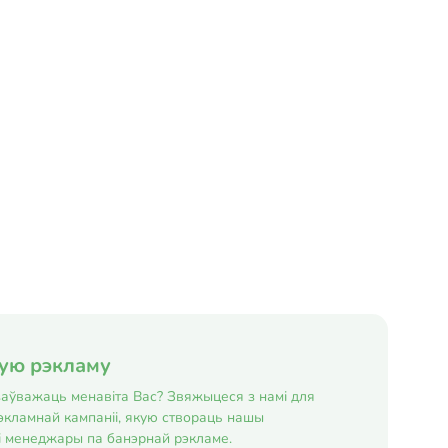
ную рэкламу
е заўважаць менавіта Вас? Звяжыцеся з намі для
экламнай кампаніі, якую створаць нашы
і менеджары па банэрнай рэкламе.