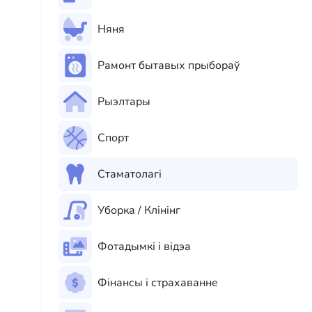
Няня
Рамонт бытавых прыбораў
Рыэлтары
Спорт
Стаматолагі
Уборка / Клінінг
Фотадымкі і відэа
Фінансы і страхаванне