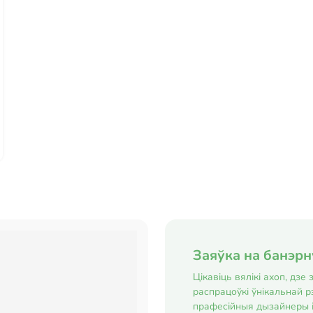
Заяўка на банэр
Цікавіць вялікі ахоп, дз
распрацоўкі ўнікальнай р
прафесійныя дызайнеры 