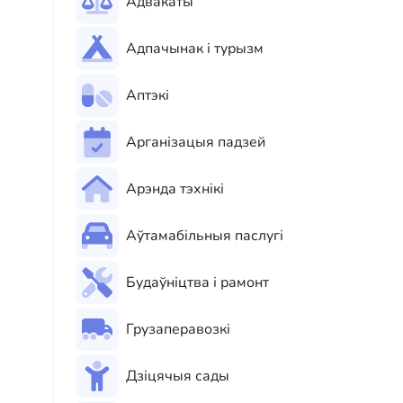
Адвакаты
Адпачынак і турызм
Аптэкі
Арганізацыя падзей
Арэнда тэхнікі
Аўтамабільныя паслугі
Будаўніцтва і рамонт
Грузаперавозкі
Дзіцячыя сады