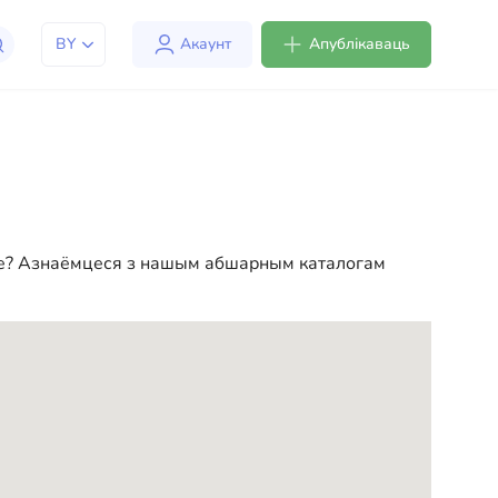
BY
Акаунт
Апублікаваць
людзям адаптавацца да жыцця ў ЗША. Мы
мерыцы больш камфортным і зручным. Ад
у вашага новага жыцця ў ЗША
ове? Азнаёмцеся з нашым абшарным каталогам