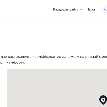
Раздзелы сайта
Блог
ан-Дыега
гі
рокі выбар кампаній і спецыялістаў, гатовых дапамагчы 
, так і для юрыдычных асоб, каб зрабіць ваша жыццё ў А
огі — у нас ёсць усё неабходнае для паспяховага пачатк
, дзе вам акажуць кваліфікаваную дапамогу на роднай м
і і камфорту.