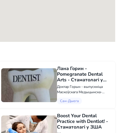
Лана Горин -
Pomegranate Dental
Arts - Стаматолагі у
Сан-Дыега
Доктар Горын - выпускніца
Маскоўскага Медыцынска-
стаматалагічнага факультэта,
Сан-Дыега
аднаго з лепшых у сваёй краіне.
Доктар Горын мае вялікі вопыт
працы ў розных галінах
Boost Your Dental
стаматалогіі, ад касметычнай і
Practice with Dentlot! -
аднаўл...
Стаматолагі у ЗША