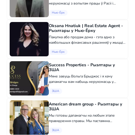
нерухомасці з вопытам працы ў Расіі і
Злучаных Штатах. Еўген мае два вышыя
Нью-Ёрк
адукацыі і валодае рускім і ангельскім
мовамі. Еўген заходзіцца як жылой, так і
камэр...
Oksana Hnatiuk | Real Estate Agent -
Рыэлтары у Нью-Ёрку
Пакупка або продаж дома - гэта адно з
наябольшых фінансавых рашэнняў у жыцці
чалавека. Час - гэта грошы, таму я цаню час
Нью-Ёрк
кліента і зраблю ўсё ад мяне залежнае, каб
падобраць найбольш падыходзячы варыя...
Success Properties - Рыэлтары у
ЗША
Мяне завуць Вольга Брыджэс і я хачу
дапамагчы вам набыць нерухомасць у
нашым штате. Мая мэта - падзяліцца ведамі і
ЗША
вопытам, адказаць на ўзнікаваючыя пытанні
і быць на сувязі, калі вам гэта патрэбна,...
American dream group - Рыэлтары у
ЗША
Мы готовы дапамагчы на любым этапе
правядзення справы. Мы пастаянна
павышаем сваю кваліфікацыю, наведваючы
ЗША
семінары і майстэр-класы вядучых бізнес-