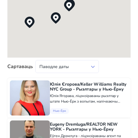
Сартаваць
Юлія Єгорова/Keller Williams Realty
NYC Group - Рыэлтары у Нью-Ёрку
Юлія Ягорава, ліцэнзіраваны рыэлтар у
штате Нью-Ёрк з вопытам, налічваючы
болей за 11 гадоў у галіне нерухомасці.
Нью-Ёрк
Забяспечыць паспях у складаных рашэннях
вам дапаможа мой вопыт і экспертны
падыход да...
Eugeny Dremluga/REALTOR NEW
YORK - Рыэлтары у Нью-Ёрку
Еўген Дрэмлуга - ліцэнзіраваны агент па