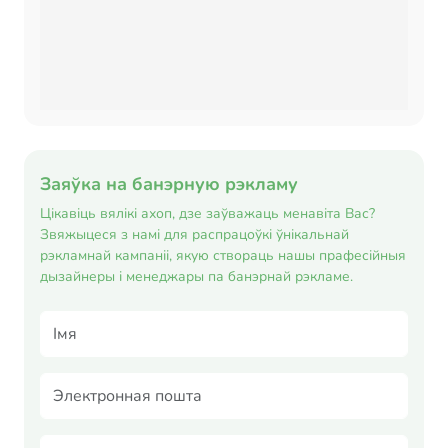
Заяўка на банэрную рэкламу
Цікавіць вялікі ахоп, дзе заўважаць менавіта Вас?
Звяжыцеся з намі для распрацоўкі ўнікальнай
рэкламнай кампаніі, якую створаць нашы прафесійныя
дызайнеры і менеджары па банэрнай рэкламе.