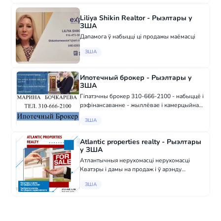
трэнераў ЗША, што дазваляе нам
аператыўна рэагаваць н...
Liliya Shikin Realtor - Рыэлтары у
ЗША
Дапамога ў набыцці ці продажы маёмасці
ЗША
Ипотечный брокер - Рыэлтары у
ЗША
Гіпатэчны брокер 310-666-2100 - набыццё і
рэфінансаванне - жыллёвае і камерцыйная
недвіжымасць - гіпатэкі для прыватных
ЗША
прадпрымальнікаў і забудоўшчыкаў -
гіпатэкі для нерэзідэнтаў ЗША "foreign
nation...
Atlantic properties realty - Рыэлтары
у ЗША
Атлантычныя нерухомасці нерухомасці
Кватэры і дамы на продаж і ў арэнду
Патрабуюцца агенты па продажу
ЗША
нерухомасці 2721 Аўт. U, Нью-Ёрк +1 (718)
743-1414