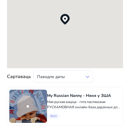
Сартаваць
My Russian Nanny - Няня у ЗША
Мая руская ваціца - гэта паспяховая
РУСКАМОВНАЯ онлайн-база дадзеных для
сямей і нянь у ЗША. Як зарэгістраваны
ЗША
удзельнік, вы можаце лёгка знайсці няню
або сям'ю 24 гадзіны на дзень, сем дзён на
тыдзен...