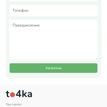
Адправіць
Пра партал