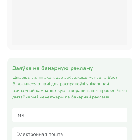
Заяўка на банэрную рэкламу
Цікавіць вялікі ахоп, дзе заўважаць менавіта Вас?
Звяжыцеся з намі для распрацоўкі ўнікальнай
рэкламнай кампаніі, якую створаць нашы прафесійныя
дызайнеры і менеджары па банэрнай рэкламе.