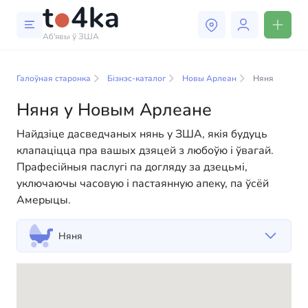
Аб'явы ў ЗША
Бізнэс і паслугі ў Новым
Арлеане
Галоўная старонка
Бізнэс-каталог
Новы Арлеан
Няня
Няня у Новым Арлеане
У нашым каталогу бізнес-паслуг вы знойдзеце
шырокі выбар кампаній і спецыялістаў, гатовых
Найдзіце дасведчаных нянь у ЗША, якія будуць
дапамагчы людзям адаптавацца да жыцця ў ЗША.
клапаціцца пра вашых дзяцей з любоўю і ўвагай.
Мы прапануем разнастайныя рашэнні як для
Прафесійныя паслугі па догляду за дзецьмі,
фізічных, так і для юрыдычных асоб, каб зрабіць
уключаючы часовую і пастаянную апеку, па ўсёй
ваша жыццё ў Амерыцы больш камфортным і
Амерыцы.
зручным. Ад прафесійных кансультацый да
паўсядзённай дапамогі — у нас ёсць усё
Няня
неабходнае для паспяховага пачатку вашага новага
жыцця ў ЗША