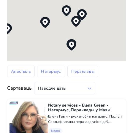
Апастыль
Натарыус
Пераклады
Сартаваць
Notary services - Elena Green -
Натарыус, Пераклады у Маямі
Елена Грын - рускамоўны натарыус. Паслугі:
Сертыфікаваны пераклад усіх відаў
дакументаў Уцверджанне Даручанняў
Маймі
Зацверджанне згоды на выезд дзіцячага