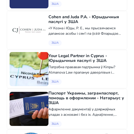
іх онлайн-прасутнасць з дапамогай
ЗША
эфектыўных цыфравых маркетынгавых
рашэнняў, якія прыстасаваныя да патрэб
юрыдычнай галін...
Cohen and Juda P.A. - Юрыдычныя
паслугі у ЗША
«У Коэна і Юды, Р. E., мы прысвячаемся
дапамозе асобы і сям'і па ўсёй Фларыдзе
выслаўляць кампенсацыю, якую яны
ЗША
заслужваюць пасьля таго, як атрымалі
траўму, выкліканую чужой няўважнасцю. Мы
разумаем ф...
Your Legal Partner in Cyprus -
Юрыдычныя паслугі у ЗША
Патрэбна прававая падтрымка ў Кіпры?
Almanova Law прапануе даверлівыя і
прафесійныя прававыя паслугі для фізічных
ЗША
асоб і бізнесу. Нашыя асноўныя галіны: •
Іміграцыя і адзінкавыя дазволы •
Паспорт Украины, загранпаспорт,
Карпаратыўна...
помощь в оформлении - Натарыус у
ЗША
Афармленне дакументаў у дзяржаўных
уладах з асновамі і без іх. Аднаўленне,
першае атрыманне, ад нуля. Пашпарт
ЗША
Украіны, замежны пашпарт, id-карта,
грамадзянства Украіны, розныя віды