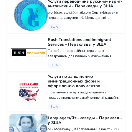
Услуги переводчика русский- иврит-
пражывання, свідоцт...
английский - Пераклады у ЗША
worldsocietyis@gmail.com Сертыфікаваны
пераклад дакументаў. Медыцынскі,
юрыдычны і тэхнічны пераклад. Пераклад
ЗША
мастацкай літаратуры. Пераклад артыкулаў,
кніг, рэзюмэ, асабістых дакументаў. Паслугі
рэ...
Rush Translations and Immigrant
Services - Пераклады у ЗША
Патрэбен прафесійны пераклад з
завярэннем для падачы ў дзяржаўныя
органы або на працу? Мы прапануем
ЗША
сертыфікаваныя пераклады з рускай на
англійскую і назад з дастаўкай на працягу 24
Услуги по заполнению
гадзін. Магчыма на...
иммиграционных форм и
оформлению документов -
Юрыдычныя паслугі у ЗША
Прапануем паслугі па дакладнаму і
прафесіянальнаму запаўненню міграцыйных
формаў і афармленню дакументаў. Даўжыня
ЗША
вопыту больш за 18 гадоў. Прыемная цана.
Працуем па ўсіх штатах. Тэлефануйце цяпер!
Languagers/Языковеды - Пераклады
Т...
у ЗША
Мы Мовазнаўцы! Глабальная Сетка Усных і