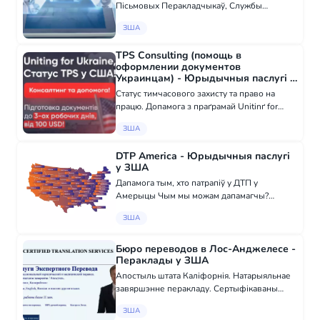
Пісьмовых Перакладчыкаў, Службы
Расшыфравання і субтітры. Атрымайце
ЗША
мгновенны доступ да перакладчыкаў у
лічэніі секунды! 24/7. 100% задавальненне.
TPS Consulting (помощь в
Тэлефон/відэа...
оформлении документов
Украинцам) - Юрыдычныя паслугі у
ЗША
Статус тимчасового захисту та право на
працю. Допамога з праґрамай Unitinґ for
Ukraine! Хутка - афармляем дакументы да 3
ЗША
працоўных дзён! Даступна - цэны ад
100USD! Професійна - нашы спецыялісты
DTP America - Юрыдычныя паслугі
дапама...
у ЗША
Дапамога тым, хто патрапіў у ДТП у
Амерыцы Чым мы можам дапамагчы?
Кансультуем рускамоўных у пытаннях
ЗША
дзеянняў пасля ДТП Дапамагаем знайсці
добрага адваката Дапамагаем атрымаць
грошавую выплату да $1...
Бюро переводов в Лос-Анджелесе -
Пераклады у ЗША
Апостыль штата Каліфорнія. Натарыяльнаe
завяршэнне перакладу. Сертыфікаваны
пераклад асобістых дакументаў.
ЗША
Медыцынскі, юрыдычны і тэхнічны