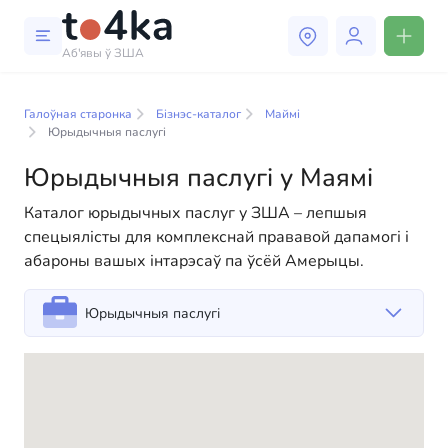
Аб'явы ў ЗША
Бізнэс і паслугі ў Маямі
Галоўная старонка
Бізнэс-каталог
Маймі
У нашым каталогу бізнес-паслуг вы знойдзеце
Юрыдычныя паслугі
шырокі выбар кампаній і спецыялістаў, гатовых
Юрыдычныя паслугі у Маямі
дапамагчы людзям адаптавацца да жыцця ў ЗША.
Мы прапануем разнастайныя рашэнні як для
Каталог юрыдычных паслуг у ЗША – лепшыя
фізічных, так і для юрыдычных асоб, каб зрабіць
спецыялісты для комплекснай прававой дапамогі і
ваша жыццё ў Амерыцы больш камфортным і
абароны вашых інтарэсаў па ўсёй Амерыцы.
зручным. Ад прафесійных кансультацый да
паўсядзённай дапамогі — у нас ёсць усё
Юрыдычныя паслугі
неабходнае для паспяховага пачатку вашага новага
жыцця ў ЗША