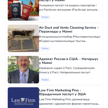
паслугі у Маямі
Ускораныя паслугі па выдачы пашпартав і
віз Расійскім агенцтвам (Расійскае агенцтва
Маямі) Усе нашы афісы адкрытыя для
Маймі
атрымання і сдачы дакументаў. Для вашага
зручнасці вы яшчэ можаце падаць заяўку...
Air Duct and Vents Cleaning Service -
Пераклады у Маямі
#спецыяльнысептэмбар #Чысткавентыляцыі
#Сервісчыстківентыляцыі Чыстка
вентыляцыі такая неабходная. Што ты
Маймі
дыхаеш. Мы чым заробляем гатовую цану за
поўны дом для чысткі вентыляцыі з
бясплатнай працэдур...
Адвокат России в США. - Натарыус
у Маямі
Кіраванне судамі ў Расіі, Супрацоўніцтва
бізнесу ў Расіі, Натарыяльныя паслугі.
Маймі
Law Firm Marketing Pros -
Юрыдычныя паслугі у ЗША
Law Firm Marketing Pros дапамагаюць
адвакатам і адвакатскім фірмам павялічыць