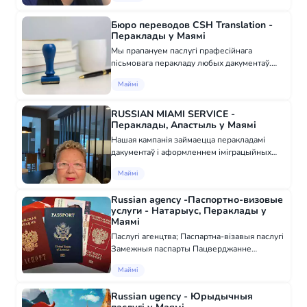
Уцверджанне ўгодаў і дагавораў Выкананне
выканаўчаг...
Бюро переводов CSH Translation -
Пераклады у Маямі
Мы прапануем паслугі прафесійнага
пісьмовага перакладу любых дакументаў.
Перавагі: — тэрміновыя пераклады без
Маймі
выходных. Неабходны вам пераклад вы
атрымаеце дакладна ў паказаны тэрмін
альбо раней; — па...
RUSSIAN MIAMI SERVICE -
Пераклады, Апастыль у Маямі
Нашая кампанія займаецца перакладамі
дакументаў і аформленнем іміграцыйных
формаў. Упаўнамачэнні і апостылі. Рускі,
Маймі
Украінскі, Грузінскі, Іспанскі і Англійскі. Афіс
знаходзіцца ў South Beach. Тамара Т...
Russian agency -Паспортно-визовые
услуги - Натарыус, Пераклады у
Маямі
Паслугі агенцтва; Паспартна-візавыя паслугі
Замежныя паспарты Пацверджанне
грамадзянства Замежныя паспарты дзяцям
Маймі
Афармленне грамадзянства Расіі дзяцям
Унутраныя паспарты Віза ў Расію Змена
Russian ugency - Юрыдычныя
прозвішча...