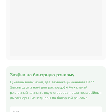
Заяўка на банэрную рэкламу
Цікавіць вялікі ахоп, дзе заўважаць менавіта Вас?
Звяжыцеся з намі для распрацоўкі ўнікальнай
рэкламнай кампаніі, якую створаць нашы прафесійныя
дызайнеры і менеджары па банэрнай рэкламе.