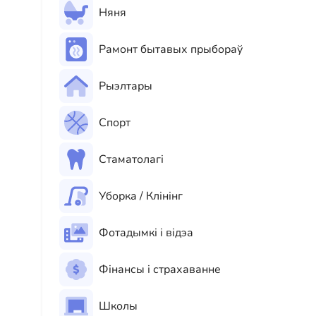
Няня
Рамонт бытавых прыбораў
Рыэлтары
Спорт
Стаматолагі
Уборка / Клінінг
Фотадымкі і відэа
Фінансы і страхаванне
Школы