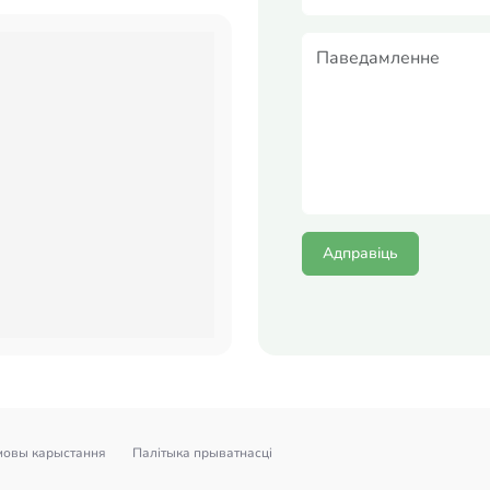
Адправіць
мовы карыстання
Палітыка прыватнасці