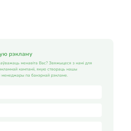
складанні, устаноўцы,
выкарыстанні), - вымаляв...
ную рэкламу
е заўважаць менавіта Вас? Звяжыцеся з намі для
экламнай кампаніі, якую створаць нашы
і менеджары па банэрнай рэкламе.