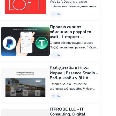
Web Loft Designs стварае
поўныя, высокама адаптаваныя
рашэнні для вашай
ЗША
прадастаўлення ў Інтэрнэце,
уключаючы электронную
камерцыю, бізнес-вэб-сайты,
Продаю скрипт
парталы ўдзелу і забеспячэнне
обменника paypal to
высокага рэнкінгу ў...
usdt - Інтэрнэт-
продажы у ЗША
Скрипт абмену paypal на usdt.
Паўаўтаматычны рэжым. Гібкая
настройка камісіі абмену.
ЗША
Аўтаматычнае абнаўленне курса
usdt. Ручной поўнасцю
кантраляваны перавод usdt
Веб-дизайн в Нью-
атрымальніку. Захаванне спісу
Йорке | Essence Studio -
транзак...
Вэб-дызайн у ЗША
Essence Studio - сучаснае
агенцтва вэб-дызайну ў Нью-
Ёрку, спецыялізуючыся на
ЗША
мінімалістычным вэб-дызайне,
натхнёным філасофіяй дызайну
такіх кампаній, як Apple і Tesla.
ITPROBE LLC - IT
Мы ствараем дызайн сайтаў у Н...
Consulting, Digital