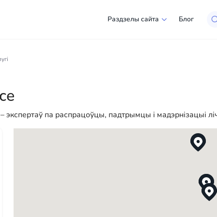
Раздзелы сайта
Блог
Лос-Анджэлесе
лугі
рокі выбар кампаній і спецыялістаў, гатовых дапамагчы 
, так і для юрыдычных асоб, каб зрабіць ваша жыццё ў А
се
огі — у нас ёсць усё неабходнае для паспяховага пачатк
– экспертаў па распрацоўцы, падтрымцы і мадэрнізацыі л