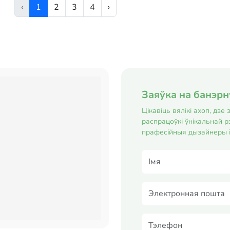
‹
1
2
3
4
›
назаўжды? Я дапаможу прывесці
ва...
Заяўка на банэр
Цікавіць вялікі ахоп, дз
распрацоўкі ўнікальнай р
прафесійныя дызайнеры 