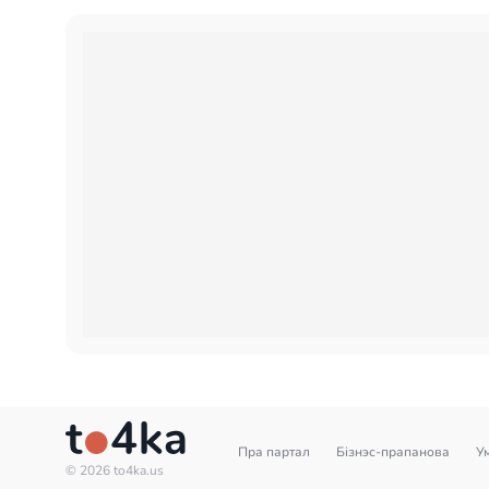
Пра партал
Бізнэс-прапанова
У
© 2026 to4ka.us