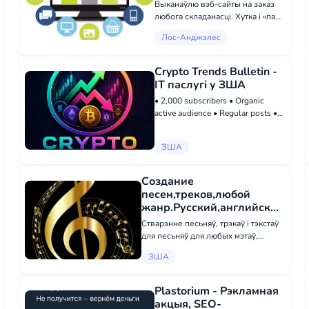
Лос-Анджэлесе
Выканаўлю вэб-сайты на заказ
любога складанасці. Хутка і «пад
ключ». Бясплатныя кансультацыі.
Лос-Анджэлес
- стварэнне брэндаў; -
напаўненне магазінаў; -
тэхнічная падтрымка сайтаў; -
Crypto Trends Bulletin -
SEO-аптымізацыя, прасуванне;...
ІТ паслугі у ЗША
• 2,000 subscribers • Organic
active audience • Regular posts •
Compliant with Telegram Ads
requirements • Focused on
ЗША
cryptocurrency news and market
trends Buy here:
madbid.com/group/37738
Создание
песен,треков,любой
жанр.Русский,английский
язык. Creation songs,
Стварэнне песьняў, трэкаў і тэкстаў
tracks - ІТ паслугі у ЗША
для песьняў для любых мэтаў,
любога жанру. Руская, англійская
ЗША
мовы.
Plastorium - Рэкламная
акцыя, SEO-