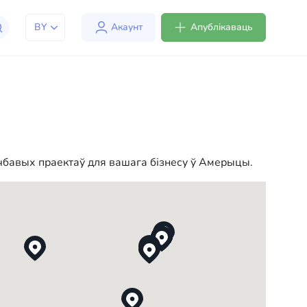
BY
Акаунт
Апублікаваць
людзям адаптавацца да жыцця ў ЗША. Мы
мерыцы больш камфортным і зручным. Ад
у вашага новага жыцця ў ЗША
ічбавых праектаў для вашага бізнесу ў Амерыцы.