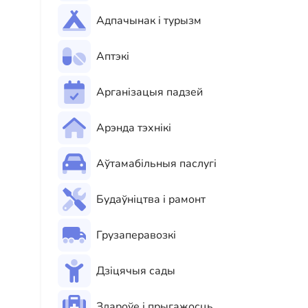
Адпачынак і турызм
Аптэкі
Арганізацыя падзей
Арэнда тэхнікі
Аўтамабільныя паслугі
Будаўніцтва і рамонт
Грузаперавозкі
Дзіцячыя сады
Здароўе і прыгажосць