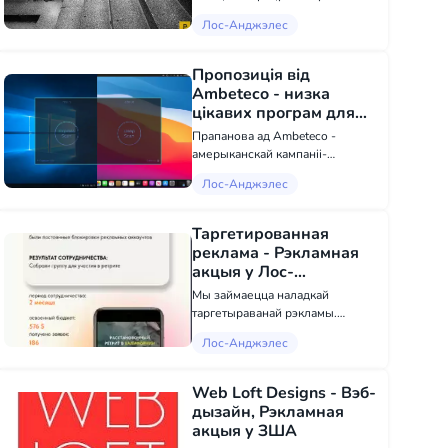
краінах свету Праверка на
Лос-Анджэлес
вернасць і вернасць - жонкі,
мужа, партнёра па бізнесу
Дэталізацыя званкі і СМС, доступ
Пропозиція від
да перапіскі ў сацсетках і...
Ambeteco - низка
цікавих програм для
Windows і macOS - ІТ
Прапанова ад Ambeteco -
паслугі у Лос-
амерыканскай кампаніі-
Анджэлесе
распрацоўшчыка праграмнага
Лос-Анджэлес
забеспячэння, якая
спецыялізуецца на стварэнні
передавых праграм для
Таргетированная
настольных кампутараў на
реклама - Рэкламная
аснове штучнага інтэлекту для
акцыя у Лос-
Win...
Анджэлесе
Мы займаецца наладкай
таргетыраванай рэкламы.
Патрэбны кліенты з Інстаграм і
Лос-Анджэлес
Фэйсбук? Пішыце. Працуем як з
рускамоўнай, так і з
ангельскамоўнай аўдыторыяй.
Web Loft Designs - Вэб-
Можам бясплатна правесці
дызайн, Рэкламная
аудыт вашых рэкла...
акцыя у ЗША