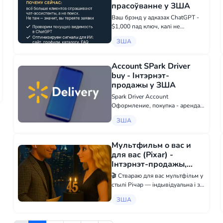
прасоўванне у ЗША
Ваш брэнд у адказах ChatGPT -
$1,000 пад ключ, калі не
атрымаем, вернем грошы. Чаму
ЗША
цяпер: усё больш кліентаў
запытваюць чат-асістенты, а не
пошук. Не там - значыць, вы
Account SPark Driver
губіце заяўкі. Што зробім: П...
buy - Інтэрнэт-
продажы у ЗША
Spark Driver Account
Оформление, покупка - аренда
Продам аккаунт Spark Driver для
ЗША
любого штата Все, что связано с
WALMART SPARK
Восстановление аккаунта ✅
Мультфильм о вас и
Проблемы с верификацией✅
для вас (Pixar) -
Проблемы с загру...
Інтэрнэт-продажы,
Рэкламная акцыя у
🎬 Ствараю для вас мультфільм у
ЗША
стылі Річар — індывідуальна і з
душай! Хаціце зафіксаваць
ЗША
важны момант вашага жыцця ў
казачнай форме? Падарыць
эмоцыі, якія застануцца