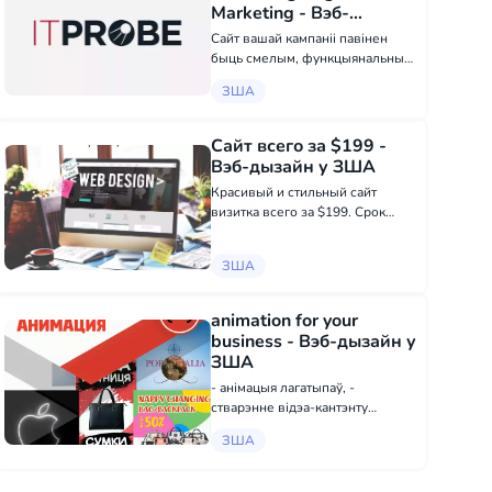
Marketing - Вэб-
дызайн, Рэкламная
Сайт вашай кампаніі павінен
акцыя у ЗША
быць смелым, функцыянальным
і занурлівым. Кампанія ITPROBE
ЗША
спецыялізуецца на дапамозе
бізнесу вызначыць свае
унікальныя якасці праз
Сайт всего за $199 -
прафесійна створаныя вэб-
Вэб-дызайн у ЗША
сайты, якія спр...
Красивый и стильный сайт
визитка всего за $199. Срок
создания 3 дня. Опыт работы в IT
сфере - 18 лет. Заказать: +38
ЗША
097 916 79 19 - WhatsApp
t.me/victoryalovets - Telegram
animation for your
business - Вэб-дызайн у
ЗША
- анімацыя лагатыпаў, -
стварэнне відэа-кантэнту
(анімацыйныя рэклямныя ролікі,
ЗША
2D, 3D, моўн-дызайн,
навучальныя анімацыйныя
ролікі, ролікі-інструкцыі па