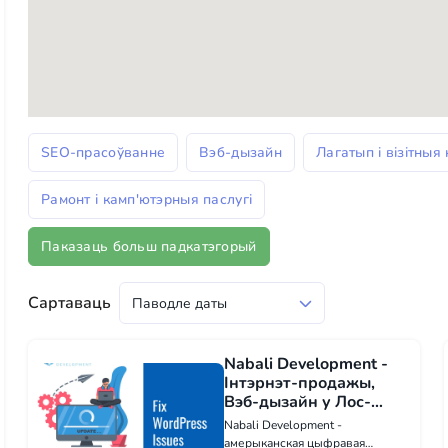
SEO-прасоўванне
Вэб-дызайн
Лагатып і візітныя 
Рамонт і камп'ютэрныя паслугі
Паказаць больш падкатэгорый
Сартаваць
Nabali Development -
Інтэрнэт-продажы,
Вэб-дызайн у Лос-
Анджэлесе
Nabali Development -
амерыканская цыфравая