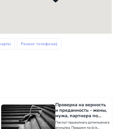
карткі
Рамонт тэлефонаў
Проверка на верность
и преданность - жены,
мужа, партнера по
бизнесу - ІТ паслугі у
Паслугі прыватнага дэтэктывнага
Лос-Анджэлесе
агенцтва. Працуем па ўсіх