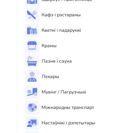
Кафэ і рэстараны
Кветкі і падарункі
Крамы
Лазня і сауна
Лекары
Мувінг / Пагрузчыкі
Міжнародны транспарт
Настаўнікі і рэпетытары