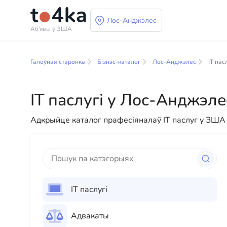
Лос-Анджэлес
Аб'явы ў ЗША
Бізнэс і паслугі ў 
Галоўная старонка
Бізнэс-каталог
Лос-Анджэлес
ІТ пас
У нашым каталогу бізнес-паслуг вы знойдзеце шы
прапануем разнастайныя рашэнні як для фізічных
ІТ паслугі у Лос-Анджэле
прафесійных кансультацый да паўсядзённай дапам
Адкрыйце каталог прафесіяналаў IT паслуг у ЗША 
ІТ паслугі
Адвакаты