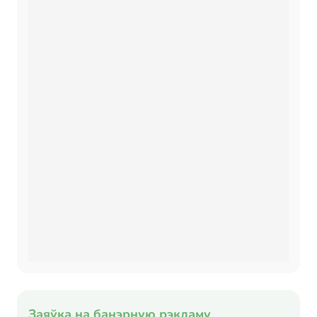
Заяўка на банэрную рэкламу