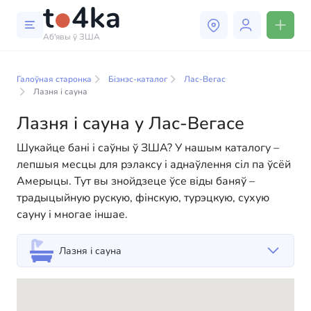
Аб'явы ў ЗША
Бізнэс і паслугі ў Лас-Вегасе
Галоўная старонка
Бізнэс-каталог
Лас-Вегас
У нашым каталогу бізнес-паслуг вы знойдзеце
Лазня і сауна
шырокі выбар кампаній і спецыялістаў, гатовых
Лазня і сауна у Лас-Вегасе
дапамагчы людзям адаптавацца да жыцця ў ЗША.
Мы прапануем разнастайныя рашэнні як для
Шукайце бані і саўны ў ЗША? У нашым каталогу –
фізічных, так і для юрыдычных асоб, каб зрабіць
лепшыя месцы для рэлаксу і аднаўлення сіл па ўсёй
ваша жыццё ў Амерыцы больш камфортным і
Амерыцы. Тут вы знойдзеце ўсе віды баняў –
зручным. Ад прафесійных кансультацый да
традыцыйную рускую, фінскую, турэцкую, сухую
паўсядзённай дапамогі — у нас ёсць усё
сауну і многае іншае.
неабходнае для паспяховага пачатку вашага новага
жыцця ў ЗША
Лазня і сауна