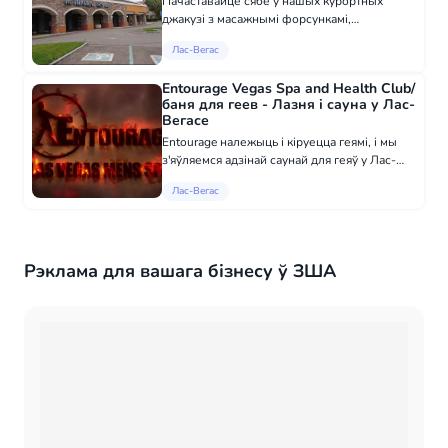
Пачаставайце сябе ў нашых курортных
джакузі з масажнымі форсункамі,
адмащэнне шкіры, гуляючы ў нашай сухой
Лас-Вегас
сауне і сольнай сауне, расслабцеся ў нашай
ароматэрапевтычнай травяной паровой
Entourage Vegas Spa and Health Club/
сауне. Чуеце с...
баня для геев - Лазня і сауна у Лас-
Вегасе
Entourage належыць і кіруецца геямі, і мы
з'яўляемся адзінай саунай для геяў у Лас-
Вегасе. Не плаціце больш за меншае, у нас
Лас-Вегас
ёсць усё! --- Крыты басэйн з падагрэвам —
Джакузі — Сауна — Парная саун...
Рэклама для вашага бізнесу ў ЗША