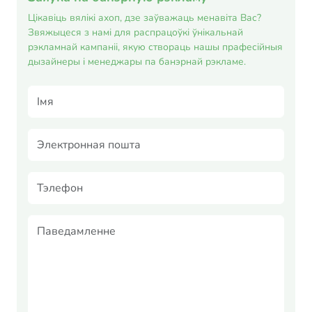
Цікавіць вялікі ахоп, дзе заўважаць менавіта Вас?
Звяжыцеся з намі для распрацоўкі ўнікальнай
рэкламнай кампаніі, якую створаць нашы прафесійныя
дызайнеры і менеджары па банэрнай рэкламе.