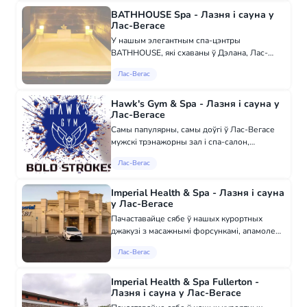
сусветзе арктычнай лядовай кімнатай.
РЫМСКІЯ...
BATHHOUSE Spa - Лазня і сауна у
Лас-Вегасе
У нашым элегантным спа-цэнтры
BATHHOUSE, які схаваны ў Дэлана, Лас-
Вегасе, ёсць пары і сауны, а таксама 12
Лас-Вегас
працоўных кабінетаў, дзе можна адпачыць
са масажам, обгароўкамі і даглядам за
тварам. Дазвол...
Hawk's Gym & Spa - Лазня і сауна у
Лас-Вегасе
Самы папулярны, самы доўгі ў Лас-Вегасе
мужскі трэнажорны зал і спа-салон,
постаянна належны і кіраваны геямі.
Лас-Вегас
Адкрыта 24/7/365 - бяспечнае, чыстае месца
для абмену ўражэннямі мужчын. Hawk's -
выдатна...
Imperial Health & Spa - Лазня і сауна
у Лас-Вегасе
Пачаставайце сябе ў нашых курортных
джакузі з масажнымі форсункамі, апамолеце
шкеру, гуляючы ў нашай сухой сауне і
Лас-Вегас
сольнай сауне, раслабіцеся ў нашай
ароматэрапевтычнай травяной паровай
сауне. Чуеце с...
Imperial Health & Spa Fullerton -
Лазня і сауна у Лас-Вегасе