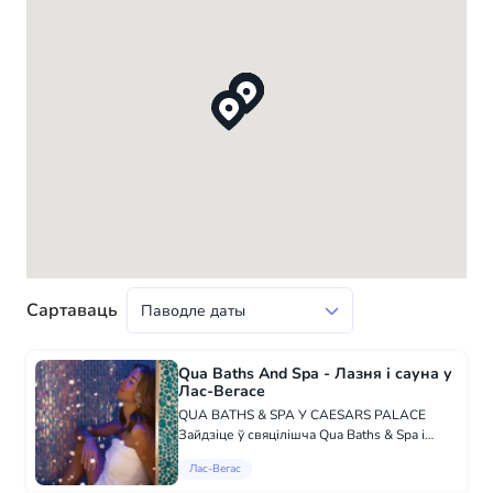
Сартаваць
Qua Baths And Spa - Лазня і сауна у
Лас-Вегасе
QUA BATHS & SPA У CAESARS PALACE
Зайдзіце ў свяцілішча Qua Baths & Spa і
парадуеце сябе, як члены каралеўскай сям'і,
Лас-Вегас
рымскімі ваннамі, чайным і едзінай у