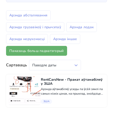
Арэнда абсталявання
Арэнда грузавікоў і прычэпаў
Арэнда лодак
Арэнда нерухомасці
Арэнда іншае
Паказаць больш падкатэгорый
Сартаваць
RentCarsNew - Пракат аўтамабіляў
у ЗША
Арэнда аўтамабіляў усюды па ўсёй зямлі па
самых нізкіх цэнах, на прыклад, знойдзіце
сабе які-небудзь аўтамабіль з цэнамі і
ЗША
даслаце нам, мы зрабім пералік і вы будзеце
ўдзіўленыя. WhatsApp ‪+34 600 33...