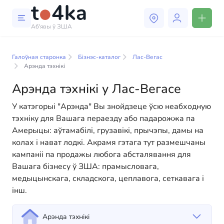
Аб'явы ў ЗША
Бізнэс і паслугі ў Лас-Вегасе
Галоўная старонка
Бізнэс-каталог
Лас-Вегас
У нашым каталогу бізнес-паслуг вы знойдзеце
Арэнда тэхнікі
шырокі выбар кампаній і спецыялістаў, гатовых
Арэнда тэхнікі у Лас-Вегасе
дапамагчы людзям адаптавацца да жыцця ў ЗША.
Мы прапануем разнастайныя рашэнні як для
У катэгорыі "Арэнда" Вы знойдзеце ўсю неабходную
фізічных, так і для юрыдычных асоб, каб зрабіць
тэхніку для Вашага пераезду або падарожжа па
ваша жыццё ў Амерыцы больш камфортным і
Амерыцы: аўтамабілі, грузавікі, прычэпы, дамы на
зручным. Ад прафесійных кансультацый да
колах і нават лодкі. Акрамя гэтага тут размешчаны
паўсядзённай дапамогі — у нас ёсць усё
кампаніі па продажы любога абсталявання для
неабходнае для паспяховага пачатку вашага новага
Вашага бізнесу ў ЗША: прамысловага,
жыцця ў ЗША
медыцынскага, складскога, цеплавога, сеткавага і
інш.
Арэнда тэхнікі