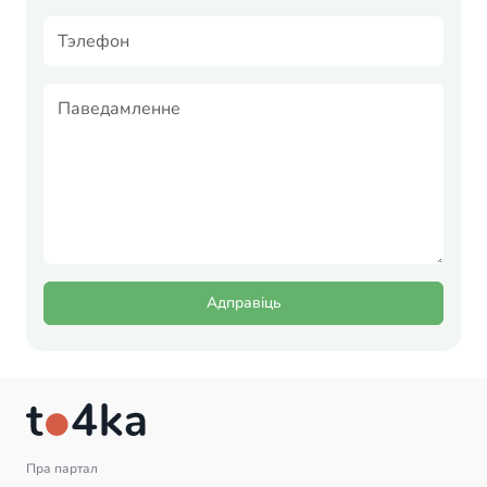
Адправіць
Пра партал