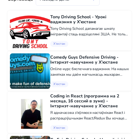
Tony Driving School - Урокі
ваджэння у Х’юстане
Tony Driving School дапамагае шмату
імігрантаў стаць вадзіцелямі ЗША. Не толькі
навучае вучняў безпечнаму вадзіцелю, але і
Х'юстан
дапамагае яму атрымаць вадзіцельскія
правы Тэхасу. Атрымайце урокі вадзення і...
Comedy Guys Defensive Driving -
Інтэрнэт-навучанне у Х’юстане
Online-курс бяспечнага ваджэння. На нашых
занятках мы даём магчымасць жыхарам
Тэхасу добра прапасаваць час, палепшаючы
Х'юстан
свае навыкі ваджэння, адмяняючы штрафы
за перавышэнне хуткасці і зніжаючы
Coding in React (программа на 2
страхав...
месяца, 16 сессий в зуме) -
Інтэрнэт-навучанне у Х’юстане
Я адначасова з'яўляюся настаўнікам React і
распрацоўшчыкам React/Redux Вы хочаце
паспрабаваць сябе ў прафесіі праграміста,
Х'юстан
але ў вас няма ведаў, і вы хочаце
праверыць, ці гэта падыходзіць вам? У вас