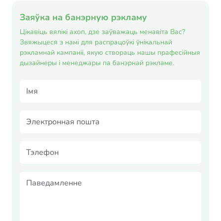
Заяўка на банэрную рэкламу
Цікавіць вялікі ахоп, дзе заўважаць менавіта Вас?
Звяжыцеся з намі для распрацоўкі ўнікальнай
рэкламнай кампаніі, якую створаць нашы прафесійныя
дызайнеры і менеджары па банэрнай рэкламе.