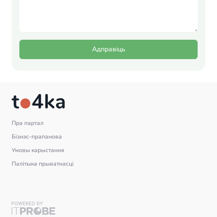
Адправіць
Пра партал
Бізнэс-прапанова
Умовы карыстання
Палітыка прыватнасці