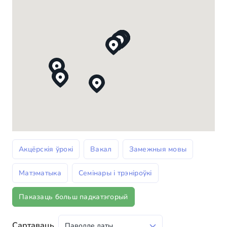
Акцёрскія ўрокі
Вакал
Замежныя мовы
Матэматыка
Семінары і трэніроўкі
Паказаць больш падкатэгорый
Сартаваць