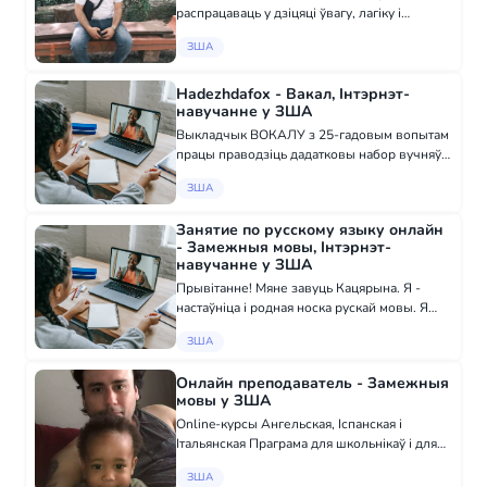
распрацаваць у дзіцяці ўвагу, лагіку і
упэўненасць? 📚 Навучанне з нуля і для
ЗША
прадвызначаных! 👨‍🏫 Камо Улубабян -
КМС, многаразовы чэмпіён Арменіі,
вопытны...
Hadezhdafox - Вакал, Інтэрнэт-
навучанне у ЗША
Выкладчык ВОКАЛУ з 25-гадовым вопытам
працы праводзіць дадатковы набор вучняў!
Заняткі анлайн! Навучу вашае дзіця спяваць
ЗША
«з нуля». Узрост ад 6 гадоў. Лік месцаў
абмежаваны. У мяне спяваюць УСЕ). Пішы...
Занятие по русскому языку онлайн
- Замежныя мовы, Інтэрнэт-
навучанне у ЗША
Прывiтанне! Мяне завуць Кацярына. Я -
настаўніца і родная носка рускай мовы. Я
вучу цікавую рускую мову дзяцям, хто хацеў
ЗША
бы паехаць у Расію або даведацца больш
пра рускую культуру. З мной вы не будзе...
Онлайн преподаватель - Замежныя
мовы у ЗША
Online-курсы Ангельская, Іспанская і
Італьянская Праграма для школьнікаў і для
тых, хто хоча вывучыць мову для сябе
ЗША