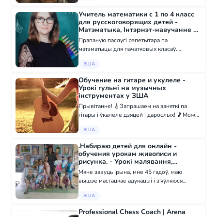
Учитель математики с 1 по 4 класс
для русскоговорящих детей -
Матэматыка, Інтэрнэт-навучанне у
ЗША
Прапаную паслугі рэпетытара па
матэматыцы для пачатковых класаў.
Адукацыя вышэйшае педагагічнае,
ЗША
скончыла БДПУ імя М.Танка. Вопыт працы 8
гадоў. Таксама з'яўляюся настаўнікам
Обучение на гитаре и укулеле -
пачатковых класаў і трэне...
Урокі гульні на музычных
інструментах у ЗША
Прывітанне! 🎸Запрашаем на заняткі па
гітары і ўкалеле дзяцей і дарослых! 🎵Можна
займацца вывучаючы ноты і ўглыбляючыся
ЗША
ў гітарнае майстэрства, а можна навучыцца
гуляць без нот і выконваць і спяваць...
.Набираю детей для онлайн -
обучения урокам живописи и
рисунка. - Урокі малявання,
Інтэрнэт-навучанне у ЗША
Мяне завуць Ірына, мне 45 гадоў, маю
вышэе мастацкае адукацыі і з'яўляюся
дзейнічаючым мастаком. Працую больш за
ЗША
18 гадоў у мастацкай школе з дзецьмі
рознага ўзроста. Больш за 3 гады працаваў
Professional Chess Coach | Arena
на онлай...