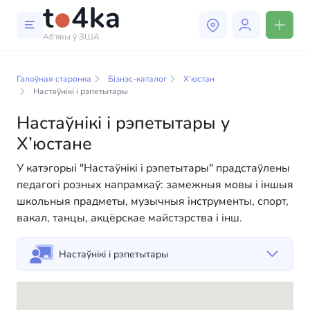
Аб'явы ў ЗША
Бізнэс і паслугі ў Х’юстане
Галоўная старонка
Бізнэс-каталог
Х'юстан
У нашым каталогу бізнес-паслуг вы знойдзеце
Настаўнікі і рэпетытары
шырокі выбар кампаній і спецыялістаў, гатовых
Настаўнікі і рэпетытары у
дапамагчы людзям адаптавацца да жыцця ў ЗША.
Мы прапануем разнастайныя рашэнні як для
Х’юстане
фізічных, так і для юрыдычных асоб, каб зрабіць
У катэгорыі "Настаўнікі і рэпетытары" прадстаўлены
ваша жыццё ў Амерыцы больш камфортным і
педагогі розных напрамкаў: замежныя мовы і іншыя
зручным. Ад прафесійных кансультацый да
школьныя прадметы, музычныя інструменты, спорт,
паўсядзённай дапамогі — у нас ёсць усё
вакал, танцы, акцёрскае майстэрства і інш.
неабходнае для паспяховага пачатку вашага новага
жыцця ў ЗША
Настаўнікі і рэпетытары