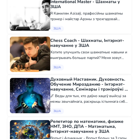
International Master - Шахматы у
ЗША
Я Камилян Азізаў, прафесійны шахматны
трэнер і майстар Арэны з трохгадовай
вопытам. Я вучыў больш за 50 студэнтаў,
ЗША
многія з іх удзельнічалі ў міжнародных
турнірах, мелі рэйтынг і выйгралі мясцовыя
Chess Coach - Шахматы, Інтэрнэт-
тур...
навучанне у ЗША
Хотите улучшить свои шахматные навыки и
выигрывать больше партий? Меня зовут
Комильжон Азизов, я профессиональный
ЗША
тренер по шахматам и мастер FIDE (AIM) с
опытом более трех лет. За это время я
Духовный Наставник. Духовность.
обучил...
Обучение Мирозданию - Інтэрнэт-
навучанне, Семінары і трэніроўкі у
ЗША
🌌 Веды для тых, хто даўно хацеў выйсці за
межы звычайнага, раскрыць істыннага сябе,
пазнаць і ўбачыць больш ⠀ ● Мнагамернае
ЗША
харчаванне, як жыць асведамленна і чым
харчавацца ў новы час ● Як жыць на в...
Репетитор по математике, физике
НМТ, ЗНО, ДПА - Матэматыка,
Інтэрнэт-навучанне у ЗША
Вопыт i Адукацыя: - Вопыт больш за 3 гады.