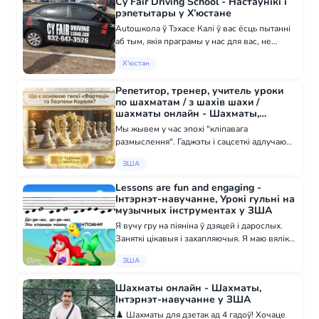
Cy Fair Driving School - Настаўнікі і
ё...
рэпетытары у Х’юстане
Autoшкола ў Тэхасе Калі ў вас ёсць пытанні
аб тым, якія праграмы у нас для вас, не
стыдно,Заглядзеце на наш сайт, пашліце
Х'юстан
нам паведамленні. Мы звяжамся з вамі як
мага хутчэй. (832) 647-3526 або (832...
Репетитор, тренер, учитель уроки
по шахматам / з шахів шахи /
шахматы онлайн - Шахматы,
Інтэрнэт-навучанне у ЗША
Мы жывем у час эпохі "кліпавага
размыслення". Гаджэты і сацсеткі адлучаюць
дзетей канцэнтравацца. Вынік: дзіця хутка
ЗША
цікавіцца, баіцца памылак і чакае гатовых
рышэнняў замест таго, каб ствараць іх. Шк...
Lessons are fun and engaging -
Інтэрнэт-навучанне, Урокі гульні на
музычных інструментах у ЗША
Я вучу гру на піяніна ў дзяцей і дарослых.
Заняткі цікавыя і захапляючыя. Я маю вялікі
вопыт працы з дзяцьмі і студэнтамі.
ЗША
+37367708870
Шахматы онлайн - Шахматы,
Інтэрнэт-навучанне у ЗША
♟️ Шахматы для дзетак ад 4 гадоў! Хочаце