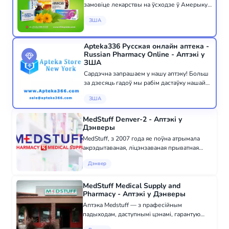
замовіце лекарствы на ўсходзе ў Амерыку
з Расіі, Украіны і краін СНГ з дастаўкай па
ЗША
ўсёй ЗША і свеце. У USA Apteka мы
размаўляем на вашай мове і цяжкамся пра
ваша зда...
Apteka336 Русская онлайн аптека -
Russian Pharmacy Online - Аптэкі у
ЗША
Сардэчна запрашаем у нашу аптэку! Больш
за дзесяць гадоў мы рабім дастаўку нашай
прадукцыі па ўсёй Амерыцы і Канадзе.
ЗША
Наша аптэка, якая знаходзіцца ў Нью-Ёрку,
абслугоўваўшы больш за 100 000 кліентаў...
MedStuff Denver-2 - Аптэкі у
Дэнверы
MedStuff, з 2007 года яе поўна атрымала
акрэдытаваная, ліцэнзаваная прыватная
кампанія з Каларада, якая прадастаўляе
Дэнвер
камплексныя рэабілітацыйныя інвалідныя
каляски, медыцынскае абсталяванне даўгага
ка...
MedStuff Medical Supply and
Pharmacy - Аптэкі у Дэнверы
Аптэка Medstuff — з прафесійным
падыходам, даступнымі цэнамі, гарантую
якасць, шырокім асартыментам лекарстваў,