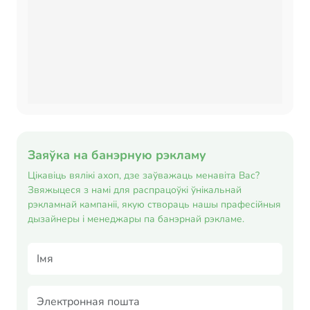
Заяўка на банэрную рэкламу
Цікавіць вялікі ахоп, дзе заўважаць менавіта Вас?
Звяжыцеся з намі для распрацоўкі ўнікальнай
рэкламнай кампаніі, якую створаць нашы прафесійныя
дызайнеры і менеджары па банэрнай рэкламе.