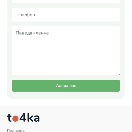
Адправіць
Пра партал