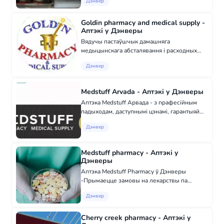
Дэнвер
касметыкі, медыцынскіх тавараў і
новейшымі паслугамі для кліентаў. У нас: ▪
сертыфікаван...
Goldin pharmacy and medical supply -
Аптэкі у Дэнверы
Вядучы пастаўшчык дамашняга
медыцынскага абсталявання і расходных
матэрыялаў Goldin Pharmacy and Medical
Дэнвер
Supply, вядучы пастаўшчык хірургічнага і
медыцынскага абсталявання, пастаўляе
сучаснае медыцын...
Medstuff Arvada - Аптэкі у Дэнверы
Аптэка Medstuff Арвада - з прафесійным
падыходам, даступнымі цэнамі, гарантыяй
якасці, шырокім асартыментам лекарстваў,
Дэнвер
касметыкі, медыцынскіх тавараў і
новейшымі паслугамі для кліентаў. У нас: ▪
серт...
Medstuff pharmacy - Аптэкі у
Дэнверы
Аптэка Medstuff Pharmacy ў Дэнверы
-Прымаецце замовы на лекарствы па
рэцэптах -Прапануем шырокі выбар
Дэнвер
лекарстваў, якія не патрабуюць рэцэпта
-Невідкладна патэлефануем вашаму
лячэбнаму лекару для...
Cherry creek pharmacy - Аптэкі у