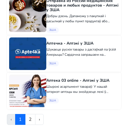
Отправка из России медицинских
товаров и любых продуктов - Аптэкі
у ЗША
Добры дзень. Дапаможу з пакупкай і
дасылкай у любы пункт прадуктаў або
медыкаментаў з Расіі. Выніковую кошт
ЗША
абмяркоўваем і ўзгадваем у момант пакупкі і
падрыхтоўкі да дасылкі. Мой тэлефон у Расіі
+790...
Аптечка - Аптэкі у ЗША
Шукаеце рускія тавары з дастаўкай па ўсёй
Амерыцы? Сардэчна запрашаем на
Apte4ka.com – ваш надзейны інтэрнэт-
ЗША
магазін з шырокім асартыментам! Чаму
выбіраюць нас? - Дастаўка па ўсёй
тэрыторыі ЗША - Тол...
Аптека 03 online - Аптэкі у ЗША
Шырокі асартымент тавараў: У нашай
інтэрнэт-аптэцы вы знойдзеце лекі ў
наяўнасці і па заказе. Камфорт і зручнасць: -
ЗША
Цаладобрая праца: Наша аптэка працуе 24/7
без чарг. - Мінімальная сума заказу: На...
‹
1
2
›