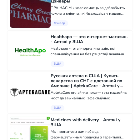
Дэнверы
ПРА НАС Мы хвалюемасць за дабрабытты
кожнага кліента, які ўваходзіць у нашыя
дзверы. Ватаму мы прысвяцілі так шмат
Дэнвер
часу, каб мець у наяўнасці самы шырокі
асартымент медыцынскіх тавараў,
прапаноўваць...
Healthapo — это интернет-магазин.
- Аптэкі у ЗША
Healthapo - гэта інтэрнэт-магазін, які
спецыялізуецца на без рэцэптаў лекавыя
сродкі, вітаміны і прадукты харчавання, які
ЗША
дазваляе кліентам мець доступ да
правераных прадуктаў і зручных варыянтаў
Русская аптека в США | Купить
даст...
лекарства из СНГ с доставкой по
Америке | AptekaCare - Аптэкі у
ЗША
AptekaCare онлайн-аптэка — гэта надзейны
мост да звычайных і эфектыўных
лекарственных сродкаў для рускамоўных
ЗША
жыхароў ЗША. Мы разумеем, як важна мець
доступ да ведамых яшчэ з дзяцінства
Medicines with delivery - Аптэкі у
прэпаратаў і з...
ЗША
Мы пропануем вам набыць
фармацэўтычныя прадукты з гарантыяй