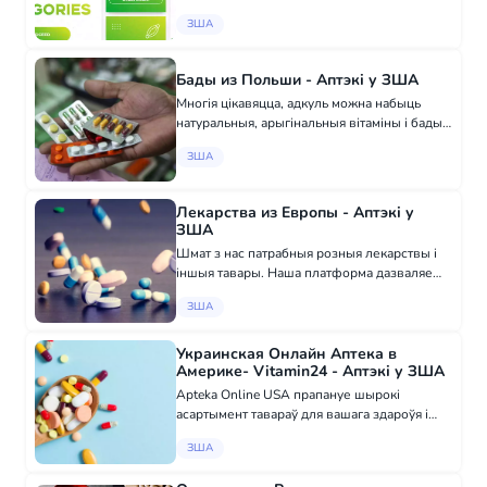
якасці на нашым сайце. Тут вы знойдзеце: -
ЗША
Лекарствы (таблеткі, мазі, каплі) - Вітаміны і
бадаванні - Прадукты для асабістай гігіены -
Праду...
Бады из Польши - Аптэкі у ЗША
Многія цікавяцца, адкуль можна набыць
натуральныя, арыгінальныя вітаміны і бады
для здароўя. Мы з радасцю паведамляем
ЗША
вам, што ў нас вы можаце набыць усё
неабходнае толькі адным клікам. Зрабіць
заказ...
Лекарства из Европы - Аптэкі у
ЗША
Шмат з нас патрабныя розныя лекарствы і
іншыя тавары. Наша платформа дазваляе
вам замовіць якасныя рэцэптурныя і бяз
ЗША
рэцэптура лекарствы з Германіі, Францыі,
Іспаніі і не толькі ў адным вэб-сайце. Тут...
Украинская Онлайн Аптека в
Америке- Vitamin24 - Аптэкі у ЗША
Apteka Online USA прапануе шырокі
асартымент тавараў для вашага здароўя і
камфорту з дастаўкай па ўсёй Амерыцы! На
ЗША
нашым сайце вы знойдзеце: - Медыцынскія
вырабы: ад бандажоў і бінтаў да масак і грэ...