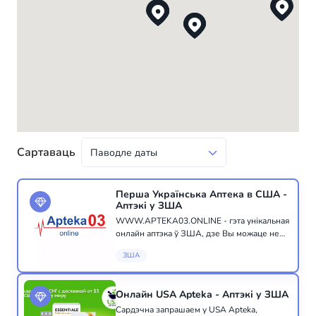
Сартаваць
Перша Українська Аптека в США -
Аптэкі у ЗША
WWW.APTEKA03.ONLINE - гэта унікальная
онлайн аптэка ў ЗША, дзе Вы можаце не
толькі набыць неабходныя Вам лекі,
ЗША
вітаміны ці аптэчную косметыку, але і
атрымаць кансультацыю кваліфікаванага
провізора-фар...
Онлайн USA Apteka - Аптэкі у ЗША
Сардэчна запрашаем у USA Apteka,