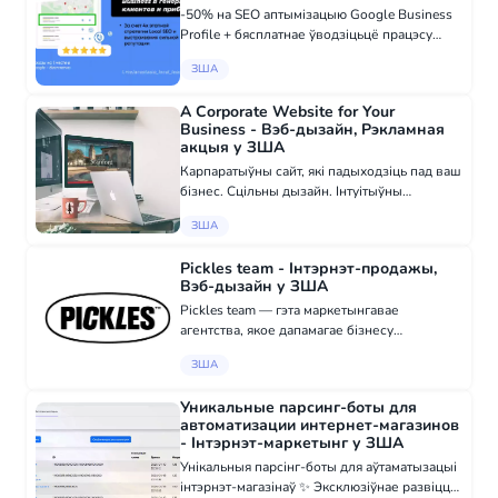
-50% на SEO аптымізацыю Google Business
Profile + бясплатнае ўводзіцьцё працэсу
атрымання водгукаў ад кліентаў для
ЗША
Appliance Repair у Сан-Дыега! Калі вы даўна
хацелі займацца прамацёй Google Business...
A Corporate Website for Your
Business - Вэб-дызайн, Рэкламная
акцыя у ЗША
Карпаратыўны сайт, які падыходзіць пад ваш
бізнес. Сцільны дызайн. Інтуітыўны
інтэрфейс. Нічога зайва. Апошнія праекты: -
ЗША
shippingcarusa.com - call.consulting -
crafthairstudio.biz Расходы на распр...
Pickles team - Інтэрнэт-продажы,
Вэб-дызайн у ЗША
Pickles team — гэта маркетынгавае
агентства, якое дапамагае бізнесу
распрацоўвацца ў ЗША. Мы ствараем сайты,
ЗША
брэндынг, афармляем сацсеткі і наладжваем
рэкламу, каб да вас прыходзілі кліенты.
Уникальные парсинг-боты для
Працуем...
автоматизации интернет-магазинов
- Інтэрнэт-маркетынг у ЗША
Унікальныя парсінг-боты для аўтаматызацыі
інтэрнэт-магазінаў ✨ Эксклюзіўнае развіццё