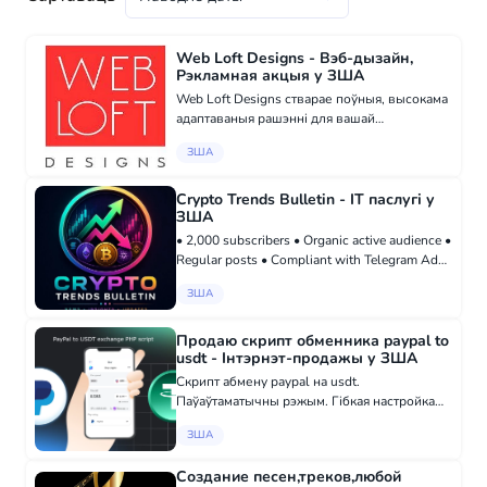
Web Loft Designs - Вэб-дызайн,
Рэкламная акцыя у ЗША
Web Loft Designs стварае поўныя, высокама
адаптаваныя рашэнні для вашай
прадастаўлення ў Інтэрнэце, уключаючы
ЗША
электронную камерцыю, бізнес-вэб-сайты,
парталы ўдзелу і забеспячэнне высокага
рэнкінгу ў...
Crypto Trends Bulletin - ІТ паслугі у
ЗША
• 2,000 subscribers • Organic active audience •
Regular posts • Compliant with Telegram Ads
requirements • Focused on cryptocurrency
ЗША
news and market trends Buy here:
madbid.com/group/37738
Продаю скрипт обменника paypal to
usdt - Інтэрнэт-продажы у ЗША
Скрипт абмену paypal на usdt.
Паўаўтаматычны рэжым. Гібкая настройка
камісіі абмену. Аўтаматычнае абнаўленне
ЗША
курса usdt. Ручной поўнасцю кантраляваны
перавод usdt атрымальніку. Захаванне спісу
Создание песен,треков,любой
транзак...