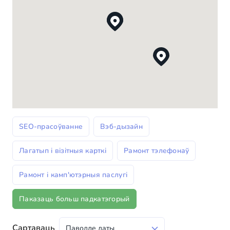
SEO-прасоўванне
Вэб-дызайн
Лагатып і візітныя карткі
Рамонт тэлефонаў
Рамонт і камп'ютэрныя паслугі
Паказаць больш падкатэгорый
Сартаваць