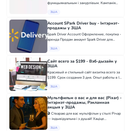
функцыянальным і занурлівым. Кампанія
ITPROBE спецыялізуецца на дапамозе
ЗША
бізнесу вызначыць свае унікальныя якасці
праз прафесійна створаныя вэб-сайты, якія
Account SPark Driver buy - Інтэрнэт-
спр...
продажы у ЗША
Spark Driver Account Оформление, покупка -
аренда Продам аккаунт Spark Driver для
любого штата Все, что связано с WALMART
ЗША
SPARK Восстановление аккаунта ✅
Проблемы с верификацией✅ Проблемы с
загру...
Сайт всего за $199 - Вэб-дызайн у
ЗША
Красивый и стильный сайт визитка всего за
$199. Срок создания 3 дня. Опыт работы в IT
сфере - 18 лет. Заказать: +38 097 916 79 19
ЗША
- WhatsApp t.me/victoryalovets - Telegram
Мультфильм о вас и для вас (Pixar) -
Інтэрнэт-продажы, Рэкламная
акцыя у ЗША
🎬 Ствараю для вас мультфільм у стылі Річар
— індывідуальна і з душай! Хаціце
зафіксаваць важны момант вашага жыцця ў
ЗША
казачнай форме? Падарыць эмоцыі, якія