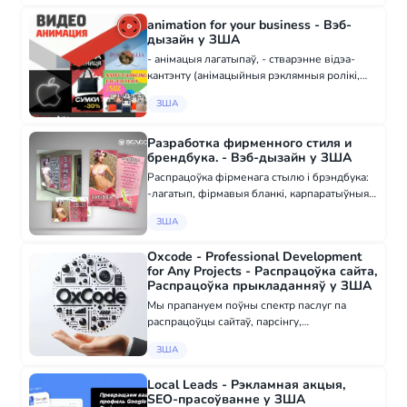
застануцца назаўжды? Я дапаможу прывесці
animation for your business - Вэб-
ва...
дызайн у ЗША
- анімацыя лагатыпаў, - стварэнне відэа-
кантэнту (анімацыйныя рэклямныя ролікі,
2D, 3D, моўн-дызайн, навучальныя
ЗША
анімацыйныя ролікі, ролікі-інструкцыі па
складанні, устаноўцы, выкарыстанні), -
вымаляв...
Разработка фирменного стиля и
брендбука. - Вэб-дызайн у ЗША
Распрацоўка фірменага стылю і брэндбука:
-лагатып, фірмавыя бланкі, карпаратыўныя
візіткі, буклеты, тэчкі, плакаты, -дызайн
ЗША
сайта, -дызайн карпаратыўнай сувенірнай
прадукцыі (футболкі, ручкі, блокно...
Oxcode - Professional Development
for Any Projects - Распрацоўка сайта,
Распрацоўка прыкладанняў у ЗША
Мы прапануем поўны спектр паслуг па
распрацоўцы сайтаў, парсінгу,
аўтаматызацыі задач і любыя
ЗША
індывідуальныя рашэнні. Мы гатовыя
займацца стварэннем праектаў або
Local Leads - Рэкламная акцыя,
патрэбамі ў ўтрыманні. ○ Распрацоўка...
SEO-прасоўванне у ЗША