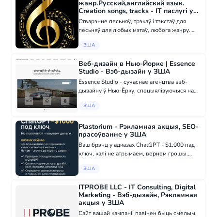
жанр.Русский,английский язык.
Creation songs, tracks - ІТ паслугі у
ЗША
Стварэнне песьняў, трэкаў і тэкстаў для
песьняў для любых мэтаў, любога жанру.
Руская, англійская мовы.
ЗША
Веб-дизайн в Нью-Йорке | Essence
Studio - Вэб-дызайн у ЗША
Essence Studio - сучаснае агенцтва вэб-
дызайну ў Нью-Ёрку, спецыялізуючыся на
мінімалістычным вэб-дызайне, натхнёным
ЗША
філасофіяй дызайну такіх кампаній, як Apple
і Tesla. Мы ствараем дызайн сайтаў у Н...
Plastorium - Рэкламная акцыя, SEO-
прасоўванне у ЗША
Ваш брэнд у адказах ChatGPT - $1,000 пад
ключ, калі не атрымаем, вернем грошы.
Чаму цяпер: усё больш кліентаў запытваюць
ЗША
чат-асістенты, а не пошук. Не там - значыць,
вы губіце заяўкі. Што зробім: П...
ITPROBE LLC - IT Consulting, Digital
Marketing - Вэб-дызайн, Рэкламная
акцыя у ЗША
Сайт вашай кампаніі павінен быць смелым,