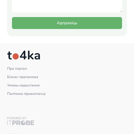
Адправіць
Пра партал
Бізнэс-прапанова
Умовы карыстання
Палітыка прыватнасці