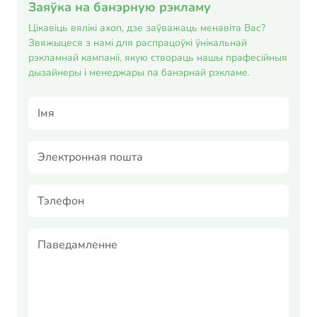
Заяўка на банэрную рэкламу
Цікавіць вялікі ахоп, дзе заўважаць менавіта Вас?
Звяжыцеся з намі для распрацоўкі ўнікальнай
рэкламнай кампаніі, якую створаць нашы прафесійныя
дызайнеры і менеджары па банэрнай рэкламе.