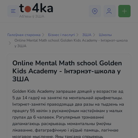
Аб'явы ў ЗША
Галоўная старонка
Бізнес і паслугі
ЗША
Школы
Online Mental Math school Golden Kids Academy - Інтэрнэт-школа
у ЗША
Online Mental Math school Golden
Kids Academy - Інтэрнэт-школа у
ЗША
Golden Kids Academy запрашае дзяцей у возрастзе ад
5 да 14 гадоў на заняткі па ментальнай арыфметыцы.
Інтэрнет-заняткі праводзяцца два разы на тыдзень на
працягу 55 хвілін з рускамоўным настаўнікам у малых
групах да 6 чалавек. Рэгулярныя трэнаванні
дапамагаюць раскрываць момантальны ўмоўны
лікаванне, фатаграфічную і аўдыё памяць, лагічнае
мозгавое мысленне. Яны таксама спрыяюць