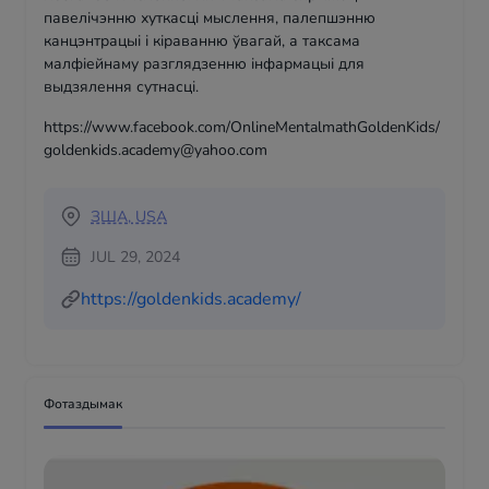
павелічэнню хуткасці мыслення, палепшэнню
канцэнтрацыі і кіраванню ўвагай, а таксама
малфіейнаму разглядзенню інфармацыі для
выдзялення сутнасці.
https://www.facebook.com/OnlineMentalmathGoldenKids/
goldenkids.academy@yahoo.com
ЗША, USA
JUL 29, 2024
https://goldenkids.academy/
Фотаздымак