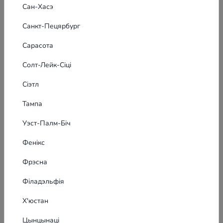
Сан-Хасэ
Санкт-Пецярбург
Сарасота
Солт-Лейк-Сіці
Сіэтл
Тампа
Уэст-Палм-Біч
Фенікс
Фрэсна
Філадэльфія
Х'юстан
Цынцынаці