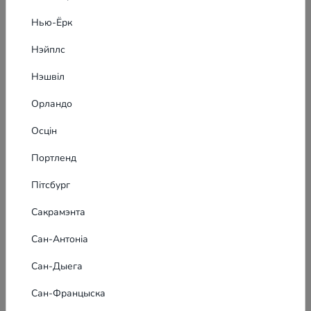
урокаў. Што маецца на ўвазе ангельскай
ЗША
мовы — ёсць вучні ЕНА 190, смагу адсунуць
Нью-Ёрк
акцэнт і паракатыць. Я дам вам сдвіг + кан...
Рэклама для вашага бізнесу ў ЗША
Нэйплс
Нэшвіл
Орландо
Осцін
Портленд
Пітсбург
Сакрамэнта
Сан-Антоніа
Сан-Дыега
Сан-Францыска