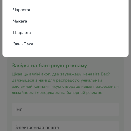
Чарлстон
Чыкага
Шарлота
Эль -Паса
Заяўка на банэрную рэкламу
Цікавіць вялікі ахоп, дзе заўважаць менавіта Вас?
Звяжыцеся з намі для распрацоўкі ўнікальнай
рэкламнай кампаніі, якую створаць нашы прафесійныя
дызайнеры і менеджары па банэрнай рэкламе.