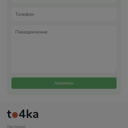
Адправіць
Пра партал