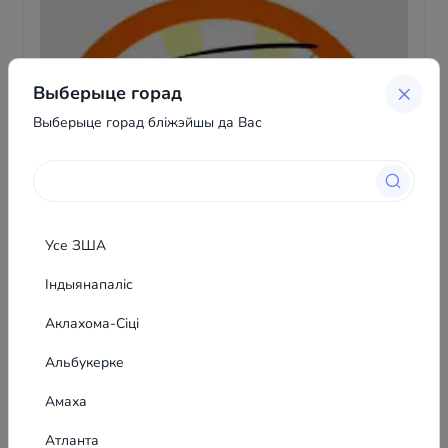
Выберыце горад
Выберыце горад бліжэйшы да Вас
Усе ЗША
Індыянапаліс
Аклахома-Сіці
Альбукерке
Амаха
Паказаць тэлефон
Атланта