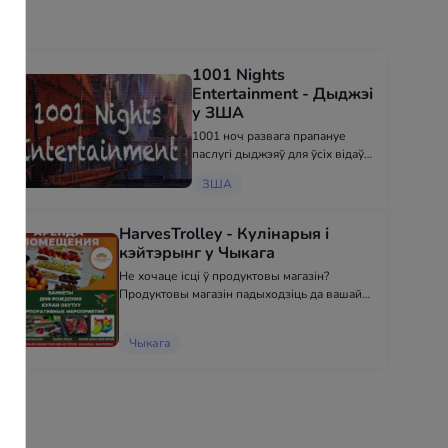
1001 Nights
Entertainment - Дыджэі
у ЗША
1001 ноч развага прапануе
паслугі дыджэяў для ўсіх відаў
падзей і шоу. У нас ёсць
ЗША
міжнародныя музычныя
каштоўнасці вядомых спявакоў
усёй вусмерці! 617-866-3214
HarvesTrolley - Кулінарыя і
кэйтэрынг у Чыкага
Не хочаце ісці ў продуктовы магазін?
Продуктовы магазін падыходзіць да вашай
дзверы з неабходнымі прафесіяналамі.
https://www.facebook.com/harvestrolley.chicago
Чыкага
708-667-0050 Дзля дадатковай інфарма...