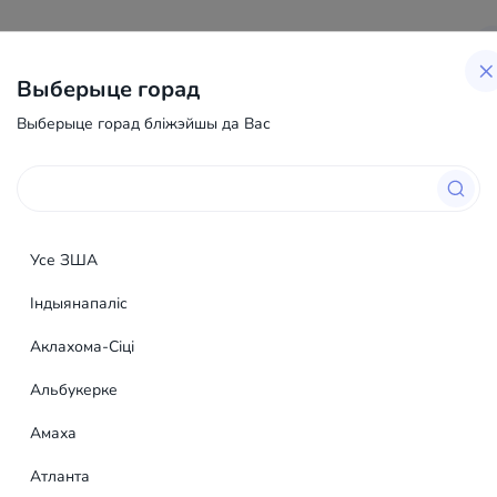
Раздзелы сайта
Блог
Выберыце горад
Выберыце горад бліжэйшы да Вас
адзей
White Sheep - Кулінарыя і кэйтэрынг у ЗША
і кэйтэрынг у
Turman Inga
Аўтар аб'явы вырашыў с
Усе ЗША
незарэгістраваных кары
Індыянапаліс
еі.
Аклахома-Сіці
Фотаздымак
Альбукерке
Амаха
Атланта