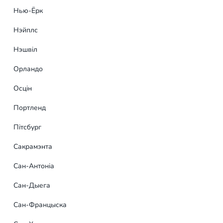
Нью-Ёрк
Заяўка на банэр
Нэйплс
Цікавіць вялікі ахоп, дз
Нэшвіл
распрацоўкі ўнікальнай р
прафесійныя дызайнеры 
Орландо
Осцін
Портленд
Пітсбург
Сакрамэнта
Сан-Антоніа
Сан-Дыега
Сан-Францыска