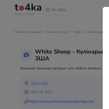
Усе ЗША
Аб'явы ў ЗША
Галоўная старонка
Бізнес і паслугі
ЗША
Арганізацыя п
White Sheep - Кулінарыя 
ЗША
Кампанія прапануе катэрынг для любога вялікага падз
ЗША, USA
MAY 18, 2022
https://www.whitesheepcatering.com