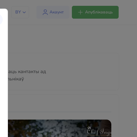
BY
Акаунт
Апублікаваць
хаваць кантакты ад
стальнікаў