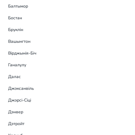
Балтымор
Бостан
Бруклін
Вашынгтон
Вірджынія-Біч
Ганалулу
Далас
Джэксанвіль
Джэрсі-Сіці
Дэнвер
Дэтройт