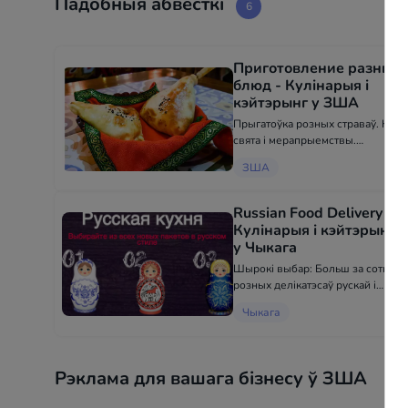
Падобныя абвесткі
6
Приготовление разных
блюд - Кулінарыя і
кэйтэрынг у ЗША
Прыгатоўка розных страваў. На
свята і мерапрыемствы.
Прапаную вялікі выбар страваў.
ЗША
Прыгатоўка страваў на дарозу
для Драйвераў трактаў.
Russian Food Delivery -
Кулінарыя і кэйтэрынг
у Чыкага
Шырокі выбар: Больш за сотню
розных делікатэсаў рускай і
ўсходнееврапейскай кухні.
Чыкага
Вялікі пакрыццё: Мы асушчаем
дастаўку на адлегласць да 30
міль па тэрыторыі Чыкага.
Заўсёды свежы: Ежа гатуецца
Рэклама для вашага бізнесу ў ЗША
свежа...