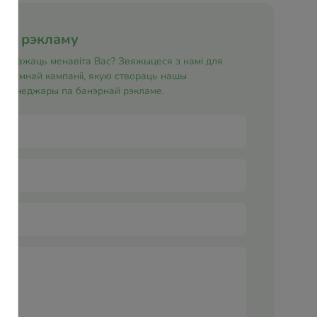
ную рэкламу
е заўважаць менавіта Вас? Звяжыцеся з намі для
экламнай кампаніі, якую створаць нашы
і менеджары па банэрнай рэкламе.