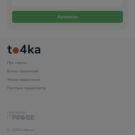
Адправіць
Пра партал
Бізнэс-прапанова
Умовы карыстання
Палітыка прыватнасці
© 2026 to4ka.us