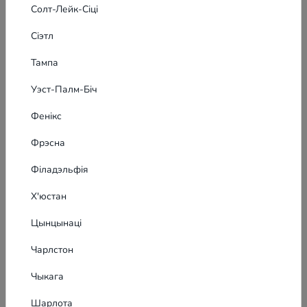
Солт-Лейк-Сіці
Сіэтл
Тампа
Уэст-Палм-Біч
Фенікс
Фрэсна
Філадэльфія
Х'юстан
Цынцынаці
Чарлстон
Чыкага
Заяўка на банэрную рэкламу
Шарлота