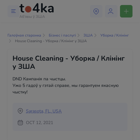
Аб'явы ў ЗША
Галоўная старонка
Бізнес і паслугі
ЗША
Уборка / Клінінг
House Cleaning - Уборка / Клінінг у ЗША
House Cleaning - Уборка / Клінінг
у ЗША
DND Кампанія па чыстцы.
Ужо 5 гадоў у гэтай справе, мы гарантуем якасную
чыстку!
Sarasota, FL, USA
OCT 12, 2021