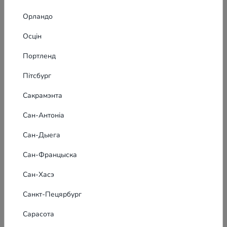
Орландо
Осцін
Портленд
Пітсбург
Сакрамэнта
Сан-Антоніа
Сан-Дыега
Сан-Францыска
Сан-Хасэ
Санкт-Пецярбург
Сарасота