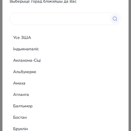
Выберыце горад бліжэйшы да Вас
Daria Vernydub
Усе ЗША
Індыянапаліс
Паказаць пошту
Аклахома-Сіці
Паказаць тэлефон
Альбукерке
Амаха
Падобныя абвесткі
Атланта
6
Балтымор
Профессиональная уборка могил в
Одессе - Уборка / Клінінг у ЗША
Бостан
Не кожны сёння можа мець магчымасць
рэгулярна наведваць месцы, дзе знайшлі
Бруклін