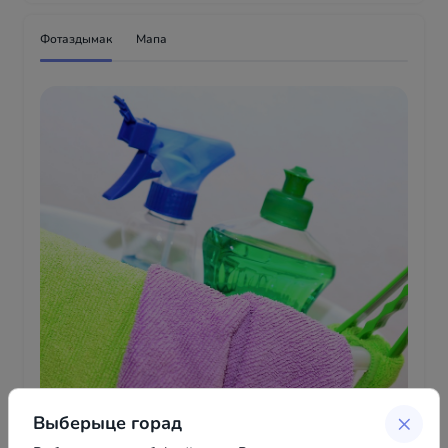
Фотаздымак
Мапа
Выберыце горад