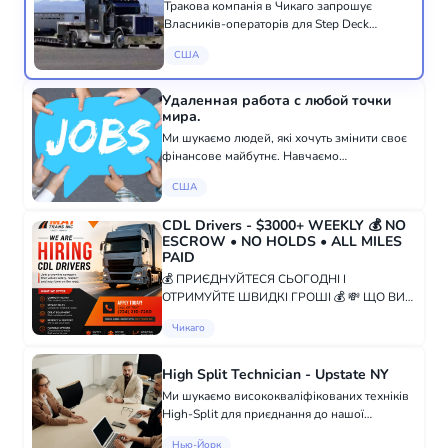
Тракова компанія в Чикаго запрошує
Власників-операторів для Step Deck
Conestoga, Low Pro Step Deck Conestoga,
США
Flatbed Conestoga, RGN та Lowboy. -
Мінімальний досвід роботи: 2 роки -
Переваги: Досві...
Удаленная работа с любой точки
мира.
Ми шукаємо людей, які хочуть змінити своє
фінансове майбутнє. Навчаємо
безкоштовно з нуля. Показуємо, як створити
США
додатковий та пасивний дохід. Підтримуємо
на кожному етапі. Якщо у вас є бажання
CDL Drivers - $3000+ WEEKLY 💰 NO
розв...
ESCROW • NO HOLDS • ALL MILES
PAID
💰 ПРИЄДНУЙТЕСЯ СЬОГОДНІ І
ОТРИМУЙТЕ ШВИДКІ ГРОШІ 💰 💸 ЩО ВИ
ЗАРОБИТЕ: $0,75 за тисячу милі + ✅ ВСІ
Чикаго
МИЛИ ОПЛАЧУЮТЬСЯ — ПОРОЖНІ І
ЗАВАНТАЖЕНІ 🔥 БОНУСНА ОПЛАТА за
часткові вантажі — БІЛЬШЕ РЕЙСІВ =...
High Split Technician - Upstate NY
Ми шукаємо висококваліфікованих техніків
High-Split для приєднання до нашої
команди! КОНТРАКТИСТ 1099 | Робота на
Нью-Йорк