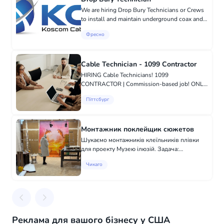
We are hiring Drop Bury Technicians or Crews
to install and maintain underground coax and
fiber lines. This role involves operating plows,
Фресно
trenchers, and boring equipment, along with
manual digging wh...
Cable Technician - 1099 Contractor
HIRING Cable Technicians! 1099
CONTRACTOR | Commission-based job! ONLY
WITH A WHITE COLOR TRUCK/VAN or
Піттсбург
MINIVAN!! With or without experience. Weekly
pay ranges from $1,700-$2,200.
Responsibiliti...
Монтажник поклейщик сюжетов
Шукаємо монтажників клеїльників плівки
для проекту Музею ілюзій. Задача:
клеювання 24 сюжетів (стіни та підлога).
Чикаго
Стіни - монтаж "нахлест", підлога - монтаж
"стик" Це не просто робота - це створення...
Реклама для вашого бізнесу у США