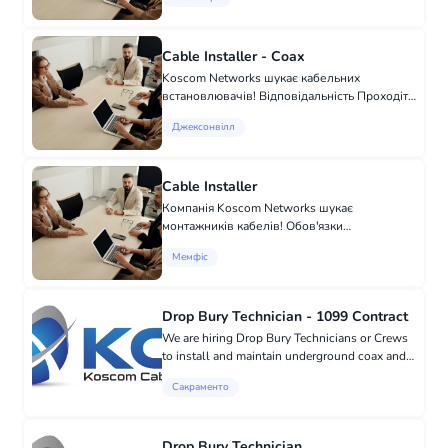
комісійній основі! ТІЛЬКИ З ВЛАСНИМ
ВАНТАЖІВКОЮ / МІНІВЕНОМ !!! ЦЕ
ОБОВ'ЯЗКОВО! З до...
Cable Installer - Coax
Koscom Networks шукає кабельних
встановлювачів! Відповідальність Проходіть
кабелі від стовпів і всередину будинків
Джексонвілл
(повинні мати можливість нести 28-футову
сходи). Підтвердити рівні сигналу на ро...
Cable Installer
Компанія Koscom Networks шукає
монтажників кабелів! Обов'язки
Прокладання кабелів від стовпів та
Мемфіс
всередині будинків (потрібно мати
можливість нести 28-футову сходи).
Перевірка рівня сигналу на ро...
Drop Bury Technician - 1099 Contract
We are hiring Drop Bury Technicians or Crews
to install and maintain underground coax and
fiber lines. This role involves operating plows,
Сакраменто
trenchers, and boring equipment, along with
manual digging wh...
Drop Bury Technician