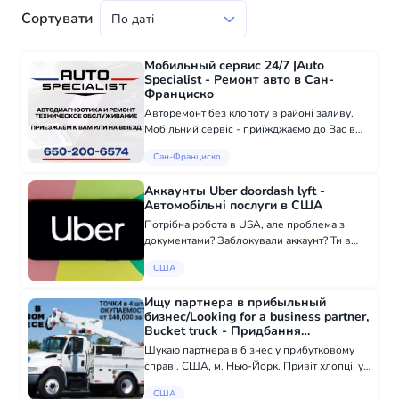
Сортувати
Мобильный сервис 24/7 |Auto
Specialist - Ремонт авто в Сан-
Франциско
Авторемонт без клопоту в районі заливу.
Мобільний сервіс - приїжджаємо до Вас в
радіусі 60 миль від Сан-Франциско! Чому
Сан-Франциско
вам потрібно водити авто, щоб
відремонтувати його? Auto Specialist
Аккаунты Uber doordash lyft -
пропонує мобі...
Автомобільні послуги в США
Потрібна робота в USA, але проблема з
документами? Заблокували аккаунт? Ти в
безкінечній черзі на очікування? РІшення Є:
США
Роблю акаунти UBER TAXI, UBER EATS
DOORDASH LYFT Без SSN і посвідчення
Ищу партнера в прибыльный
водія. А...
бизнес/Looking for a business partner,
Bucket truck - Придбання
автомобіля, Автоелектрика в США
Шукаю партнера в бізнес у прибутковому
справі. США, м. Нью-Йорк. Привіт хлопці, у
мене є готові договори на інфраструктурні
США
проекти в різних штатах, але не вистачає