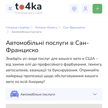
Оголошення у США
Бізнес і послуги в Сан-
Франциско
Головна сторінка
Каталог бізнесу
Сан-Франциско
Автомобільні послуги
У нашому каталозі бізнес-послуг ви знайдете
Автомобільні послуги в Сан-
широкий вибір компаній та спеціалістів, готових
Франциско
допомогти людям адаптуватися до життя в США. Ми
пропонуємо різноманітні рішення як для фізичних,
Знайдіть усі види послуг для вашого авто в США –
так і для юридичних осіб, щоб зробити ваше життя в
від заміни олії до професійного фарбування, тюнінгу,
Америці більш комфортним та зручним. Від
автосалонів, евакуації та буксирування. Отримайте
професійних консультацій до повсякденної
найкращі пропозиції щодо обслуговування вашого
допомоги — у нас є все необхідне для успішного
авто по всій Америці!
старту вашого нового життя в США
Автомобільні послуги