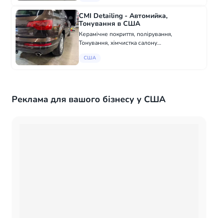
робочих машин для втілення всіх обс...
CMI Detailing - Автомийка,
Тонування в США
Керамічне покриття, полірування,
Тонування, хімчистка салону
www.cmidetailing.com @cmi_detailing fb
США
cmidetailing485 email:
cmi_detailing@yahoo.com
Реклама для вашого бізнесу у США