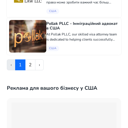
права може зробити важкий час більш
збалансованим. Ви заслуговуєте на
США
керівництво, яке є стійким, підтримуючим і
ґрунтованим на реальному досвіді. У Lunn
Law LLC...
Pollak PLLC - Імміграційний адвокат
в США
At Pollak PLLC, our skilled visa attorney team
is dedicated to helping clients successfully
navigate the EB-5 visa process. We use our
США
experience and knowledge to guide you
through every requirement,...
‹
1
2
›
Реклама для вашого бізнесу у США