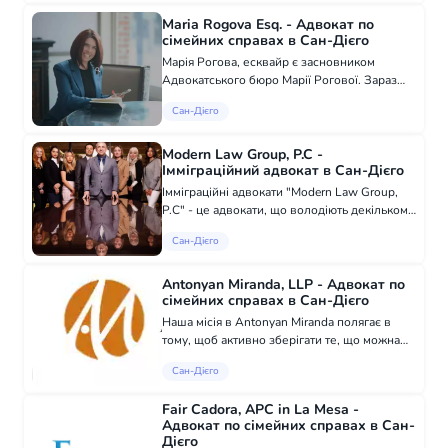
Юридичне розлучення Опіка над дітьми та
Maria Rogova Esq. - Адвокат по
в...
сімейних справах в Сан-Дієго
Марія Рогова, есквайр є засновником
Адвокатського бюро Марії Рогової. Зараз
вона представляє клієнтів у більшості сфер
Сан-Дієго
сімейного права в Сан-Дієго, Каліфорнія.
Народжена і виростай у Москві, пані Рого...
Modern Law Group, P.C -
Імміграційний адвокат в Сан-Дієго
Імміграційні адвокати "Modern Law Group,
P.C" - це адвокати, що володіють декількома
мовами, включаючи російську, іспанську,
Сан-Дієго
тагальську, китайську і капампанган, з
офісами в Каліфорнії та Нью-Йорку. М...
Antonyan Miranda, LLP - Адвокат по
сімейних справах в Сан-Дієго
Наша місія в Antonyan Miranda полягає в
тому, щоб активно зберігати те, що можна
зберегти, захищати те, що можна захистити,
Сан-Дієго
і допомагати захищати все, що для вас
важливо; сім'я, фінанси та активи. Роз...
Fair Cadora, APC in La Mesa -
Адвокат по сімейних справах в Сан-
Дієго