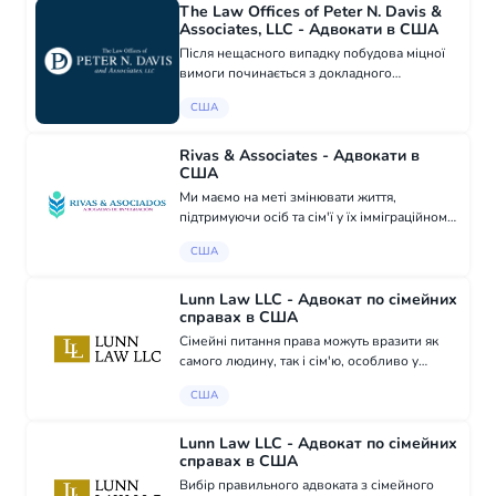
Краї...
The Law Offices of Peter N. Davis &
Associates, LLC - Адвокати в США
Після нещасного випадку побудова міцної
вимоги починається з докладного
розслідування, уважного огляду всіх доказів
США
та чіткої оцінки того, як ваші травми
впливають на повсякденне життя. У
юридичній фі...
Rivas & Associates - Адвокати в
США
Ми маємо на меті змінювати життя,
підтримуючи осіб та сім'ї у їх імміграційному
шляху. Наша команда допомагає з
США
Петиціями на основі сім'ї, VAWA, T Visa, U
Visa, притулку, захисту від депортації,
консу...
Lunn Law LLC - Адвокат по сімейних
справах в США
Сімейні питання права можуть вразити як
самого людину, так і сім'ю, особливо у
моменти стресу або невпевненості. Справи,
США
такі як розлучення, опіка та планування
майбутнього, часто здаються пригніченим...
Lunn Law LLC - Адвокат по сімейних
справах в США
Вибір правильного адвоката з сімейного