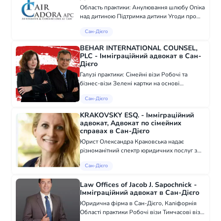
Область практики: Анулювання шлюбу Опіка
над дитиною Підтримка дитини Угоди про
спільне проживання Департамент служби
Сан-Дієго
підтримки дітей Розлучення Насильство в
сім'ї та заборонні судові рішення Виконанн...
BEHAR INTERNATIONAL COUNSEL,
PLC - Імміграційний адвокат в Сан-
Дієго
Галузі практики: Сімейні візи Робочі та
бізнес-візи Зелені картки на основі
працевлаштування Громадянство Захист від
Сан-Дієго
депортації Спеціальні випадки
KRAKOVSKY ESQ. - Імміграційний
адвокат, Адвокат по сімейних
справах в Сан-Дієго
Юрист Олександра Краковська надає
різноманітний спектр юридичних послуг з
укладання договорів та угод. Ми
Сан-Дієго
спеціалізуємося в галузі комерційного та
сімейного права. Надаємо комплексні
Law Offices of Jacob J. Sapochnick -
юридичні послуг...
Імміграційний адвокат в Сан-Дієго
Юридична фірма в Сан-Дієго, Каліфорнія
Області практики Робочі візи Тимчасові візи