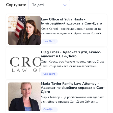
Сортувати
Law Office of Yulia Hasty -
Імміграційний адвокат в Сан-Дієго
Юлія Хейсті - російськомовний адвокат та
засновник юридичної фірми, член Колегії
адвокатів штату Каліфорнія і Американської
Сан-Дієго
асоціації імміграційних юристів, заслуговує
на високу репутацію. Основні на...
Oleg Cross - Адвокат з дтп, Бізнес-
адвокат в Сан-Дієго
Олег Кросс, російською мовою, юрист, Cross
Law Group займається всіма аспектами
судових розглядів, включаючи нещасні
Сан-Дієго
випадки, катастрофи, страхові та комерційні
спори.
Maria Taylor Family Law Attorney -
Адвокат по сімейних справах в Сан-
Дієго
Марія Тейлор - це російськомовний адвокат
з сімейного права в Сан-Дієго Області
практики: Брачні угоди Аліменти та опіка
Сан-Дієго
Розлучення і розлука Домашнє насилля