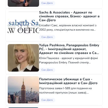
Постійні візи Сімейні візи Громадянство
Сан-Дієго
Стартап Імміграція Глобальна імміграція
Міжнародне усиновлення Депортація, в...
Sachs & Associates - Адвокат по
сімейних справах, Бізнес- адвокат в
Сан-Дієго
Елізабет Сакс, керівник власної компанії з
2002 року, спеціалізується виключно на
сімейному праві: судові розгляди,
Сан-Дієго
посередництво, арбітраж та спільне право.
Yuliya Pashkova, Panagopoulos Embry
P.C. - Імміграційний адвокат,
Адвокат по сімейних справах в Сан-
Дієго
Юлія Пашкова - адвокат у юридичній фірмі
Panagopoulos Embry. Повний спектр
юридичних послуг. Унікальна стратегія
Сан-Дієго
співпраці об'єднує команду юристів і
судово-медичних експертів з широким
Политическое убежище в Сша -
колом знань і...
Імміграційний адвокат в Сан-Дієго
Підготовка заяви I-589 для подання на
політичний притулок (лише заява);
Підготовка заяви I-589 для подання на
Сан-Дієго
політичний притулок і супутніх документів
(підготовка/редагування історії, підготовка