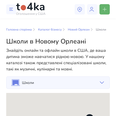
Оголошення у США
Бізнес і послуги в Новому
Орлеані
Головна сторінка
Каталог бізнесу
Новий Орлеан
Школи
Школи в Новому Орлеані
У нашому каталозі бізнес-послуг ви знайдете
широкий вибір компаній та спеціалістів, готових
Знайдіть онлайн та офлайн школи в США, де ваша
допомогти людям адаптуватися до життя в США. Ми
дитина зможе навчатися рідною мовою. У нашому
пропонуємо різноманітні рішення як для фізичних,
каталозі також представлені спеціалізовані школи,
так і для юридичних осіб, щоб зробити ваше життя в
такі як музичні, кулінарні та мовні.
Америці більш комфортним та зручним. Від
професійних консультацій до повсякденної
Школи
допомоги — у нас є все необхідне для успішного
старту вашого нового життя в США