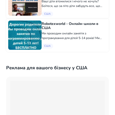
Ваші діти втомилися і нічого не хочуть?
Боїтеся, що за літо діти забудуть все, що
знали російською? За статистикою,
США
приголомшлива більшість двомовних дітей
стрімко втрачає мову в шкільні роки ... У на...
Robotexworld - Онлайн-школи в
США
Ми проводим онлайн заняття з
програмування для дітей 5-14 років! Ми
працюємо через платформу Scratch, само
США
навчання алгоритмам програмування
відбувається через створення власних ігор,
мультфільмів та...
Реклама для вашого бізнесу у США