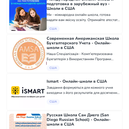
подготовка в зарубежный вуз -
Школи в США
Ми - міжнародна онлайн школа, готова
надати вам якісну освіту. Отримайте атестат
державного зразка, російський або
США
міжнародний, і відкрийте двері до кращого
майбутнього. Відвідайте наш сайт і
Современная Американская Школа
дізнайте...
Бухгалтерского Учета - Онлайн-
школи в США
Наша Спеціалізація - Комп'ютеризована
Бухгалтерія з Використанням Програми
QuickBooks. Американська Сучасна Школа
США
Бухгалтерії - це освітній заклад, що
пропонує інноваційний підхід до
дистанційної осві...
Ismart - Онлайн-школи в США
Завдання формуються для кожного учня
виходячи з його результатів для досягнення
максимального ефекту від навчання.
США
Отримати безкоштовні 30 завдань можна за
посиланням в оголошенні. Також
пропонуємо і...
Русская Школа Сан Диего (San
Diego Russian School) - Онлайн-
школи в США