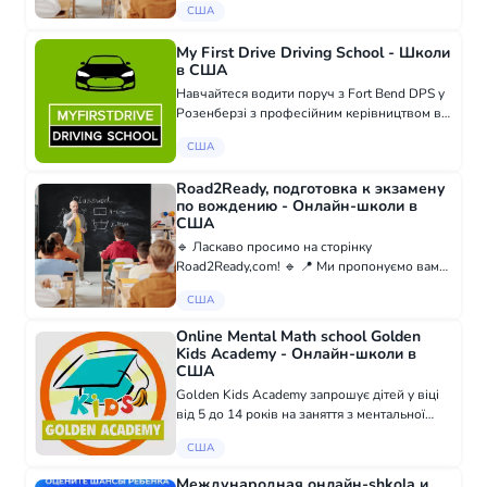
США
прибрати акцент і розмовляти. Дам
зміщення + саме жива, свіжа і сучасна мова.
My First Drive Driving School - Школи
Хоч...
в США
Навчайтеся водити поруч з Fort Bend DPS у
Розенберзі з професійним керівництвом від
myfirstdrive.net. Наші курси готують підлітків
США
та дорослих до успішного проходження
DPS, акцентуючи на безпеці, відп...
Road2Ready, подготовка к экзамену
по вождению - Онлайн-школи в
США
🔹 Ласкаво просимо на сторінку
Road2Ready,com! 🔹 📍 Ми пропонуємо вам
унікальну можливість підготуватися до
США
іспиту з водіння за допомогою наших
перекладених на російську мову тестів.
Online Mental Math school Golden
Наша місія - до...
Kids Academy - Онлайн-школи в
США
Golden Kids Academy запрошує дітей у віці
від 5 до 14 років на заняття з ментальної
арифметики. Онлайн заняття проводяться
США
двічі на тиждень, тривалістю 55 хвилин з
російськомовним викладачем у невелик...
Международная онлайн-shkola и