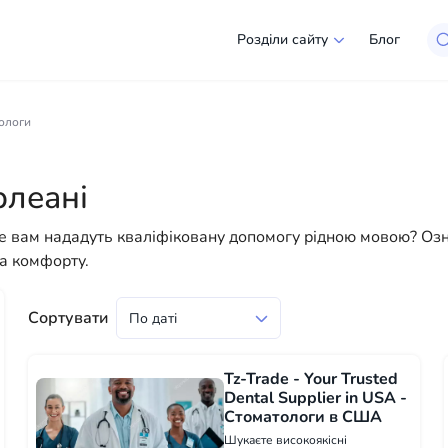
Розділи сайту
Блог
Новому Орлеані
ологи
кий вибір компаній та спеціалістів, готових допомогти л
юридичних осіб, щоб зробити ваше життя в Америці більш ко
рлеані
е для успішного старту вашого нового життя в США
 де вам нададуть кваліфіковану допомогу рідною мовою? О
та комфорту.
Сортувати
Tz-Trade - Your Trusted
Dental Supplier in USA -
Стоматологи в США
Шукаєте високоякісні