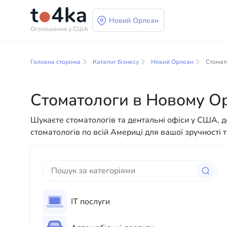
Новий Орлеан
Оголошення у США
Бізнес і послуги в 
Головна сторінка
Каталог бізнесу
Новий Орлеан
Стомат
У нашому каталозі бізнес-послуг ви знайдете широ
різноманітні рішення як для фізичних, так і для 
Стоматологи в Новому О
до повсякденної допомоги — у нас є все необхідн
Шукаєте стоматологів та дентальні офіси у США,
стоматологів по всій Америці для вашої зручності 
ІТ послуги