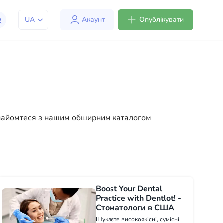
UA
Акаунт
Опублікувати
юдям адаптуватися до життя в США. Ми пропонуємо
мфортним та зручним. Від професійних консультацій
знайомтеся з нашим обширним каталогом
Boost Your Dental
Practice with Dentlot! -
Стоматологи в США
Шукаєте високоякісні, сумісні