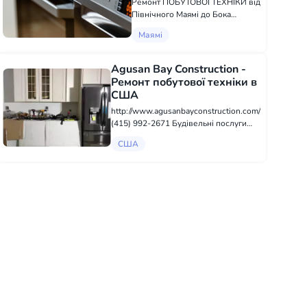
Ремонт ПОБУТОВОЇ ТЕХНІКИ від
Північного Маямі до Бока
Ратона. - Пральна машина /
Маямі
сушарка / посудомийка - Плита /
мікрохвильова піч -
Холодильник / винний
Agusan Bay Construction -
холодильник / диспенсер
Ремонт побутової техніки в
Гарантія на ремонт! С...
США
http://www.agusanbayconstruction.com/
(415) 992-2671 Будівельні послуги
Шукаєте високоякісні будівельні
США
послуги? Не шукайте далі! Наша
будівельна компанія присвячена
наданню послуг найвищої якості,...