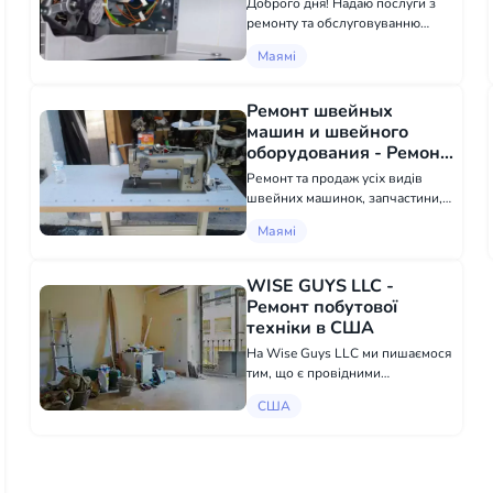
Доброго дня! Надаю послуги з
ремонту та обслуговуванню
техніки. Айсмейкери,
Маямі
посудомийки, пральні машинки,
сушарки, велика побутова
техніка, будь-які моделі, будь-
Ремонт швейных
яка робота. Є великий досвід та
машин и швейного
хороши...
оборудования - Ремонт
побутової техніки в
Ремонт та продаж усіх видів
Маямі
швейних машинок, запчастини,
голки, аттачменти. Заточка
Маямі
ножиць та професійного
інструменту для манікюру
WISE GUYS LLC -
Ремонт побутової
техніки в США
На Wise Guys LLC ми пишаємося
тим, що є провідними
експертами з ремонту дому в
США
Вашингтоні, Юніоні,
Тихоокеанському, Сент-Клері,
Сент-Джеймсі та Євреї МО. Із
понад 20-річним досвідом у цій
галузі ми ма...