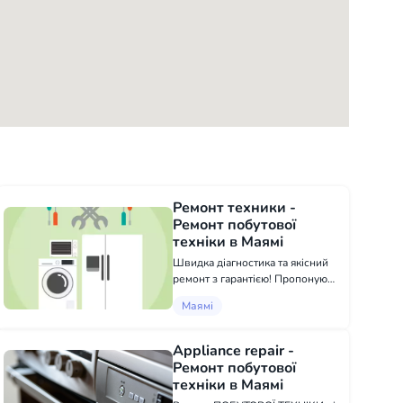
Ремонт техники -
Ремонт побутової
техніки в Маямі
Швидка діагностика та якісний
ремонт з гарантією! Пропоную
послуги з ремонту та
Маямі
обслуговування техніки:
Холодильники; Пральні та
сушильні машини;
Appliance repair -
Мікрохвильовки; Плити; Печі
Ремонт побутової
електро та газові.
техніки в Маямі