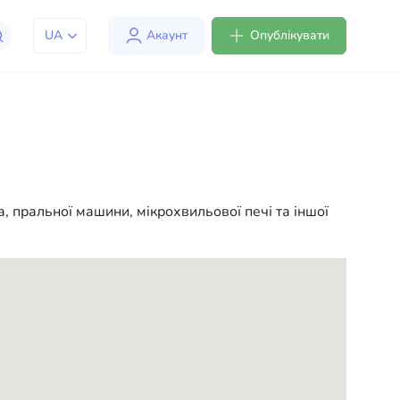
UA
Акаунт
Опублікувати
юдям адаптуватися до життя в США. Ми пропонуємо
мфортним та зручним. Від професійних консультацій
, пральної машини, мікрохвильової печі та іншої