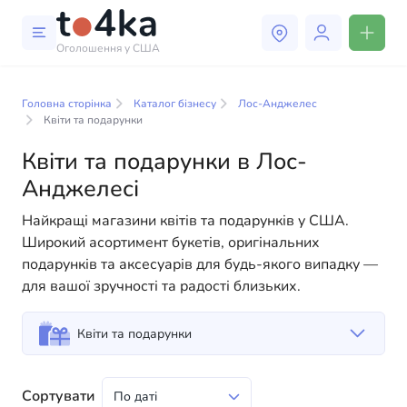
Оголошення у США
Бізнес і послуги в Лос-
Анджелесі
Головна сторінка
Каталог бізнесу
Лос-Анджелес
Квіти та подарунки
У нашому каталозі бізнес-послуг ви знайдете
Квіти та подарунки в Лос-
широкий вибір компаній та спеціалістів, готових
Анджелесі
допомогти людям адаптуватися до життя в США. Ми
пропонуємо різноманітні рішення як для фізичних,
Найкращі магазини квітів та подарунків у США.
так і для юридичних осіб, щоб зробити ваше життя в
Широкий асортимент букетів, оригінальних
Америці більш комфортним та зручним. Від
подарунків та аксесуарів для будь-якого випадку —
професійних консультацій до повсякденної
для вашої зручності та радості близьких.
допомоги — у нас є все необхідне для успішного
старту вашого нового життя в США
Квіти та подарунки
Сортувати