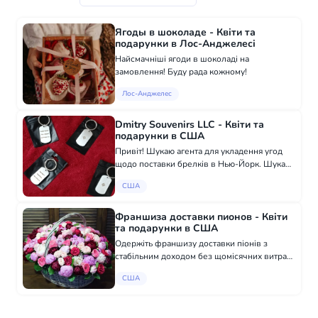
Ягоды в шоколаде - Квіти та
подарунки в Лос-Анджелесі
Найсмачніші ягоди в шоколаді на
замовлення! Буду рада кожному!
Лос-Анджелес
Dmitry Souvenirs LLC - Квіти та
подарунки в США
Привіт! Шукаю агента для укладення угод
щодо поставки брелків в Нью-Йорк. Шукаю
активну людину, яка зможе укладати угоди
США
щодо поставки моїх брелків із
англомовними сувенірними магазинами
Нью-Йорка на...
Франшиза доставки пионов - Квіти
та подарунки в США
Одержіть франшизу доставки піонів з
стабільним доходом без щомісячних витрат
Шукаємо колег для відкриття ВЖЕ
США
успішного бізнесу в інших містах.
Пропонуємо бізнес з продажу квітів, дохід
7000$ - Ми на...