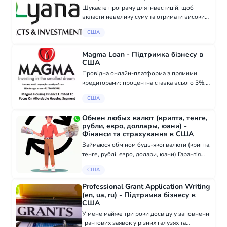
Шукаєте програму для інвестицій, щоб
вкласти невелику суму та отримати високий
дохід у найкоротші терміни? Ось ваш шанс
США
отримати додатковий дохід із 100%
гарантією — AI Yanabi Investment. Ми
пропонуєм...
Magma Loan - Підтримка бізнесу в
США
Провідна онлайн-платформа з прямими
кредиторами: процентна ставка всього 3%,
зручні терміни та легкі умови погашення.
США
Наші фінансові послуги завжди були
надійною підтримкою для бізнесу у всьому
Обмен любых валют (крипта, тенге,
світі....
рубли, евро, доллары, юани) -
Фінанси та страхування в США
Займаюся обміном будь-якої валюти (крипта,
тенге, рублі, євро, долари, юани) Гарантія
100% Пишіть телеграмм (@mr_junior_001)
США
вацап (+7 977 183-30-15)
Professional Grant Application Writing
(en, ua, ru) - Підтримка бізнесу в
США
У мене майже три роки досвіду у заповненні
грантових заявок у різних галузях та