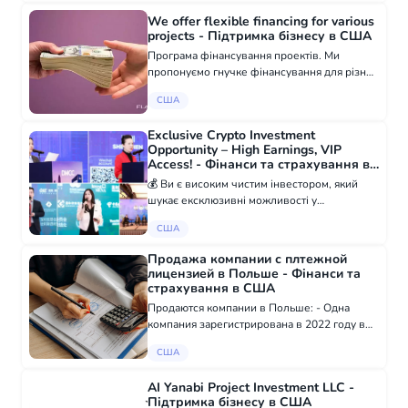
рахунок вже наступного робочого дня.
We offer flexible financing for various
Вітання...
projects - Підтримка бізнесу в США
Програма фінансування проектів. Ми
пропонуємо гнучке фінансування для різних
проєктів, дотримуючись звичайних строгих
США
процедур. Ця програма фінансування
дозволяє клієнту насолоджуватися низькою
Exclusive Crypto Investment
процен...
Opportunity – High Earnings, VIP
Access! - Фінанси та страхування в
США
💰 Ви є високим чистим інвестором, який
шукає ексклюзивні можливості у
криптовалюті та Web3? Приєднуйтесь до
США
елітної мережі топ-інвесторів криптовалют,
трейдерів та колекціонерів NFT. Ми надаємо
Продажа компании с плтежной
дост...
лицензией в Польше - Фінанси та
страхування в США
Продаются компании в Польше: - Одна
компания зарегистрирована в 2022 году в
Варшаве (Польша) и имеет статус Mała
США
Instytucja Płatnicza (SPI), это компания с
платёжной лицензией. Компания не начала
AI Yanabi Project Investment LLC -
прям...
Підтримка бізнесу в США