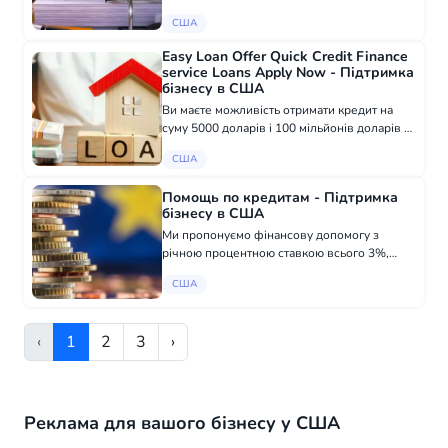
секторах, від соціальних й культурних
США
проектів до освітніх та бізнес-ініціатив.
Протягом цього часу я успішно підготував...
Easy Loan Offer Quick Credit Finance
service Loans Apply Now - Підтримка
бізнесу в США
Ви маєте можливість отримати кредит на
суму 5000 доларів і 100 мільйонів доларів З
Broadlands Finance ви можете мати
США
можливість отримати кваліфікацію на
особистий кредит і мати його внесеного на
Помощь по кредитам - Підтримка
ваш р...
бізнесу в США
Ми пропонуємо фінансову допомогу з
річною процентною ставкою всього 3%,
повністю гарантовану та схвалену. Якщо ви
США
шукаєте надійну компанію, якій можна
довіряти і яка забезпечить вам швидкий
сервіс, зв...
‹
1
2
3
›
Реклама для вашого бізнесу у США