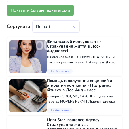
Показати більше підкатегорій
Сортувати
Финансовый консультант -
Страхування життя в Лос-
Анджелесі
Ліцензійована в 13 штатах США. УСЛУГИ
Накопичувальні плани: 1. Аннуітети (Fixed
Index Annuities); 2. Освіта (College Plans); 3.
Лос-Анджелес
Пенсії (IRA, Roth IRA, Sep IRA, тощо); 4.
Фондові індекси (Біржеві фонди...
Помощь в получении лицензий и
открытии компаний - Підтримка
бізнесу в Лос-Анджелесі
номери USDOT, МС, CA-CHP Ліцензія на
переїзд MOVERS PERMIT Ліцензія дилера
автотранспортних засобів VEHICLE DEALER
Лос-Анджелес
LICENSE Ремонтно-будівельні роботи ("B-2"
та "C" ЛІЦЕНЗІЯ) Ліцензія на ремонт по...
Light Star Insurance Agency -
Страхування житла,