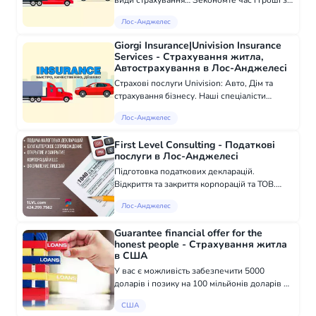
види страхування… Зекономте час і гроші з
миттєвим страхуванням. Оформлення
Лос-Анджелес
онлайн! Наші спеціалісти підготують
індивідуальну програму, що враховує ваш
Giorgi Insurance|Univision Insurance
бюджет...
Services - Страхування житла,
Автострахування в Лос-Анджелесі
Страхові послуги Univision: Авто, Дім та
страхування бізнесу. Наші спеціалісти
підготують індивідуальну програму, що
Лос-Анджелес
враховуватиме ваш бюджет, завдання та
специфіку бізнесу. • DUI або ДТП • Іноземні
First Level Consulting - Податкові
п...
послуги в Лос-Анджелесі
Підготовка податкових декларацій.
Відкриття та закриття корпорацій та ТОВ.
Бухгалтерське обслуговування вашого
Лос-Анджелес
бізнесу в США. Телефонуйте 424.299.7562
Guarantee financial offer for the
honest people - Страхування житла
в США
У вас є можливість забезпечити 5000
доларів і позику на 100 мільйонів доларів З
Broad-lads Finance ви, можливо, зможете
США
отримати кредит та отримати його на