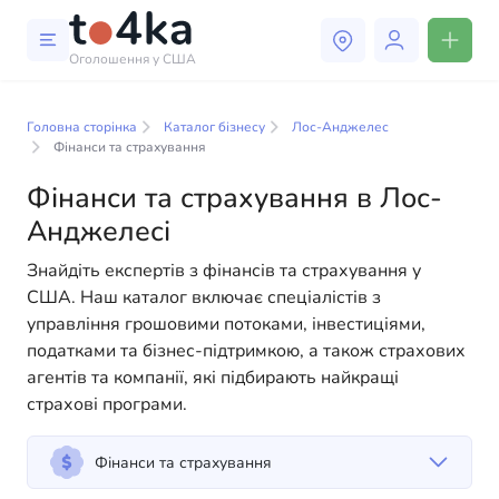
Оголошення у США
Бізнес і послуги в Лос-
Анджелесі
Головна сторінка
Каталог бізнесу
Лос-Анджелес
Фінанси та страхування
У нашому каталозі бізнес-послуг ви знайдете
Фінанси та страхування в Лос-
широкий вибір компаній та спеціалістів, готових
Анджелесі
допомогти людям адаптуватися до життя в США. Ми
пропонуємо різноманітні рішення як для фізичних,
Знайдіть експертів з фінансів та страхування у
так і для юридичних осіб, щоб зробити ваше життя в
США. Наш каталог включає спеціалістів з
Америці більш комфортним та зручним. Від
управління грошовими потоками, інвестиціями,
професійних консультацій до повсякденної
податками та бізнес-підтримкою, а також страхових
допомоги — у нас є все необхідне для успішного
агентів та компанії, які підбирають найкращі
старту вашого нового життя в США
страхові програми.
Фінанси та страхування