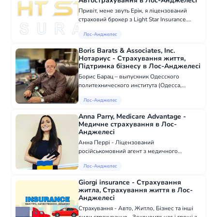
Автострахування в Лос-Анджелесі
Привіт, мене звуть Ерік, я ліцензований
страховий брокер з Light Star Insurance.
Наше агентство надає широкий спектр
Лос-Анджелес
страхових послуг: Страхування особистого
авто. Бізнес страхування (Business Owner...
Boris Barats & Associates, Inc.
Нотариус - Страхування життя,
Підтримка бізнесу в Лос-Анджелесі
Борис Барац – выпускник Одесского
политехнического института (Одесса,
Украина) со степенью магистра наук. Сейчас
Лос-Анджелес
он генеральный директор, финансовый и
налоговый консультант в "Boris Barats &
Anna Parry, Medicare Advantage -
Associate...
Медичне страхування в Лос-
Анджелесі
Анна Перрі - Ліцензований
російськомовний агент з медичного
страхування для роботи в штатах Флорида і
Лос-Анджелес
Техас. ❤️Медичне страхування доступне вам
КРУГЛИЙ РІК, незалежно від доходу і
Giorgi insurance - Страхування
імміграційного стату...
житла, Страхування життя в Лос-
Анджелесі
Страхування - Авто, Житло, Бізнес та інші