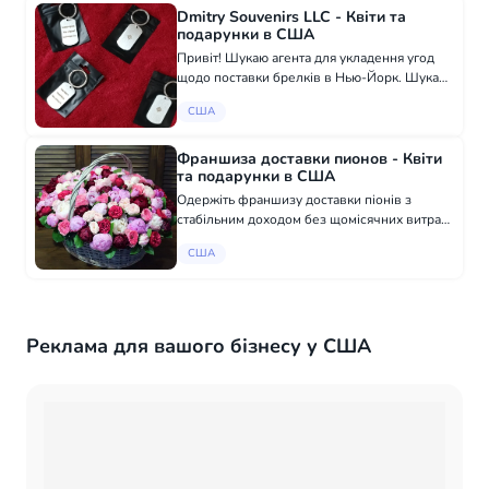
Dmitry Souvenirs LLC - Квіти та
подарунки в США
Привіт! Шукаю агента для укладення угод
щодо поставки брелків в Нью-Йорк. Шукаю
активну людину, яка зможе укладати угоди
США
щодо поставки моїх брелків із
англомовними сувенірними магазинами
Нью-Йорка на...
Франшиза доставки пионов - Квіти
та подарунки в США
Одержіть франшизу доставки піонів з
стабільним доходом без щомісячних витрат
Шукаємо колег для відкриття ВЖЕ
США
успішного бізнесу в інших містах.
Пропонуємо бізнес з продажу квітів, дохід
7000$ - Ми на...
Реклама для вашого бізнесу у США