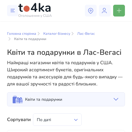
Оголошення у США
Бізнес і послуги в Лас-Вегасі
Головна сторінка
Каталог бізнесу
Лас-Вегас
У нашому каталозі бізнес-послуг ви знайдете
Квіти та подарунки
широкий вибір компаній та спеціалістів, готових
Квіти та подарунки в Лас-Вегасі
допомогти людям адаптуватися до життя в США. Ми
пропонуємо різноманітні рішення як для фізичних,
Найкращі магазини квітів та подарунків у США.
так і для юридичних осіб, щоб зробити ваше життя в
Широкий асортимент букетів, оригінальних
Америці більш комфортним та зручним. Від
подарунків та аксесуарів для будь-якого випадку —
професійних консультацій до повсякденної
для вашої зручності та радості близьких.
допомоги — у нас є все необхідне для успішного
старту вашого нового життя в США
Квіти та подарунки
Сортувати