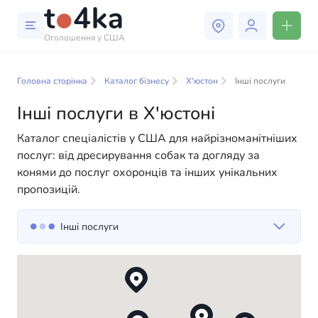
Оголошення у США
Бізнес і послуги в Х'юстоні
Головна сторінка
Каталог бізнесу
Х'юстон
Інші послуги
У нашому каталозі бізнес-послуг ви знайдете
широкий вибір компаній та спеціалістів, готових
Інші послуги в Х'юстоні
допомогти людям адаптуватися до життя в США. Ми
Каталог спеціалістів у США для найрізноманітніших
пропонуємо різноманітні рішення як для фізичних,
послуг: від дресирування собак та догляду за
так і для юридичних осіб, щоб зробити ваше життя в
конями до послуг охоронців та інших унікальних
Америці більш комфортним та зручним. Від
пропозицій.
професійних консультацій до повсякденної
допомоги — у нас є все необхідне для успішного
старту вашого нового життя в США
Інші послуги