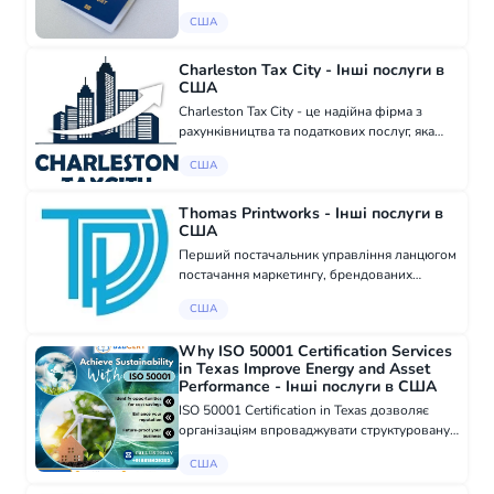
в цій галузі вже понад 12 років. Ми
США
займаємось оформленням через державні
органи без Вашої участі: - паспорт України;
-...
Charleston Tax City - Інші послуги в
США
Charleston Tax City - це надійна фірма з
рахунківництва та податкових послуг, яка
обслуговує клієнтів по всій Сполучених
США
Штатах з 2000 року. Ми спеціалізуємося на
підготовці податкових декларацій, вед...
Thomas Printworks - Інші послуги в
США
Перший постачальник управління ланцюгом
постачання маркетингу, брендованих
середовищ, маркетингу прямого відгуку та
США
усього друку. Розповідаємо історію вашого
бренду у будь-якому розмірі та у будь-яком...
Why ISO 50001 Certification Services
in Texas Improve Energy and Asset
Performance - Інші послуги в США
ISO 50001 Certification in Texas дозволяє
організаціям впроваджувати структуровану
систему управління енергетикою, яка
США
акцентується на моніторингу, контролі та
покращенні енергетичної продуктивності у...