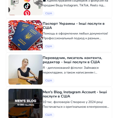
💼 Адміністрування соцмереж з фокусом на
продажі Веду Instagram, TikTok, Reels під
ключ: ✔️ Контент (пости, Stories,
США
Reels/TikTok) ✔️ Обробка Direct - від
запитання до угоди ✔️ Налаштування
Паспорт Украины - Інші послуги в
профіл...
США
Помощь в оформлении любых документов!
Профессиональный подход к разным
ситуациям – утеря, первое получение,
США
гражданство, с нуля. Паспорт Украины, id
карта, загранпаспорт, вид на жительство,
свидете...
Переводчик, писатель контента,
редактор - Інші послуги в США
Я - дипломований філолог. Займаюся
перекладами, а також написанням і
редагуванням різних видів текстів,
США
починаючи від статей і закінчуючи
художньою літературою (англійська,
українська, російська мови)...
Men's Blog, Instagram Account - Інші
послуги в США
10 тис. фоловерів Створено у 2024 році
Постачається з оригінальною електронною
поштою Попередження про обліковий
США
запис відключено в налаштуваннях Після