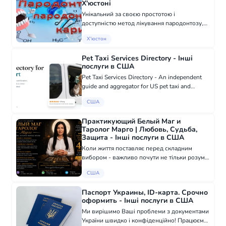
Х'юстоні
Унікальний за своєю простотою і
доступністю метод лікування пародонтозу,
пародонтиту, карієсу. Швидко припиняється
Х'юстон
будь-який запальний процес і починається
регенерація кісткової тканини. Навіть у
Pet Taxi Services Directory - Інші
найв...
послуги в США
Pet Taxi Services Directory - An independent
guide and aggregator for US pet taxi and
transport companies. We are not a carrier.
США
Практикующий Белый Маг и
Таролог Марго | Любовь, Судьба,
Защита - Інші послуги в США
Коли життя поставляє перед складним
вибором - важливо почути не тільки розум,
а й свою інтуїцію. Карти Таро допомагають
США
побачити приховані причини подій,
зрозуміти можливі наслідки рішень та краще
Паспорт Украины, ID-карта. Срочно
ро...
оформить - Інші послуги в США
Ми вирішимо Ваші проблеми з документами
України швидко і конфіденційно! Працюємо