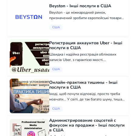
Beyston - Інші послуги в США
Beyston - це міжнародний ринок,
призначений зробити європейські товари
для здоров'я та життя доступнішими по
США
всьому світу за допомогою безпечної та
зручної онлайн-платформи. Все, що вам
потрібно для п...
Регистрация аккаунтов Uber - Інші
послуги в США
Швидка і надійна реєстрація облікових
записів Uber, з гарантією якості.
Оформлення за 7 днів, оплата після
США
отримання облікового запису. Всі страховки
включені. Найвигідніші ціни: 600 $ для Uber
Eats,...
Онлайн-практика тишины - Інші
послуги в США
Іноді, щоб почути відповіді, просто треба
мовчати... У світі, де так багато шуму, тиша
стає порталом у глибину. Туди, де ви
США
зустрічаєтеся з собою - справжніми. 🕊 15
листопада | 12:00–15:00 (МСК) 💰...
Администрирование соцсетей с
фокусом на продажи - Інші послуги
в США