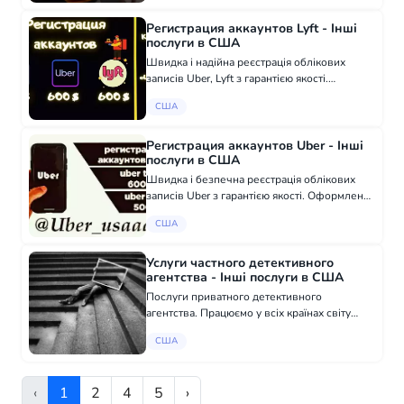
покупки ми надаємо посилання на
донорський о...
Регистрация аккаунтов Lyft - Інші
послуги в США
Швидка і надійна реєстрація облікових
записів Uber, Lyft з гарантією якості.
Оформлення за 7 днів, оплата після
США
отримання облікового запису. Усі страховки
включені. Найвигідніші ціни: 500$ для Uber
Ea...
Регистрация аккаунтов Uber - Інші
послуги в США
Швидка і безпечна реєстрація облікових
записів Uber з гарантією якості. Оформлення
за 8 днів, оплата після отримання облікового
США
запису. Усі страхування включені. Найбільш
доступні ціни: 500$ uber eats...
Услуги частного детективного
агентства - Інші послуги в США
Послуги приватного детективного
агентства. Працюємо у всіх країнах світу
Перевірка на вірність і відданість - дружина,
США
чоловік, партнер по бізнесу Деталізація
дзвінків та СМС, доступ до переписки...
‹
1
2
4
5
›