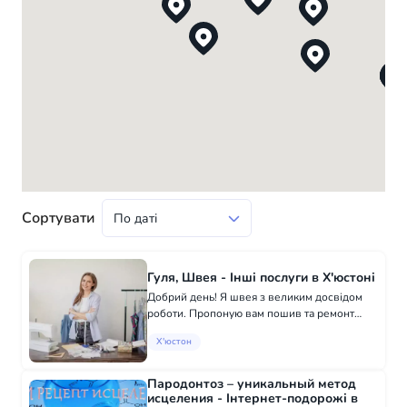
Сортувати
Гуля, Швея - Інші послуги в Х'юстоні
Добрий день! Я швея з великим досвідом
роботи. Пропоную вам пошив та ремонт
одягу. Якщо ви любите індивідуальність або
Х'юстон
вам важко підібрати одяг в маскмаркеті, я
буду рада вам допомогти і пошити одяг з...
Пародонтоз – уникальный метод
исцеления - Інтернет-подорожі в