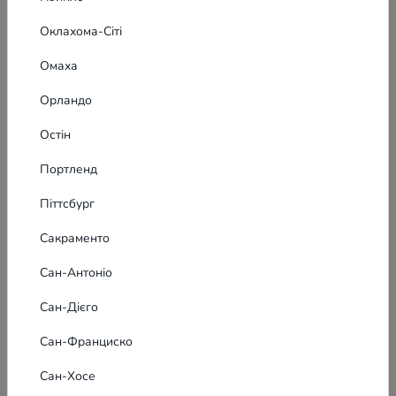
Оклахома-Сіті
Омаха
Орландо
Остін
Портленд
Піттсбург
Сакраменто
Сан-Антоніо
Сан-Дієго
Сан-Франциско
Сан-Хосе