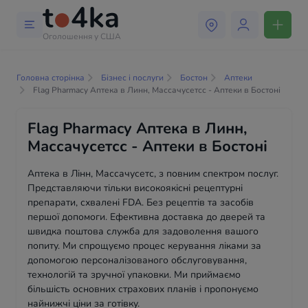
Оголошення у США
Головна сторінка
Бізнес і послуги
Бостон
Аптеки
Flag Pharmacy Аптека в Линн, Массачусетсс - Аптеки в Бостоні
Flag Pharmacy Аптека в Линн,
Массачусетсс - Аптеки в Бостоні
Аптека в Лінн, Массачусетс, з повним спектром послуг.
Представляючи тільки високоякісні рецептурні
препарати, схвалені FDA. Без рецептів та засобів
першої допомоги. Ефективна доставка до дверей та
швидка поштова служба для задоволення вашого
попиту. Ми спрощуємо процес керування ліками за
допомогою персоналізованого обслуговування,
технологій та зручної упаковки. Ми приймаємо
більшість основних страхових планів і пропонуємо
найнижчі ціни за готівку.