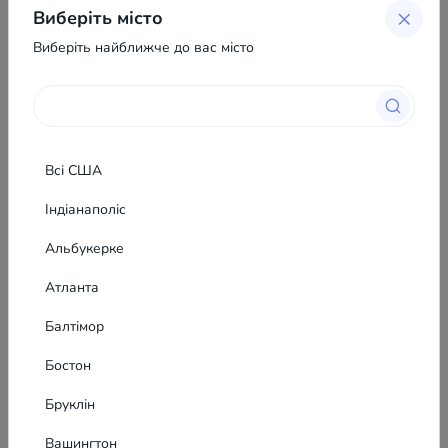
Виберіть місто
Виберіть найближче до вас місто
Всі США
Індіанаполіс
Альбукерке
Показати телефон
Атланта
Балтімор
Бостон
Подібні оголошення
6
Бруклін
Вашингтон