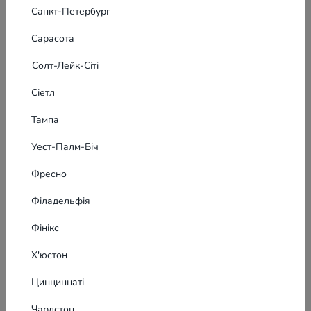
Санкт-Петербург
Сарасота
Солт-Лейк-Сіті
Сіетл
Тампа
Уест-Палм-Біч
Фресно
Філадельфія
Фінікс
Х'юстон
Цинциннаті
Чарлстон