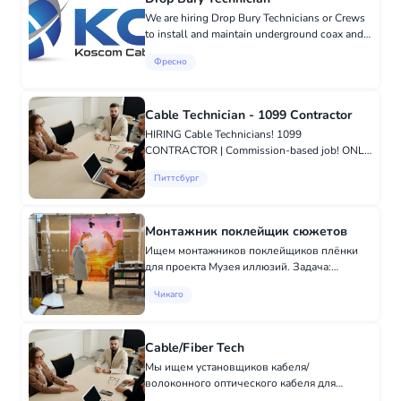
We are hiring Drop Bury Technicians or Crews
to install and maintain underground coax and
fiber lines. This role involves operating plows,
Фресно
trenchers, and boring equipment, along with
manual digging wh...
Cable Technician - 1099 Contractor
HIRING Cable Technicians! 1099
CONTRACTOR | Commission-based job! ONLY
WITH A WHITE COLOR TRUCK/VAN or
Питтсбург
MINIVAN!! With or without experience. Weekly
pay ranges from $1,700-$2,200.
Responsibiliti...
Монтажник поклейщик сюжетов
Ищем монтажников поклейщиков плёнки
для проекта Музея иллюзий. Задача:
поклейка 24 сюжетов (стены и пол). Стены -
Чикаго
монтаж "нахлест", пол - монтаж "стык" Это
не просто работа — это создание
визуальной...
Cable/Fiber Tech
Мы ищем установщиков кабеля/
волоконного оптического кабеля для
присоединения к нашей бригаде!