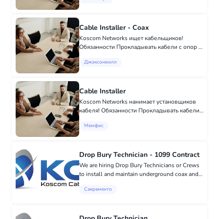
комиссионной основе! ТОЛЬКО С
СОБСТВЕННЫМ ГРУЗОВИКОМ/ФУРГОНОМ
или МИНИВЭНОМ!!! Это ОБЯЗ...
Cable Installer - Coax
Koscom Networks ищет кабельщиков!
Обязанности Прокладывать кабели с опор и
внутри домов (должен иметь возможность
Джэксонвилл
нести 28-футовую лестницу). Проверять
уровень сигнала на выходах.
Устанавливать...
Cable Installer
Koscom Networks нанимает установщиков
кабеля! Обязанности Прокладывать кабели
с опор и внутри домов (должен быть
Мемфис
способен нести лестницу высотой 28
футов). Проверять уровень сигнала на
выходах....
Drop Bury Technician - 1099 Contract
We are hiring Drop Bury Technicians or Crews
to install and maintain underground coax and
fiber lines. This role involves operating plows,
Сакраменто
trenchers, and boring equipment, along with
manual digging wh...
Drop Bury Technician