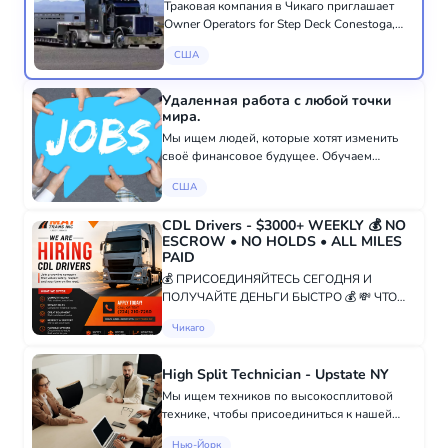
Траковая компания в Чикаго приглашает
Owner Operators for Step Deck Conestoga,
Low Pro Step Deck Conestoga, Flatbed
США
Conestoga, RGN and Lowboy. -
Минимальный опыт работы: 2 года -
Преимущества: Опыт...
Удаленная работа с любой точки
мира.
Мы ищем людей, которые хотят изменить
своё финансовое будущее. Обучаем
бесплатно с нуля. Показываем, как создать
США
дополнительный и пассивный доход.
Поддерживаем на каждом этапе. Если у вас
CDL Drivers - $3000+ WEEKLY 💰 NO
есть желани...
ESCROW • NO HOLDS • ALL MILES
PAID
💰 ПРИСОЕДИНЯЙТЕСЬ СЕГОДНЯ И
ПОЛУЧАЙТЕ ДЕНЬГИ БЫСТРО 💰 💸 ЧТО
ВЫ БУДЕТЕ ЗАРАБАТЫВАТЬ: $0.75 CPM+ ✅
Чикаго
ВСЕ МИЛИ ОПЛАЧИВАЮТСЯ - ПУСТЫЕ И
ЗАГРУЖЕННЫЕ 🔥 БОНУС ЗА ЧАСТИЧНЫЕ
ЗАГРУЗКИ - БОЛЬШЕ РЕЙСОВ = БОЛЬ...
High Split Technician - Upstate NY
Мы ищем техников по высокосплитовой
технике, чтобы присоединиться к нашей
команде! 1099 КОНТРАКТНИК | Работа на
Нью-Йорк