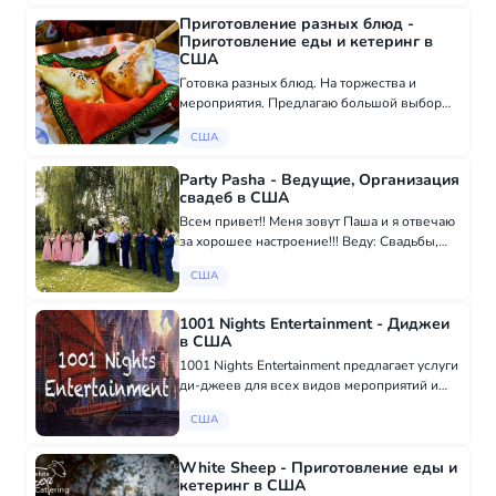
пирожки, бутерброды со шпротами, мини
Приготовление разных блюд -
пе...
Приготовление еды и кетеринг в
США
Готовка разных блюд. На торжества и
мероприятия. Предлагаю большой выбор
блюд. Приготовление блюд на дорогу Трак
США
драйверам.
Party Pasha - Ведущие, Организация
свадеб в США
Всем привет!! Меня зовут Паша и я отвечаю
за хорошее настроение!!! Веду: Свадьбы,
Дни Рождения, Концерты и другие
США
праздники которые Вы отмечаете))!
https://www.partypasha.com 7864864622
1001 Nights Entertainment - Диджеи
в США
1001 Nights Entertainment предлагает услуги
ди-джеев для всех видов мероприятий и
шоу. У нас есть международные
США
музыкальные коллекции всемирно
известных певцов! 617-866-3214
White Sheep - Приготовление еды и
кетеринг в США