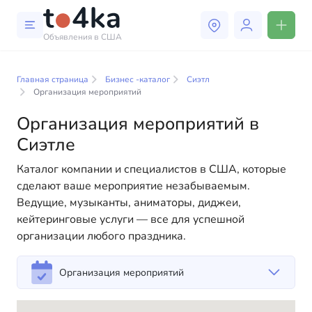
Объявления в США
Бизнес и услуги в Сиэтле
Главная страница
Бизнес -каталог
Сиэтл
В нашем каталоге бизнес-услуг вы найдете широкий
Организация мероприятий
выбор компаний и специалистов, готовых помочь
Организация мероприятий в
людям адаптироваться к жизни в США. Мы
предлагаем разнообразные решения как для
Сиэтле
физических, так и для юридических лиц, чтобы
Каталог компании и специалистов в США, которые
сделать вашу жизнь в Америке более комфортной и
сделают ваше мероприятие незабываемым.
удобной. От профессиональных консультаций до
Ведущие, музыканты, аниматоры, диджеи,
повседневной помощи — у нас есть всё
кейтеринговые услуги — все для успешной
необходимое для успешного начала вашей новой
организации любого праздника.
жизни в США
Организация мероприятий