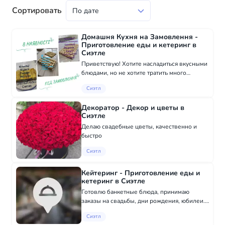
Сортировать
Домашня Кухня на Замовлення -
Приготовление еды и кетеринг в
Сиэтле
Приветствую! Хотите насладиться вкусными
блюдами, но не хотите тратить много
времени на кухне? Предлагаю вам готовые
Сиэтл
пельмени, вареники и котлеты из
качественных продуктов. Есть
Декоратор - Декор и цветы в
разнообразные варианты...
Сиэтле
Делаю свадебные цветы, качественно и
быстро
Сиэтл
Кейтеринг - Приготовление еды и
кетеринг в Сиэтле
Готовлю банкетные блюда, принимаю
заказы на свадьбы, дни рождения, юбилеи.
Также готовлю продукцию в церкви для
Сиэтл
кафе (сосиска в тесте, блинчики, зразы,