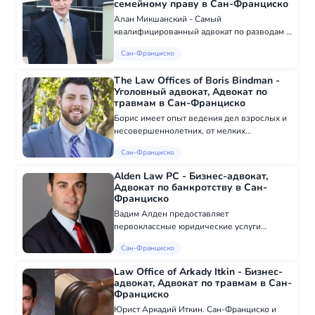
семейному праву в Сан-Франциско
Алан Микшанский - Самый
квалифицированный адвокат по разводам в
Калифорнии Наша фирма предлагает
Сан-Франциско
полный спектр юридических услуг в
окрестностях Сакраменто и Сан-Франциско,
The Law Offices of Boris Bindman -
которые мы стараемся персона...
Уголовный адвокат, Адвокат по
травмам в Сан-Франциско
Борис имеет опыт ведения дел взрослых и
несовершеннолетних, от мелких
правонарушений до насильственных
Сан-Франциско
преступлений. Языки Английский :
Разговорный, Письменный Русский :
Alden Law PC - Бизнес-адвокат,
Разговорный, Письменный Област...
Адвокат по банкротству в Сан-
Франциско
Вадим Алден предоставляет
первоклассные юридические услуги
предприятиям и частным лицам по
Сан-Франциско
различным вопросам бизнеса и
трудоустройства. Вадим свободно говорит
Law Office of Arkady Itkin - Бизнес-
по-русски и хорошо говорит по-испански....
адвокат, Адвокат по травмам в Сан-
Франциско
Юрист Аркадий Иткин. Сан-Франциско и