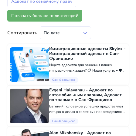
Адвокат по семейному праву
Показать больше подкатегорий
Сортировать
Иммиграционные адвокаты Skylex -
Иммиграционный адвокат в Сан-
Франциско
Ищете адвоката для решения ваших
миграционных задач? 📋 Наши услуги: • 🛡
Политическое убежище - от детеншена до
Сан-Франциско
гринкарты • ⚖ Апелляции и ускорение
процессов (Mandamus) • 👨‍👩‍👧
Evgeni Halavanau - Адвокат по
Воссоединение се...
автомобильным авариям, Адвокат
по травмам в Сан-Франциско
Евгений Голованов успешно представляет
истцов в делах о телесных повреждениях и
трудовых спорах. Все области практики:
Сан-Франциско
ДТП с участием пешеходов Аварии с Убер
Укусы собак Несчастные случаи с
Alan Mikshansky - Адвокат по
велосипед...