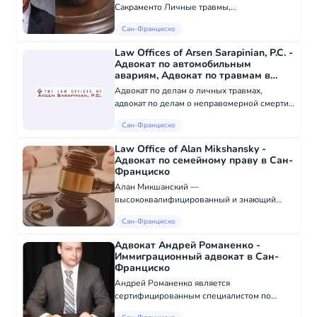
Сакраменто Личные травмы,
трудоустройство / незаконное увольнение и
Сан-Франциско
бизнес-юрист Языки - Иврит : разговорный,
письменный Русский : Разговорный,
Law Offices of Arsen Sarapinian, P.C. -
Письменный Области...
Адвокат по автомобильным
авариям, Адвокат по травмам в
Сан-Франциско
Адвокат по делам о личных травмах,
адвокат по делам о неправомерной смерти,
адвокат по автомобильным авариям, юрист/
Сан-Франциско
адвокат по ДТП с участием мотоциклов,
адвокат по ДТП с участием грузовиков,
Law Office of Alan Mikshansky -
адво...
Адвокат по семейному праву в Сан-
Франциско
Алан Микшанский —
высококвалифицированный и знающий
юрист по семейному праву с более чем 10-
Сан-Франциско
летним опытом работы в судебных
процессах. Нужен ли вам юрисконсульт для
Адвокат Андрей Романенко -
добровольного внесудебного урегул...
Иммиграционный адвокат в Сан-
Франциско
Андрей Романенко является
сертифицированным специалистом по
иммиграционному праву. Он говорит на