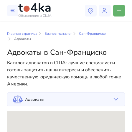
Объявления в США
Бизнес и услуги в Сан-
Франциско
Главная страница
Бизнес -каталог
Сан-Франциско
Адвокаты
В нашем каталоге бизнес-услуг вы найдете широкий
Адвокаты в Сан-Франциско
выбор компаний и специалистов, готовых помочь
людям адаптироваться к жизни в США. Мы
Каталог адвокатов в США: лучшие специалисты
предлагаем разнообразные решения как для
готовы защитить ваши интересы и обеспечить
физических, так и для юридических лиц, чтобы
качественную юридическую помощь в любой точке
сделать вашу жизнь в Америке более комфортной и
Америки.
удобной. От профессиональных консультаций до
повседневной помощи — у нас есть всё
Адвокаты
необходимое для успешного начала вашей новой
жизни в США