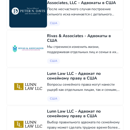
Associates, LLC - Адвокаты в США
После несчастного случая построение
сильного иска начинается с детального
расследования, тщательного изучения всех
США
доказательств и ясной оценки, как ваши
травмы влияют на повседневную жизнь. В
юридиче...
Rivas & Associates - Адвокаты в
США
Мы стремимся изменить жизни,
поддерживая отдельных лиц и семьи в их
иммиграционном пути. Наша команда
США
помогает с петициями на основе семьи,
VAWA, T-визами, U-визами, убежищем,
защитой от депортации, к...
Lunn Law LLC - Адвокат по
семейному праву в США
Вопросы семейного права могут нанести
ущерб как отдельным лицам, так и семьям,
особенно во время стресса или
США
неопределенности. Вопросы, такие как
развод, опека и планирование будущего,
часто кажутся п...
Lunn Law LLC - Адвокат по
семейному праву в США
Выбор правильного адвоката по семейному
праву может сделать трудное время более