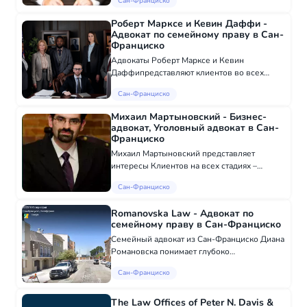
Сан-Франциско
следующих шести языках: беларуский,
русский, английский, японский, испанский,
Роберт Марксе и Кевин Даффи -
польский Первая консу...
Адвокат по семейному праву в Сан-
Франциско
Адвокаты Роберт Марксе и Кевин
Даффипредставляют клиентов во всех
областях семейного права, ОБЛАСТИ
Сан-Франциско
ПРАКТИКИ Развод Раздел имущества и
долгов Защита отдельного имущества
Михаил Мартыновский - Бизнес-
Алименты Поддержка детей...
адвокат, Уголовный адвокат в Сан-
Франциско
Михаил Мартыновский представляет
интересы Клиентов на всех стадиях –
начиная с досудебной подготовки и
Сан-Франциско
заканчивая представлением интересов
клиента в суде. Оказываемые услуги :
Romanovska Law - Адвокат по
Составление официаль...
семейному праву в Сан-Франциско
Семейный адвокат из Сан-Франциско Диана
Романовска понимает глубоко
укоренившиеся религиозные и культурные
Сан-Франциско
проблемы, которые возникают в сложных
делах о разводе, поэтому она находит
время, чтобы выслу...
The Law Offices of Peter N. Davis &