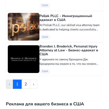
управляемым. Вы заслуживаете
США
руководства, которое будет надежным,
поддерживающим и основанным на
реальном опыте. В Lunn...
Pollak PLLC - Иммиграционный
адвокат в США
At Pollak PLLC, our skilled visa attorney team
is dedicated to helping clients successfully
navigate the EB-5 visa process. We use our
США
experience and knowledge to guide you
through every requirement,...
Brandon J. Broderick, Personal Injury
Attorney at Law - Бизнес-адвокат в
США
У адвоката по закону Брэндона Дж.
Бродерика мы верим в то, что мы можем
помочь и поддержать пострадавших через
США
сочувствие и юридическую экспертизу.
Наши преданные адвокаты
специализируются на личных т...
‹
1
2
›
Реклама для вашего бизнеса в США